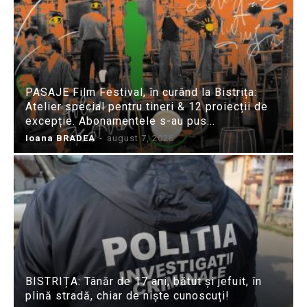
PASAJE Film Festival, în curând la Bistrița:
Atelier special pentru tineri & 12 proiecții de
excepție. Abonamentele s-au pus...
Ioana BRADEA
-
august 7, 2026
BISTRIȚA: Tânăr de 17 ani, bătut și jefuit, în
plină stradă, chiar de niște cunoscuți!