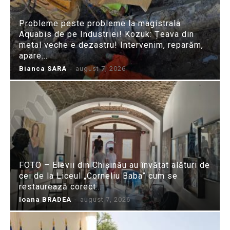
Probleme peste probleme la magistrala
Aquabis de pe Industriei! Kozuk: Țeava din
metal veche e dezastru! Intervenim, reparăm,
apare...
Bianca SARA
-
august 7, 2026
FOTO – Elevii din Chișinău au învățat alături de
cei de la Liceul „Corneliu Baba” cum se
restaurează corect...
Ioana BRADEA
-
august 7, 2026