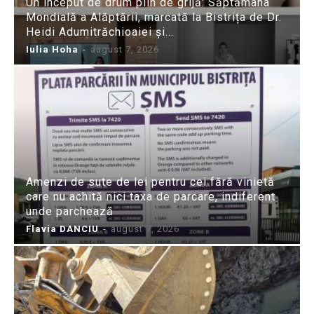
Un început de drum plin de grijă: Săptămâna
Mondială a Alăptării, marcată la Bistrița de Dr.
Heidi Adumitrăchioaiei și...
Iulia Hoha
-
august 7, 2026
Amenzi de sute de lei pentru cei fără vinietă
care nu achită nici taxa de parcare, indiferent
unde parchează
Flavia DANCIU
-
august 7, 2026