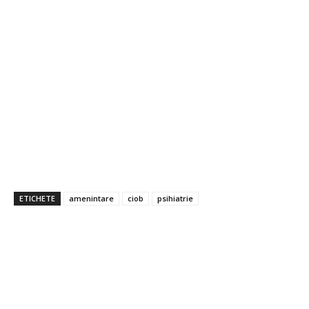
ETICHETE
amenintare
ciob
psihiatrie