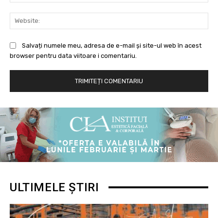
Web
Salvați numele meu, adresa de e-mail și site-ul web în acest
browser pentru data viitoare i comentariu.
ULTIMELE ȘTIRI