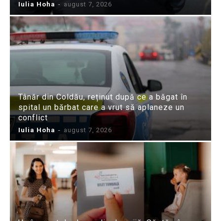
Iulia Hoha
-
august 7, 2026
Tânăr din Coldău, reținut după ce a băgat în
spital un bărbat care a vrut să aplaneze un
conflict
Iulia Hoha
-
august 7, 2026