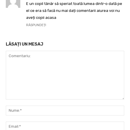
E un copil tânăr să speriat toată lumea dintr-o dată pe
el ce era să facă nu mai dați comentarii aiurea voi nu
aveți copii acasa
RĂSPUNDEȚI
LĂSAȚI UN MESAJ
Comentariu:
Nu
Ema