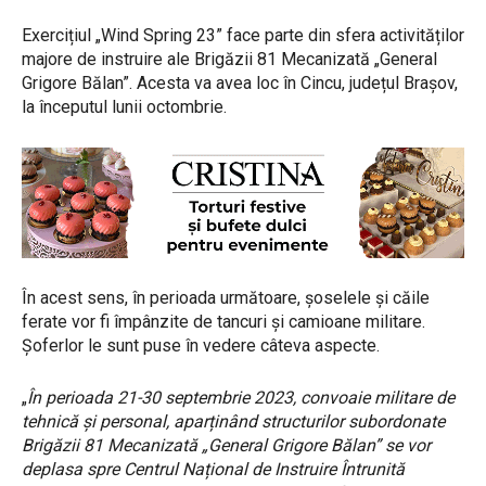
Exercițiul „Wind Spring 23” face parte din sfera activităților
majore de instruire ale Brigăzii 81 Mecanizată „General
Grigore Bălan”. Acesta va avea loc în Cincu, județul Brașov,
la începutul lunii octombrie.
În acest sens, în perioada următoare, șoselele și căile
ferate vor fi împânzite de tancuri și camioane militare.
Șoferlor le sunt puse în vedere câteva aspecte.
„
În perioada 21-30 septembrie 2023, convoaie militare de
tehnică și personal, aparținând structurilor subordonate
Brigăzii 81 Mecanizată „General Grigore Bălan” se vor
deplasa spre Centrul Național de Instruire Întrunită