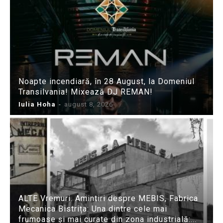
Noapte incendiară, în 28 August, la Domeniul
Transilvania! Mixează DJ REMAN!
Iulia Hoha
-
august 8, 2026
ALTE Vremuri. Amintiri despre MEBIS, Fabrica
Mecanica Bistrița: Una dintre cele mai
frumoase și mai curate din zona industrială:...