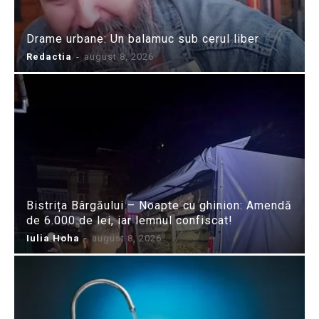
Drame urbane: Un balamuc sub cerul liber
Redactia
-
august 8, 2026
Bistrița Bârgăului – Noapte cu ghinion: Amendă
de 6.000 de lei, iar lemnul confiscat!
Iulia Hoha
-
august 8, 2026