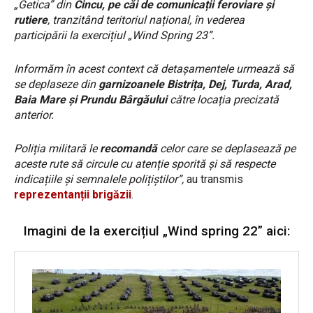
„Getica” din
Cincu, pe căi de comunicații feroviare și
rutiere
, tranzitând teritoriul național, în vederea
participării la exercițiul „Wind Spring 23”.
Informăm în acest context că detașamentele urmează să
se deplaseze din
garnizoanele Bistrița, Dej, Turda, Arad,
Baia Mare și Prundu Bârgăului
către locația precizată
anterior.
Poliția militară le
recomandă
celor care se deplasează pe
aceste rute să circule cu atenție sporită și să respecte
indicațiile și semnalele polițiștilor”,
au transmis
reprezentanții brigăzii
.
Imagini de la exercițiul „Wind spring 22” aici: