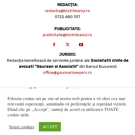
REDACȚIA:
redactia@bistriteanul.ro
0722.480.707
PUBLICITATE:
publicitate@bistriteanul.ro
JURIDIC:
Redacția beneficiază de serviciile juridice ale
Societatii civile de
avocati “Gaurean si Asociatii”
din Baroul Bucuresti
office@gaureanlawyers.ro
Folosim cookie-uri pe site-ul nostru web pentru a vă oferi cea mai
relevantă experiență, amintindu-vă preferințele și repetând vizitele.
Dând clic pe „Accept”, sunteți de acord cu utilizarea TOATE
cookie-urile.
Reproducerea totală sau parțială a materialelor este permisă
numai cu acordul expres al Bistriteanul.Ro. © Copyright 2008 -
Setari cookies
ACCEPT
2021 Bistrițeanul.ro
Made with ♥ by
201.ro