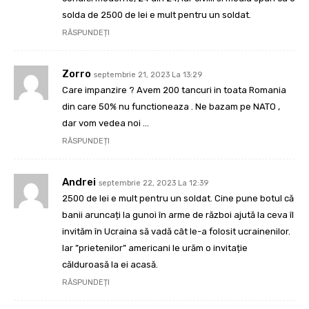
solda de 2500 de lei e mult pentru un soldat.
RĂSPUNDEȚI
Zorro
septembrie 21, 2023 La 13:29
Care impanzire ? Avem 200 tancuri in toata Romania
din care 50% nu functioneaza . Ne bazam pe NATO ,
dar vom vedea noi …
RĂSPUNDEȚI
Andrei
septembrie 22, 2023 La 12:39
2500 de lei e mult pentru un soldat. Cine pune botul că
banii aruncați la gunoi în arme de război ajută la ceva îl
invităm în Ucraina să vadă cât le-a folosit ucrainenilor.
Iar ”prietenilor” americani le urăm o invitație
călduroasă la ei acasă.
RĂSPUNDEȚI