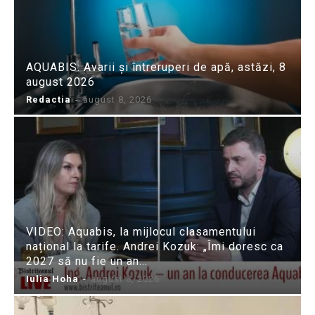
AQUABIS: Avarii și întreruperi de apă, astăzi, 8
august 2026
Redactia
-
august 8, 2026
VIDEO: Aquabis, la mijlocul clasamentului
național la tarife. Andrei Kozuk: „Îmi doresc ca
2027 să nu fie un an...
Iulia Hoha
-
august 8, 2026