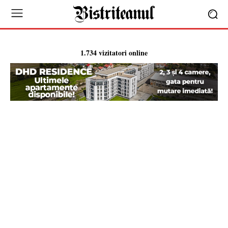
1.734 vizitatori online