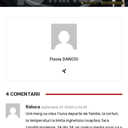
Flavia DANCIU
4 COMENTARII
Raluca
septembrie 21, 2023 La 06:39
Unii merg sa stea 1 luna departe de familie, la corturi,
la temperaturi la limita inghetului noaptea, fara
conditii moderne, 24 din 24, iar civilii si media spun ca o