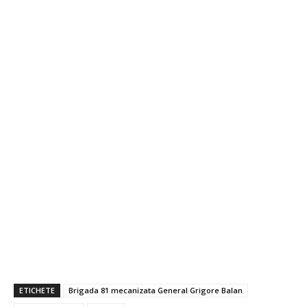
ETICHETE
Brigada 81 mecanizata General Grigore Balan