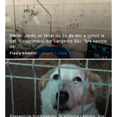
Daniel Jarda, un tânăr de 26 de ani, e țintuit la
pat. Viceprimarul din Sângeorz Băi: ”Are nevoie
de...
Flavia DANCIU
-
august 7, 2026
Pretențiile bistrițenilor la adopția câinilor: Vor