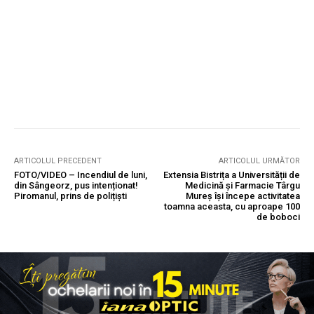
ARTICOLUL PRECEDENT
ARTICOLUL URMĂTOR
FOTO/VIDEO – Incendiul de luni,
Extensia Bistrița a Universității de
din Sângeorz, pus intenționat!
Medicină și Farmacie Târgu
Piromanul, prins de polițiști
Mureș își începe activitatea
toamna aceasta, cu aproape 100
de boboci