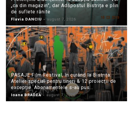
„ca din magazin”, dar Adăpostul Bistrița e plin
de suflete rănite
Flavia DANCIU
-
august 7, 2026
PASAJE Film Festival, în curând la Bistrița:
Atelier special pentru tineri & 12 proiecții de
excepție. Abonamentele s-au pus...
Ioana BRADEA
-
august 7, 2026