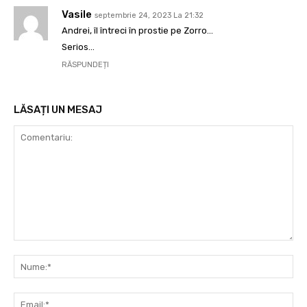
Vasile
septembrie 24, 2023 La 21:32
Andrei, îl întreci în prostie pe Zorro…
Serios…
RĂSPUNDEȚI
LĂSAȚI UN MESAJ
Comentariu:
Nu
Ema