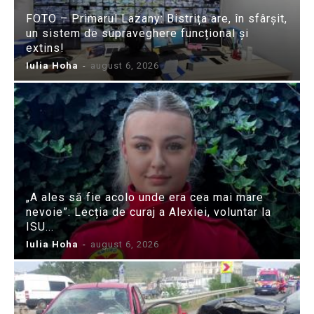
FOTO – Primarul Lazany: Bistrița are, în sfârșit,
un sistem de supraveghere funcțional și
extins!
Iulia Hoha
-
august 6, 2026
„A ales să fie acolo unde era cea mai mare
nevoie”: Lecția de curaj a Alexiei, voluntar la
ISU...
Iulia Hoha
-
august 6, 2026