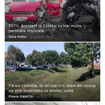
FOTO: Accident la Coldău, cu mai multe
persoane implicate
Iulia Hoha
-
august 6, 2026
Pârâul Lechința, la cel mai mic debit din istoria
sa, prin localitatea cu același nume
Flavia DANCIU
-
august 6, 2026