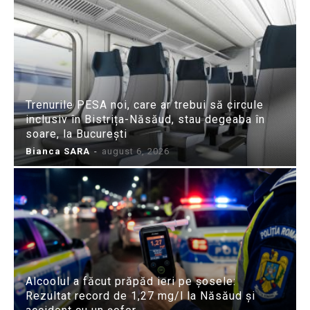
Trenurile PESA noi, care ar trebui să circule
inclusiv în Bistrița-Năsăud, stau degeaba în
soare, la București
Bianca SARA
-
august 6, 2026
Alcoolul a făcut prăpăd ieri pe șosele:
Rezultat record de 1,27 mg/l la Năsăud și