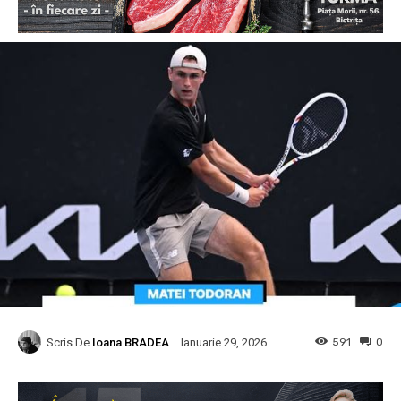
Scris De
Ioana BRADEA
591
0
Ianuarie 29, 2026