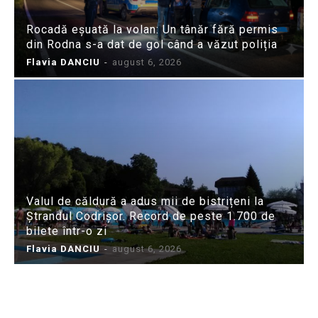
Rocadă eșuată la volan: Un tânăr fără permis
din Rodna s-a dat de gol când a văzut poliția
Flavia DANCIU
-
august 6, 2026
Valul de căldură a adus mii de bistrițeni la
Ștrandul Codrișor. Record de peste 1.700 de
bilete într-o zi
Flavia DANCIU
-
august 6, 2026