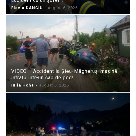
accident cu un șofer...
Flavia DANCIU
-
august 6, 2026
VIDEO – Accident la Șieu-Măgheruș: mașină
intrată într-un cap de pod!
Iulia Hoha
-
august 6, 2026