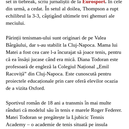
set în tiebreak, scriu jurnaliștii de la
Eurosport
.
În cele
din urmă, a cedat. În setul al doilea, Thompson a rupt
echilibrul la 3-3, câştigând ultimele trei ghemuri ale
meciului.
Părinții tenisman-ului sunt originari de pe Valea
Bârgăului, dar s-au stabilit la Cluj-Napoca. Mama lui
Matei a fost cea care l-a încurajat să joace tenis, pentru
că ea însăși jucase când era mică. Diana Todoran este
profesoară de engleză la Colegiul Național „Emil
Racoviță” din Cluj-Napoca. Este cunoscută pentru
proiectele educaționale prin care oferă elevilor ocazia
de a vizita Oxford.
Sportivul român de 18 ani a transmis în mai multe
rânduri că modelul său în tenis e marele Roger Federer.
Matei Todoran se pregătește la Ljubicic Tennis
Academy – o academie de tenis situată pe insula