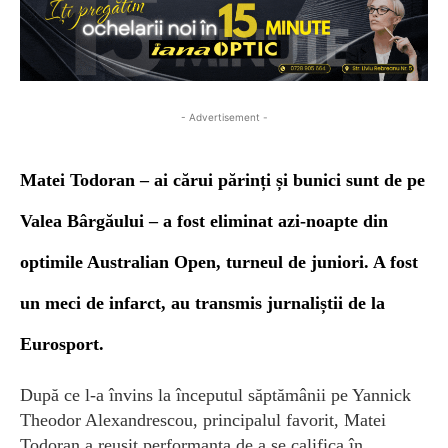
- Advertisement -
Matei Todoran – ai cărui părinți și bunici sunt de pe
Valea Bârgăului – a fost eliminat azi-noapte din
optimile Australian Open, turneul de juniori. A fost
un meci de infarct, au transmis jurnaliștii de la
Eurosport.
După ce l-a învins la începutul săptămânii pe Yannick
Theodor Alexandrescou, principalul favorit, Matei
Todoran a reușit performanța de a se califica în