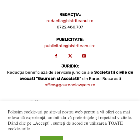
REDACȚIA:
redactia@bistriteanul.ro
0722.480.707
PUBLICITATE:
publicitate@bistriteanul.ro
JURIDIC:
Redacția beneficiază de serviciile juridice ale
Societatii civile de
avocati “Gaurean si Asociatii”
din Baroul Bucuresti
office@gaureanlawyers.ro
Folosim cookie-uri pe site-ul nostru web pentru a vă oferi cea mai
relevantă experiență, amintindu-vă preferințele și repetând vizitele.
Dând clic pe „Accept”, sunteți de acord cu utilizarea TOATE
cookie-urile.
Reproducerea totală sau parțială a materialelor este permisă
numai cu acordul expres al Bistriteanul.Ro. © Copyright 2008 -