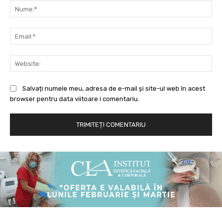
Nu
Ema
Web
Salvați numele meu, adresa de e-mail și site-ul web în acest
browser pentru data viitoare i comentariu.