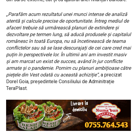
„Parafăm acum rezultatul unei munci intense de analiză
atentă și calcule precise de oportunitate. Întreg mediul de
afaceri trebuie să urmărească planuri de extindere și
dezvoltare pe termen lung, să aducă produsele și capitalul
românesc în toată Europa, nu să încetinească de teama
conflictelor sau să se lase descurajați de cei care cred mai
puțin în perspectivele lor. În ultimii ani am investit masiv
și am marcat un exist de succes, având în jur conflicte
armate și o pandemie. Pornim cu planuri ambițioase către
piețele din Vest odată cu această achiziție”,
a precizat
Dorel Goia, președintele Consiliului de Adminitrație
TeraPlast.