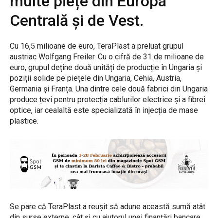
multe piețe din Europa
Centrală și de Vest.
Cu 16,5 milioane de euro, TeraPlast a preluat grupul
austriac Wolfgang Freiler. Cu o cifră de 31 de milioane de
euro, grupul deține două unități de producție în Ungaria și
poziții solide pe piețele din Ungaria, Cehia, Austria,
Germania și Franța. Una dintre cele două fabrici din Ungaria
produce țevi pentru protecția cablurilor electrice și a fibrei
optice, iar cealaltă este specializată în injecția de mase
plastice.
Se pare că TeraPlast a reușit să adune această sumă atât
din surse externe, cât și cu ajutorul unei finanțări bancare.