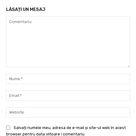
LĂSAȚI UN MESAJ
Comentariu:
Nu
Ema
Web
Salvați numele meu, adresa de e-mail și site-ul web în acest
browser pentru data viitoare i comentariu.