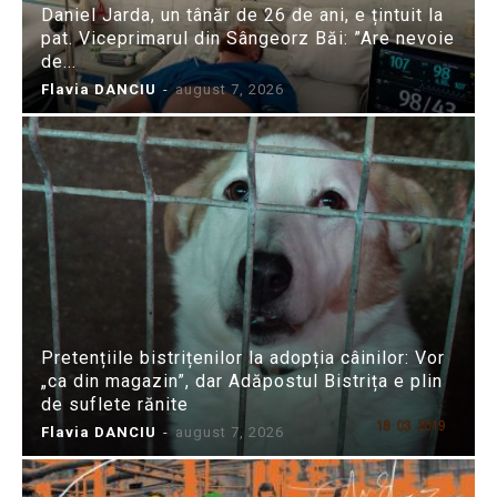
Daniel Jarda, un tânăr de 26 de ani, e țintuit la
pat. Viceprimarul din Sângeorz Băi: ”Are nevoie
de...
Flavia DANCIU
-
august 7, 2026
Pretențiile bistrițenilor la adopția câinilor: Vor
„ca din magazin”, dar Adăpostul Bistrița e plin
de suflete rănite
Flavia DANCIU
-
august 7, 2026