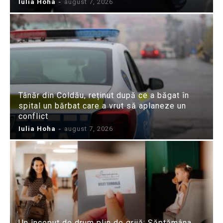
Iulia Hoha
-
august 7, 2026
Tânăr din Coldău, reținut după ce a băgat în
spital un bărbat care a vrut să aplaneze un
conflict
Iulia Hoha
-
august 7, 2026
Un început de drum plin de grijă: Săptămâna