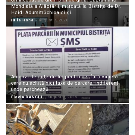
Mondială a Alăptării, marcată la Bistrița de Dr.
Heidi Adumitrăchioaiei și...
Iulia Hoha
-
august 7, 2026
Amenzi de sute de lei pentru cei fără vinietă
care nu achită nici taxa de parcare, indiferent
unde parchează
Flavia DANCIU
-
august 7, 2026