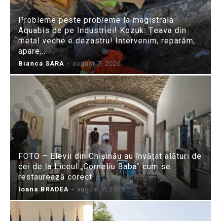
Probleme peste probleme la magistrala
Aquabis de pe Industriei! Kozuk: Țeava din
metal veche e dezastru! Intervenim, reparăm,
apare...
Bianca SARA
-
august 7, 2026
FOTO – Elevii din Chișinău au învățat alături de
cei de la Liceul „Corneliu Baba” cum se
restaurează corect...
Ioana BRADEA
-
august 7, 2026