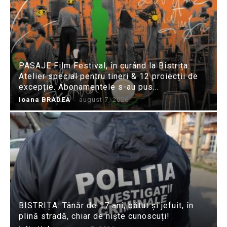
PASAJE Film Festival, în curând la Bistrița:
Atelier special pentru tineri & 12 proiecții de
excepție. Abonamentele s-au pus...
Ioana BRADEA
-
august 7, 2026
BISTRIȚA: Tânăr de 17 ani, bătut și jefuit, în
plină stradă, chiar de niște cunoscuți!