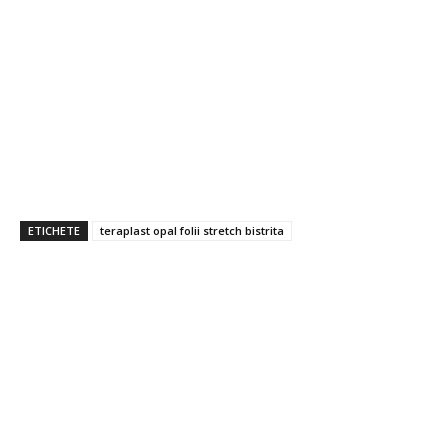
ETICHETE
teraplast opal folii stretch bistrita