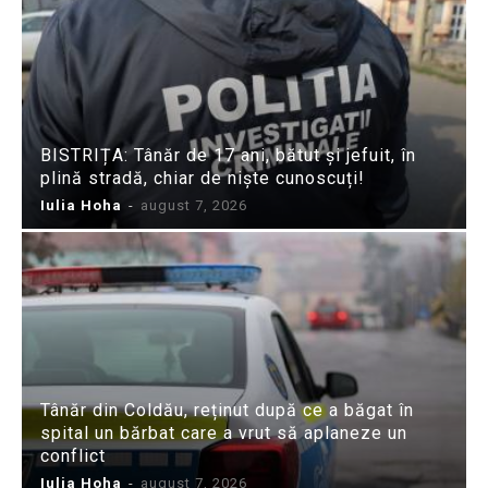
BISTRIȚA: Tânăr de 17 ani, bătut și jefuit, în
plină stradă, chiar de niște cunoscuți!
Iulia Hoha
-
august 7, 2026
Tânăr din Coldău, reținut după ce a băgat în
spital un bărbat care a vrut să aplaneze un
conflict
Iulia Hoha
-
august 7, 2026