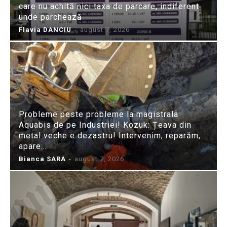
care nu achită nici taxa de parcare, indiferent
unde parchează
Flavia DANCIU
-
august 7, 2026
Probleme peste probleme la magistrala
Aquabis de pe Industriei! Kozuk: Țeava din
metal veche e dezastru! Intervenim, reparăm,
apare...
Bianca SARA
-
august 7, 2026