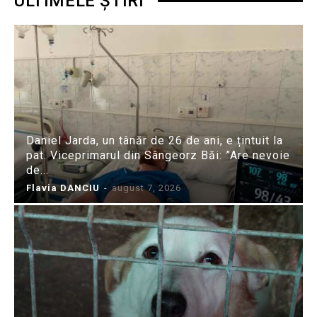
ULTIMELE ȘTIRI
Daniel Jarda, un tânăr de 26 de ani, e țintuit la
pat. Viceprimarul din Sângeorz Băi: ”Are nevoie
de...
Flavia DANCIU
-
august 7, 2026