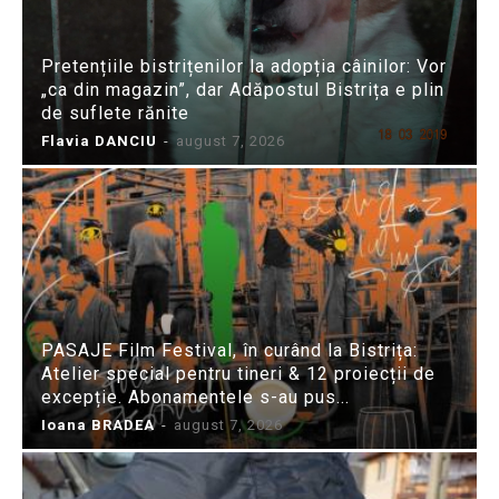
Pretențiile bistrițenilor la adopția câinilor: Vor
„ca din magazin”, dar Adăpostul Bistrița e plin
de suflete rănite
Flavia DANCIU
-
august 7, 2026
PASAJE Film Festival, în curând la Bistrița:
Atelier special pentru tineri & 12 proiecții de
excepție. Abonamentele s-au pus...
Ioana BRADEA
-
august 7, 2026