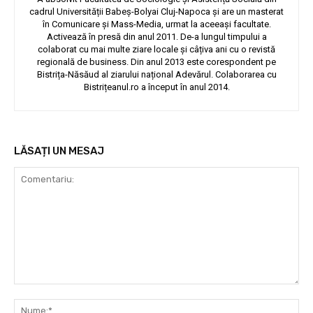
cadrul Universității Babeș-Bolyai Cluj-Napoca și are un masterat
în Comunicare și Mass-Media, urmat la aceeași facultate.
Activează în presă din anul 2011. De-a lungul timpului a
colaborat cu mai multe ziare locale și câțiva ani cu o revistă
regională de business. Din anul 2013 este corespondent pe
Bistrița-Năsăud al ziarului național Adevărul. Colaborarea cu
Bistrițeanul.ro a început în anul 2014.
LĂSAȚI UN MESAJ
Comentariu:
Nu