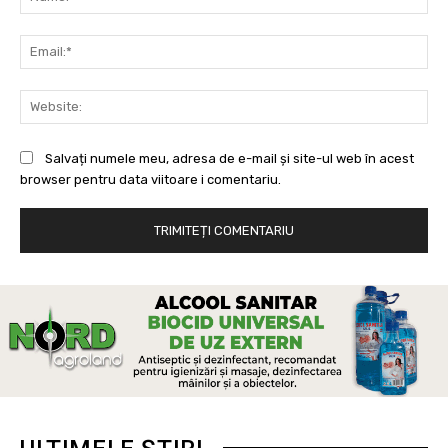
Ema
Web
Salvați numele meu, adresa de e-mail și site-ul web în acest
browser pentru data viitoare i comentariu.