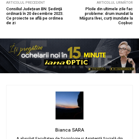
ARTICOLUL PRECEDENT
ARTICOLUL URMĂTOR
Consiliul Județean BN: Ședinţă
Ploile din ultimele zile fac
ordinară în 20 decembrie 2023.
probleme: drum inundat la
Ce proiecte se află pe ordinea
Măgura Ilvei, curți inundate la
de zi
Coșbuc
Bianca SARA
A absolvit Facultatea de Sociologie și Asistență Socială din