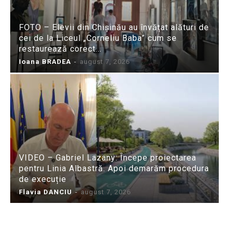
FOTO – Elevii din Chișinău au învățat alături de
cei de la Liceul „Corneliu Baba” cum se
restaurează corect...
Ioana BRADEA
-
august 7, 2026
VIDEO – Gabriel Lazany: Începe proiectarea
pentru Linia Albastră. Apoi demarăm procedura
de execuție
Flavia DANCIU
-
august 7, 2026