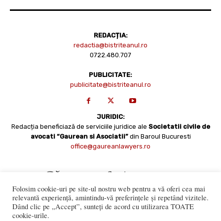
REDACȚIA:
redactia@bistriteanul.ro
0722.480.707
PUBLICITATE:
publicitate@bistriteanul.ro
JURIDIC:
Redacția beneficiază de serviciile juridice ale
Societatii civile de
avocati “Gaurean si Asociatii”
din Baroul Bucuresti
office@gaureanlawyers.ro
Folosim cookie-uri pe site-ul nostru web pentru a vă oferi cea mai
relevantă experiență, amintindu-vă preferințele și repetând vizitele.
Dând clic pe „Accept”, sunteți de acord cu utilizarea TOATE
cookie-urile.