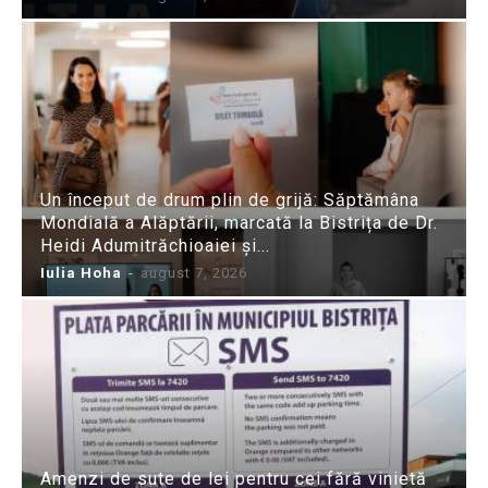
Un început de drum plin de grijă: Săptămâna
Mondială a Alăptării, marcată la Bistrița de Dr.
Heidi Adumitrăchioaiei și...
Iulia Hoha
-
august 7, 2026
Amenzi de sute de lei pentru cei fără vinietă