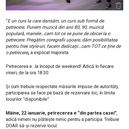
”
E un curs la care dansăm, un curs sub formă de
petrecere. Punem muzică din anii 80, 90, muzică
populară, manele…cam tot ce se pune de obicei la o
petrecere. Pregătim coregrafii ușoare, dăm posibilitatea
pentru free style-uri, facem dedicații…cam TOT ce ține de
o petrecere
„ a explicat majoreta.
Petrecerea e…la început de weekend! Adică în fiecare
vineri, de la ora 18.30.
Și cum trebuie respectate măsurile impuse de autorități,
participarea se face pe bază de rezervare loc, în limita
locurilor ”disponibile”.
Mâine, 22 ianuarie, petrecerea e ”din partea casei”
,
adică nimeni nu plătește nimic pentru a participa. Trebuie
DOAR să-și rezerve locul.