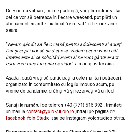
De vinerea viitoare, cei ce participă, vor plăti intrarea. Iar
cei ce vor să petreacă în fiecare weekend, pot plăti un
abonament, și astfel au locul ”rezervat” în fiecare vineri
seara.
”
Ne-am gândit să fie o clasă pentru adolescenți și adulți.
Dar și copiii vor să se distreze. Vedem acum vineri cât
interes este și ce solicitări avem și ne vom gândi exact
cum vom face lucrurile pe viitor”
a mai spus Roxana.
Așadar, dacă vreți să participați la cele mai tari petreceri,
organizate în conformitate cu legile impuse acum, pe
vreme de pandemie, grăbiți-vă și rezervați-vă un loc!
Sunați la numărul de telefon +40 (771) 516 392 , trimiteți
un mail la
contact@yolo-studio.ro
,intrați pe pagina de
facebook Yolo Studio
sau pe Instagram yolostudiobistrita.