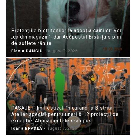
Pretențiile bistrițenilor la adopția câinilor: Vor
„ca din magazin”, dar Adăpostul Bistrița e plin
de suflete rănite
Flavia DANCIU
-
august 7, 2026
PASAJE Film Festival, în curând la Bistrița:
Atelier special pentru tineri & 12 proiecții de
excepție. Abonamentele s-au pus...
Ioana BRADEA
-
august 7, 2026