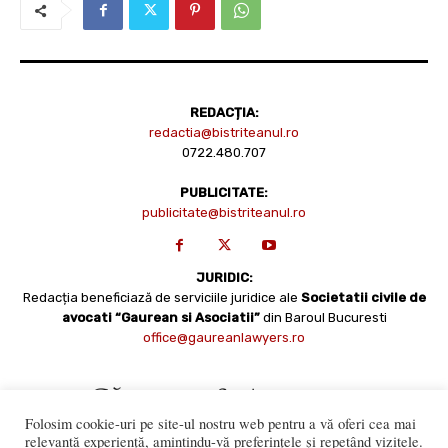
REDACȚIA:
redactia@bistriteanul.ro
0722.480.707
PUBLICITATE:
publicitate@bistriteanul.ro
JURIDIC:
Redacția beneficiază de serviciile juridice ale
Societatii civile de
avocati “Gaurean si Asociatii”
din Baroul Bucuresti
office@gaureanlawyers.ro
Folosim cookie-uri pe site-ul nostru web pentru a vă oferi cea mai
relevantă experiență, amintindu-vă preferințele și repetând vizitele.