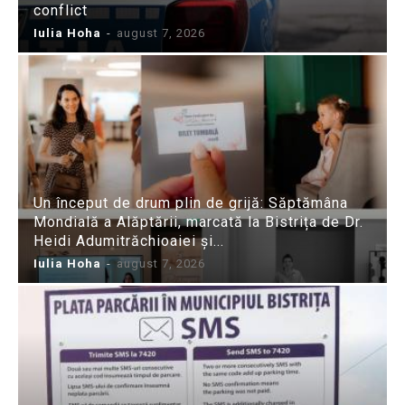
conflict
Iulia Hoha
-
august 7, 2026
Un început de drum plin de grijă: Săptămâna
Mondială a Alăptării, marcată la Bistrița de Dr.
Heidi Adumitrăchioaiei și...
Iulia Hoha
-
august 7, 2026