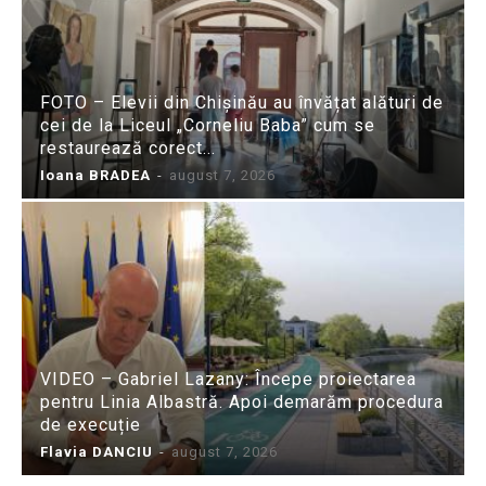
FOTO – Elevii din Chișinău au învățat alături de
cei de la Liceul „Corneliu Baba” cum se
restaurează corect...
Ioana BRADEA
-
august 7, 2026
VIDEO – Gabriel Lazany: Începe proiectarea
pentru Linia Albastră. Apoi demarăm procedura
de execuție
Flavia DANCIU
-
august 7, 2026