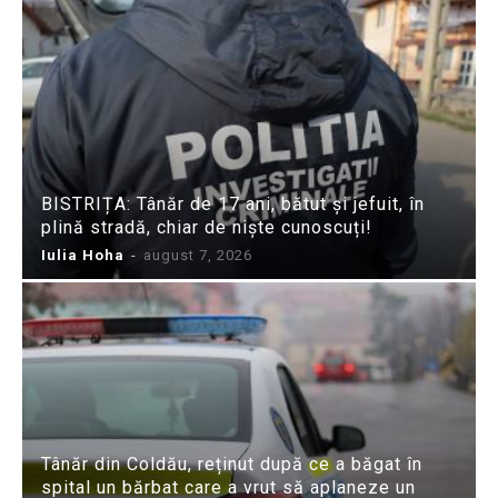
BISTRIȚA: Tânăr de 17 ani, bătut și jefuit, în
plină stradă, chiar de niște cunoscuți!
Iulia Hoha
-
august 7, 2026
Tânăr din Coldău, reținut după ce a băgat în
spital un bărbat care a vrut să aplaneze un