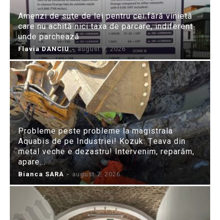
Amenzi de sute de lei pentru cei fără vinietă
care nu achită nici taxa de parcare, indiferent
unde parchează
Flavia DANCIU
-
august 7, 2026
Probleme peste probleme la magistrala
Aquabis de pe Industriei! Kozuk: Țeava din
metal veche e dezastru! Intervenim, reparăm,
apare...
Bianca SARA
-
august 7, 2026