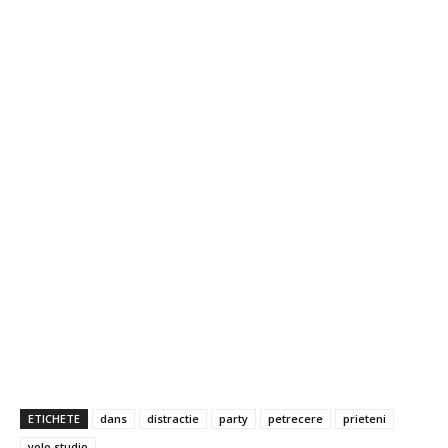
ETICHETE
dans
distractie
party
petrecere
prieteni
yolo studio