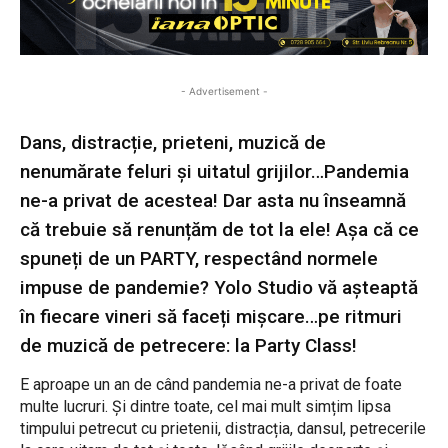
- Advertisement -
Dans, distracție, prieteni, muzică de
nenumărate feluri și uitatul grijilor…Pandemia
ne-a privat de acestea! Dar asta nu înseamnă
că trebuie să renunțăm de tot la ele! Așa că ce
spuneți de un PARTY, respectând normele
impuse de pandemie? Yolo Studio vă așteaptă
în fiecare vineri să faceți mișcare…pe ritmuri
de muzică de petrecere: la Party Class!
E aproape un an de când pandemia ne-a privat de foate
multe lucruri. Și dintre toate, cel mai mult simțim lipsa
timpului petrecut cu prietenii, distracția, dansul, petrecerile