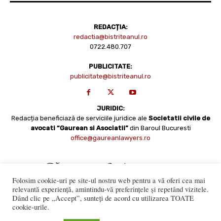
REDACȚIA:
redactia@bistriteanul.ro
0722.480.707
PUBLICITATE:
publicitate@bistriteanul.ro
JURIDIC:
Redacția beneficiază de serviciile juridice ale
Societatii civile de
avocati “Gaurean si Asociatii”
din Baroul Bucuresti
office@gaureanlawyers.ro
Folosim cookie-uri pe site-ul nostru web pentru a vă oferi cea mai
relevantă experiență, amintindu-vă preferințele și repetând vizitele.
Dând clic pe „Accept”, sunteți de acord cu utilizarea TOATE
cookie-urile.
Reproducerea totală sau parțială a materialelor este permisă