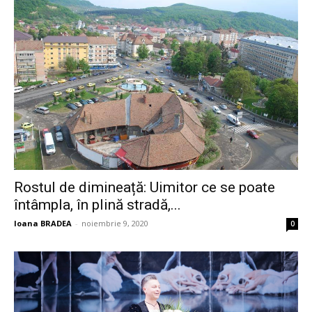
Rostul de dimineață: Uimitor ce se poate
întâmpla, în plină stradă,...
Ioana BRADEA
-
noiembrie 9, 2020
0