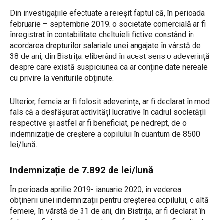
Din investigațiile efectuate a reieșit faptul că, în perioada
februarie – septembrie 2019, o societate comercială ar fi
înregistrat în contabilitate cheltuieli fictive constând în
acordarea drepturilor salariale unei angajate în vârstă de
38 de ani, din Bistrița, eliberând în acest sens o adeverință
despre care există suspiciunea ca ar conține date nereale
cu privire la veniturile obținute.
Ulterior, femeia ar fi folosit adeverința, ar fi declarat în mod
fals că a desfășurat activități lucrative în cadrul societății
respective și astfel ar fi beneficiat, pe nedrept, de o
indemnizație de creștere a copilului în cuantum de 8500
lei/lună.
Indemnizație de 7.892 de lei/lună
În perioada aprilie 2019- ianuarie 2020, în vederea
obținerii unei indemnizații pentru creșterea copilului, o altă
femeie, în vârstă de 31 de ani, din Bistrița, ar fi declarat în