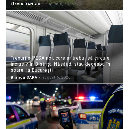
Flavia DANCIU
-
august 6, 2026
Trenurile PESA noi, care ar trebui să circule
inclusiv în Bistrița-Năsăud, stau degeaba în
soare, la București
Bianca SARA
-
august 6, 2026