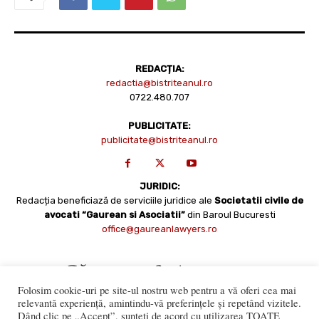
REDACȚIA:
redactia@bistriteanul.ro
0722.480.707
PUBLICITATE:
publicitate@bistriteanul.ro
JURIDIC:
Redacția beneficiază de serviciile juridice ale
Societatii civile de
avocati “Gaurean si Asociatii”
din Baroul Bucuresti
office@gaureanlawyers.ro
Folosim cookie-uri pe site-ul nostru web pentru a vă oferi cea mai
relevantă experiență, amintindu-vă preferințele și repetând vizitele.
Dând clic pe „Accept”, sunteți de acord cu utilizarea TOATE