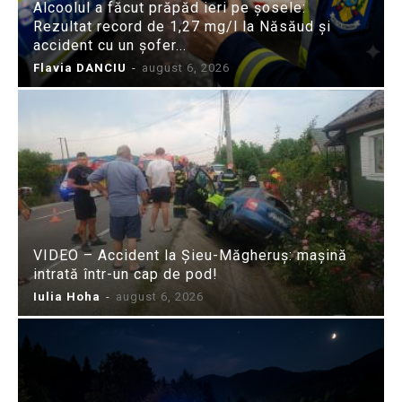
Alcoolul a făcut prăpăd ieri pe șosele:
Rezultat record de 1,27 mg/l la Năsăud și
accident cu un șofer...
Flavia DANCIU
-
august 6, 2026
VIDEO – Accident la Șieu-Măgheruș: mașină
intrată într-un cap de pod!
Iulia Hoha
-
august 6, 2026