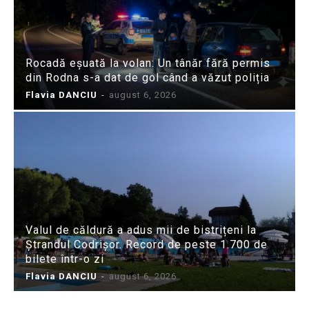
Rocadă eșuată la volan: Un tânăr fără permis
din Rodna s-a dat de gol când a văzut poliția
Flavia DANCIU
-
august 6, 2026
Valul de căldură a adus mii de bistrițeni la
Ștrandul Codrișor. Record de peste 1.700 de
bilete într-o zi
Flavia DANCIU
-
august 6, 2026