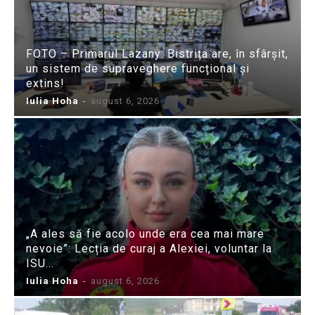
FOTO – Primarul Lazany: Bistrița are, în sfârșit,
un sistem de supraveghere funcțional și
extins!
Iulia Hoha
-
august 6, 2026
„A ales să fie acolo unde era cea mai mare
nevoie”: Lecția de curaj a Alexiei, voluntar la
ISU...
Iulia Hoha
-
august 6, 2026