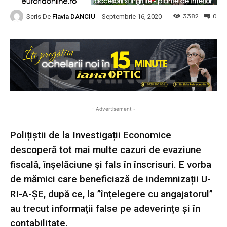
Scris De
Flavia DANCIU
3382
0
Septembrie 16, 2020
- Advertisement -
Polițiștii de la Investigații Economice
descoperă tot mai multe cazuri de evaziune
fiscală, înșelăciune și fals în înscrisuri. E vorba
de mămici care beneficiază de indemnizații U-
RI-A-ȘE, după ce, la ”înțelegere cu angajatorul”
au trecut informații false pe adeverințe și în
contabilitate.