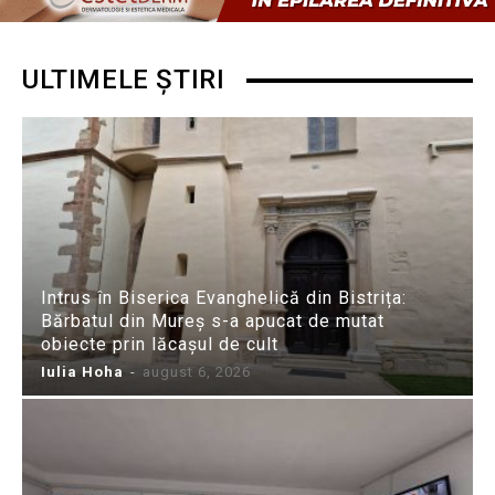
ULTIMELE ȘTIRI
Intrus în Biserica Evanghelică din Bistrița:
Bărbatul din Mureș s-a apucat de mutat
obiecte prin lăcașul de cult
Iulia Hoha
-
august 6, 2026