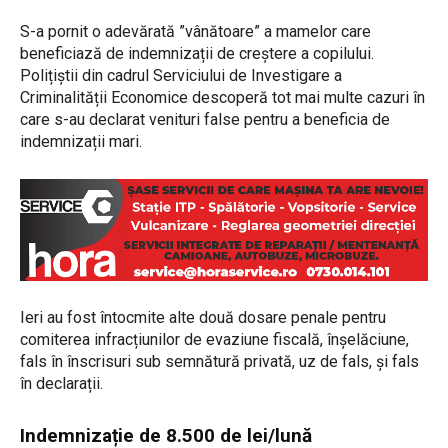
S-a pornit o adevărată ”vânătoare” a mamelor care
beneficiază de indemnizații de creștere a copilului.
Polițiștii din cadrul Serviciului de Investigare a
Criminalității Economice descoperă tot mai multe cazuri în
care s-au declarat venituri false pentru a beneficia de
indemnizații mari.
Ieri au fost întocmite alte două dosare penale pentru
comiterea infracțiunilor de evaziune fiscală, înșelăciune,
fals în înscrisuri sub semnătură privată, uz de fals, și fals
în declarații.
Indemnizație de 8.500 de lei/lună