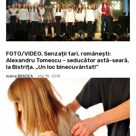
FOTO/VIDEO. Senzații tari, românești:
Alexandru Tomescu – seducător astă-seară,
la Bistrița. „Un loc binecuvântat!”
Ioana BRADEA
-
Mai 18, 2018