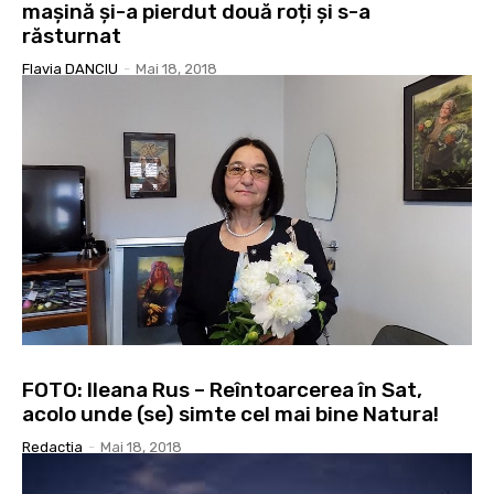
mașină și-a pierdut două roți și s-a
răsturnat
Flavia DANCIU
-
Mai 18, 2018
FOTO: Ileana Rus – Reîntoarcerea în Sat,
acolo unde (se) simte cel mai bine Natura!
Redactia
-
Mai 18, 2018