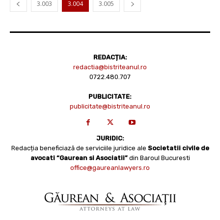
3.003
3.004
3.005
REDACȚIA:
redactia@bistriteanul.ro
0722.480.707
PUBLICITATE:
publicitate@bistriteanul.ro
JURIDIC:
Redacția beneficiază de serviciile juridice ale
Societatii civile de
avocati “Gaurean si Asociatii”
din Baroul Bucuresti
office@gaureanlawyers.ro