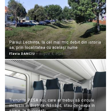
Pârâul Lechința, la cel mai mic debit din istoria
sa, prin localitatea cu același nume
Flavia DANCIU
-
august 6, 2026
Trenurile PESA noi, care ar trebui să circule
inclusiv în Bistrița-Năsăud, stau degeaba în
soare, la București