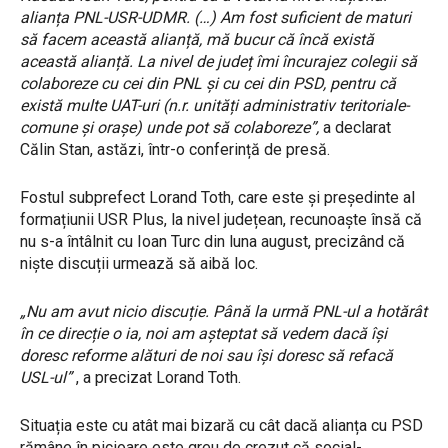
alianța PNL-USR-UDMR. (…) Am fost suficient de maturi
să facem această alianță, mă bucur că încă există
această alianță. La nivel de județ îmi încurajez colegii să
colaboreze cu cei din PNL și cu cei din PSD, pentru că
există multe UAT-uri (n.r. unități administrativ teritoriale-
comune și orașe) unde pot să colaboreze”,
a declarat
Călin Stan, astăzi, într-o conferință de presă.
Fostul subprefect Lorand Toth, care este și președinte al
formațiunii USR Plus, la nivel județean, recunoaște însă că
nu s-a întâlnit cu Ioan Turc din luna august, precizând că
niște discuții urmează să aibă loc.
„Nu am avut nicio discuție. Până la urmă PNL-ul a hotărât
în ce direcție o ia, noi am așteptat să vedem dacă își
doresc reforme alături de noi sau își doresc să refacă
USL-ul”
, a precizat Lorand Toth.
Situația este cu atât mai bizară cu cât dacă alianța cu PSD
rămâne în picioare este greu de crezut că social-