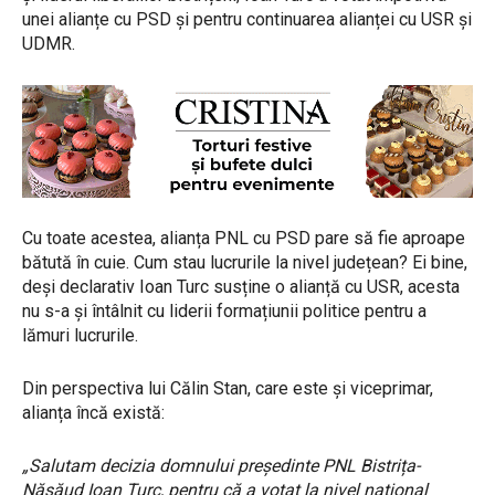
unei alianțe cu PSD și pentru continuarea alianței cu USR și
UDMR.
Cu toate acestea, alianța PNL cu PSD pare să fie aproape
bătută în cuie. Cum stau lucrurile la nivel județean? Ei bine,
deși declarativ Ioan Turc susține o alianță cu USR, acesta
nu s-a și întâlnit cu liderii formațiunii politice pentru a
lămuri lucrurile.
Din perspectiva lui Călin Stan, care este și viceprimar,
alianța încă există:
„Salutam decizia domnului președinte PNL Bistrița-
Năsăud Ioan Turc, pentru că a votat la nivel național