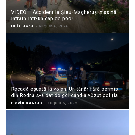
VIDEO – Accident la Șieu-Măgheruș: mașină
intrată într-un cap de pod!
Iulia Hoha
-
august 6, 2026
Rocadă eșuată la volan: Un tânăr fără permis
din Rodna s-a dat de gol când a văzut poliția
Flavia DANCIU
-
august 6, 2026