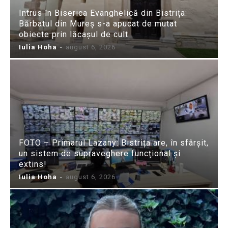
Intrus în Biserica Evanghelică din Bistrița:
Bărbatul din Mureș s-a apucat de mutat
obiecte prin lăcașul de cult
Iulia Hoha
-
august 6, 2026
FOTO – Primarul Lazany: Bistrița are, în sfârșit,
un sistem de supraveghere funcțional și
extins!
Iulia Hoha
-
august 6, 2026