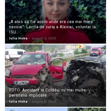
„A ales să fie acolo unde era cea mai mare
nevoie”: Lecția de curaj a Alexiei, voluntar la
ISU...
Iulia Hoha
-
august 6, 2026
FOTO: Accident la Coldău, cu mai multe
persoane implicate
Iulia Hoha
-
august 6, 2026