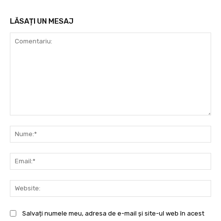
LĂSAȚI UN MESAJ
Comentariu:
Nu
Ema
Web
Salvați numele meu, adresa de e-mail și site-ul web în acest