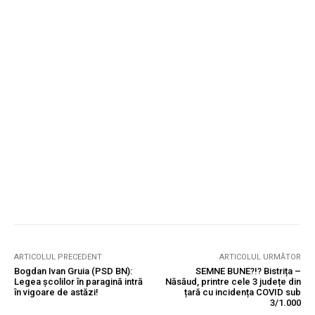
ARTICOLUL PRECEDENT
ARTICOLUL URMĂTOR
Bogdan Ivan Gruia (PSD BN):
SEMNE BUNE?!? Bistrița –
Legea școlilor în paragină intră
Năsăud, printre cele 3 județe din
în vigoare de astăzi!
țară cu incidența COVID sub
3/1.000