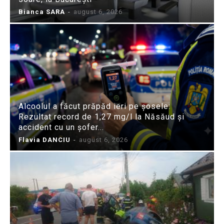
Bianca SARA
-
august 6, 2026
Alcoolul a făcut prăpăd ieri pe șosele:
Rezultat record de 1,27 mg/l la Năsăud și
accident cu un șofer...
Flavia DANCIU
-
august 6, 2026