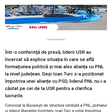
- Advertisement -
Într-o conferință de presă, liderii USR au
încercat să explice situația în care se află
formațiunea politică și mai ales alianța cu PNL
la nivel județean. Deși Ioan Turc s-a poziționat
împotriva unei alianțe cu PSD, liderul PNL nu i-a
căutat pe cei de la USR pentru a clarifica
lucrurile.
Convocat la București de structura centrală a PNL, primarul
și liderul liberalilor bistrițeni, Ioan Turc a votat împotriva