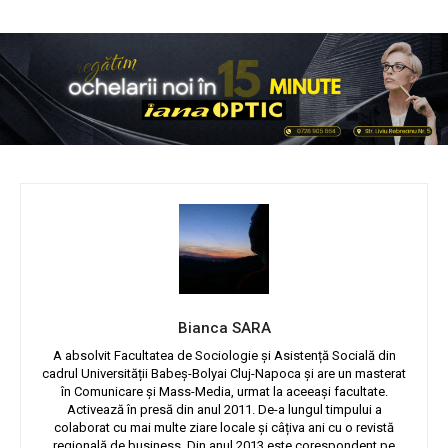
Bianca SARA
A absolvit Facultatea de Sociologie și Asistență Socială din
cadrul Universității Babeș-Bolyai Cluj-Napoca și are un masterat
în Comunicare și Mass-Media, urmat la aceeași facultate.
Activează în presă din anul 2011. De-a lungul timpului a
colaborat cu mai multe ziare locale și câțiva ani cu o revistă
regională de business. Din anul 2013 este corespondent pe