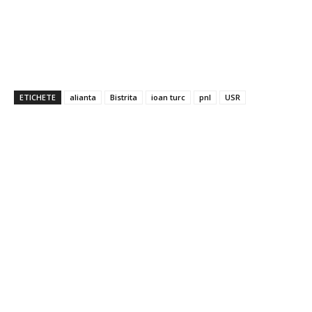
ETICHETE
alianta
Bistrita
ioan turc
pnl
USR