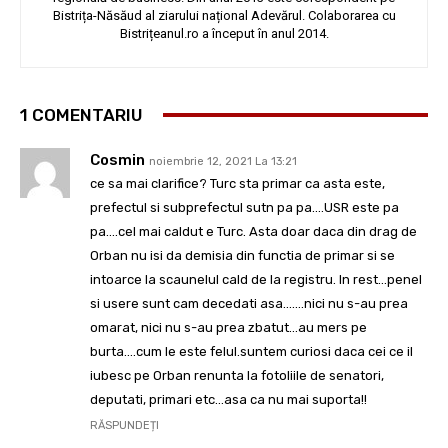
Bistrița-Năsăud al ziarului național Adevărul. Colaborarea cu
Bistrițeanul.ro a început în anul 2014.
1 COMENTARIU
Cosmin
noiembrie 12, 2021 La 13:21
ce sa mai clarifice? Turc sta primar ca asta este,
prefectul si subprefectul sutn pa pa….USR este pa
pa….cel mai caldut e Turc. Asta doar daca din drag de
Orban nu isi da demisia din functia de primar si se
intoarce la scaunelul cald de la registru. In rest…penel
si usere sunt cam decedati asa…….nici nu s-au prea
omarat, nici nu s-au prea zbatut…au mers pe
burta….cum le este felul.suntem curiosi daca cei ce il
iubesc pe Orban renunta la fotoliile de senatori,
deputati, primari etc…asa ca nu mai suporta!!
RĂSPUNDEȚI