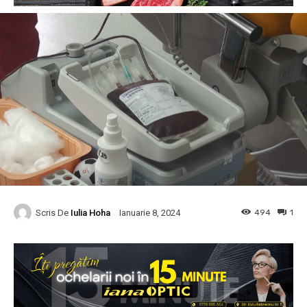
Scris De
Iulia Hoha
494
1
Ianuarie 8, 2024