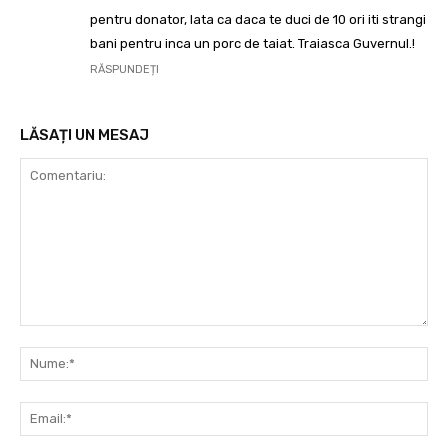
pentru donator, lata ca daca te duci de 10 ori iti strangi
bani pentru inca un porc de taiat. Traiasca Guvernul.!
RĂSPUNDEȚI
LĂSAȚI UN MESAJ
Comentariu:
Nu
Ema