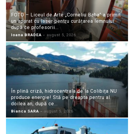
FOTO – Liceul de Arte „Corneliu Baba” a primit
un aparat cu laser pentru curățarea lemnului
după ce profesorii...
Ioana BRADEA
-
august 5, 2026
În plină criză, hidrocentrala de la Colibița NU
produce energie! Stă pe dreapta pentru al
doilea an, după ce...
Bianca SARA
-
august 5, 2026