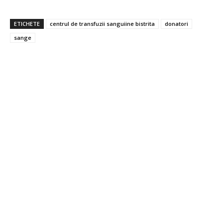
ETICHETE
centrul de transfuzii sanguiine bistrita
donatori
sange