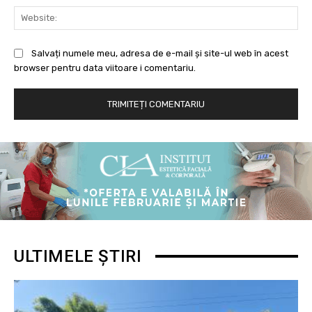
Web
Salvați numele meu, adresa de e-mail și site-ul web în acest
browser pentru data viitoare i comentariu.
ULTIMELE ȘTIRI