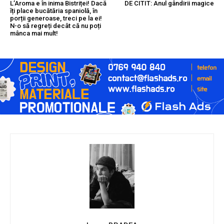
L’Aroma e în inima Bistriței! Dacă
DE CITIT: Anul gândirii magice
îți place bucătăria spaniolă, în
porții generoase, treci pe la ei!
N-o să regreți decât că nu poți
mânca mai mult!