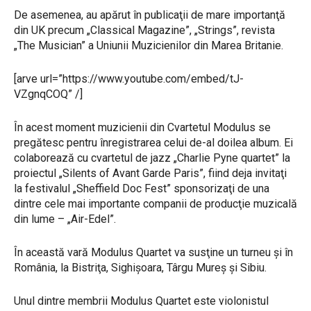
De asemenea, au apărut în publicaţii de mare importanţă
din UK precum „Classical Magazine”, „Strings”, revista
„The Musician” a Uniunii Muzicienilor din Marea Britanie.
[arve url=”https://www.youtube.com/embed/tJ-
VZgnqCOQ” /]
În acest moment muzicienii din Cvartetul Modulus se
pregătesc pentru înregistrarea celui de-al doilea album. Ei
colaborează cu cvartetul de jazz „Charlie Pyne quartet” la
proiectul „Silents of Avant Garde Paris”, fiind deja invitaţi
la festivalul „Sheffield Doc Fest” sponsorizaţi de una
dintre cele mai importante companii de producţie muzicală
din lume – „Air-Edel”.
În această vară Modulus Quartet va susţine un turneu şi în
România, la Bistriţa, Sighişoara, Târgu Mureş şi Sibiu.
Unul dintre membrii Modulus Quartet este violonistul