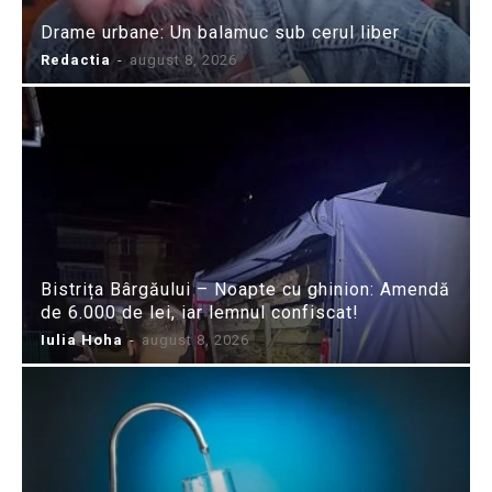
Drame urbane: Un balamuc sub cerul liber
Redactia
-
august 8, 2026
Bistrița Bârgăului – Noapte cu ghinion: Amendă
de 6.000 de lei, iar lemnul confiscat!
Iulia Hoha
-
august 8, 2026