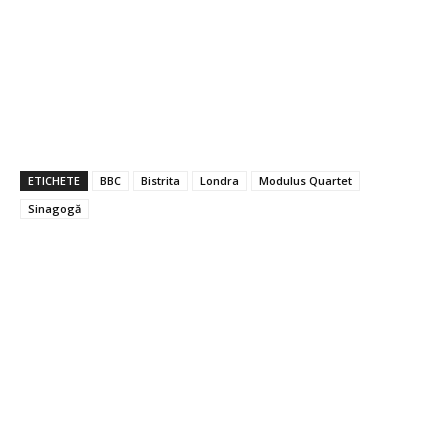
ETICHETE
BBC
Bistrita
Londra
Modulus Quartet
Sinagogă