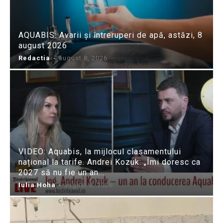
AQUABIS: Avarii și întreruperi de apă, astăzi, 8
august 2026
Redactia
-
august 8, 2026
VIDEO: Aquabis, la mijlocul clasamentului
național la tarife. Andrei Kozuk: „Îmi doresc ca
2027 să nu fie un an...
Iulia Hoha
-
august 8, 2026