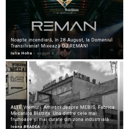
Noapte incendiară, în 28 August, la Domeniul
Transilvania! Mixează DJ REMAN!
Iulia Hoha
-
august 8, 2026
ALTE Vremuri. Amintiri despre MEBIS, Fabrica
Mecanica Bistrița: Una dintre cele mai
frumoase și mai curate din zona industrială:...
Ioana BRADEA
-
august 8, 2026