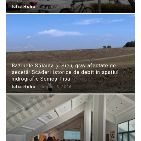
Iulia Hoha
-
august 5, 2026
Bazinele Sălăuța și Șieu, grav afectate de
secetă: Scăderi istorice de debit în spațiul
hidrografic Someș-Tisa
Iulia Hoha
-
august 5, 2026