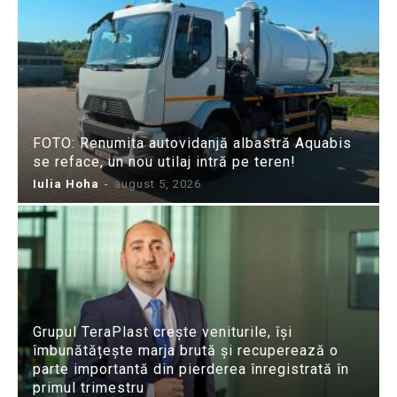
FOTO: Renumita autovidanjă albastră Aquabis
se reface, un nou utilaj intră pe teren!
Iulia Hoha
-
august 5, 2026
Grupul TeraPlast crește veniturile, își
îmbunătățește marja brută și recuperează o
parte importantă din pierderea înregistrată în
primul trimestru