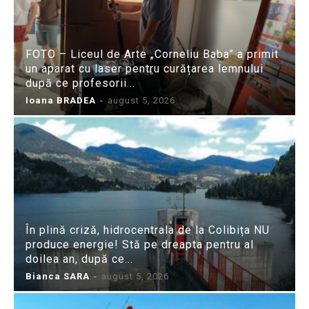
FOTO – Liceul de Arte „Corneliu Baba” a primit
un aparat cu laser pentru curățarea lemnului
după ce profesorii...
Ioana BRADEA
-
august 5, 2026
În plină criză, hidrocentrala de la Colibița NU
produce energie! Stă pe dreapta pentru al
doilea an, după ce...
Bianca SARA
-
august 5, 2026