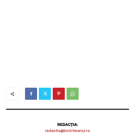
REDACȚIA:
redactia@bistriteanul.ro