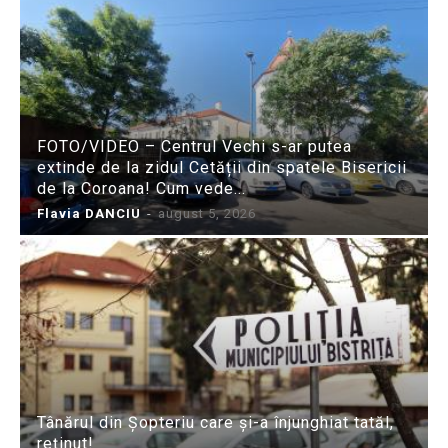
FOTO/VIDEO – Centrul Vechi s-ar putea
extinde de la zidul Cetății din spatele Bisericii
de la Coroana! Cum vede...
Flavia DANCIU
-
august 5, 2026
Tânărul din Șopteriu care și-a înjunghiat tatăl,
reținut!