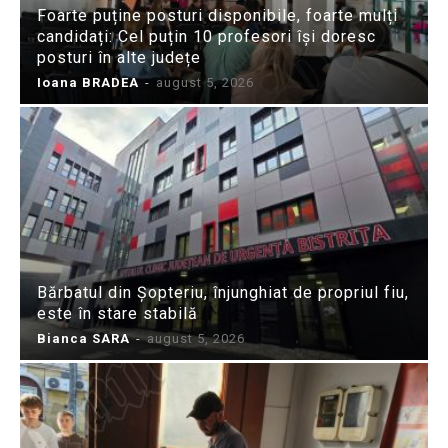
Foarte puține posturi disponibile, foarte mulți
candidați: Cel puțin 10 profesori își doresc
posturi în alte județe
Ioana BRADEA
-
august 5, 2026
Bărbatul din Șopteriu, înjunghiat de propriul fiu,
este în stare stabilă
Bianca SARA
-
august 5, 2026