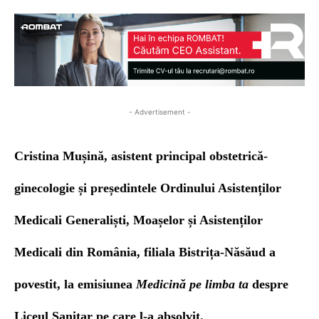
- Advertisement -
Cristina Mușin
ă
, a
sistent principal obstetrică-
ginecologie și președintele Ordinul
ui
Asistenților
Medicali Generaliști, Moașelor și Asistenților
Medicali din România, filiala Bistrița-Năsăud
a
povestit, la emisiunea
Medicină pe limba ta
despre
Liceul Sanitar pe care l-a absolvit.