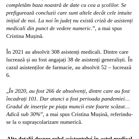
completăm baza noastră de date cu
cea
a școlilor.
Se
prefigurează concluzii care sunt altele decât cele intuite
inițial de noi. La noi în județ nu există criză de asistenți
medicali din punct de vedere numeric
.”, a mai spus
Cristina Mușină.
Î
n 2021 au absolvit 308 asistenți medicali. Dintre care
lucrează și au fost angajați 38 de asistenți generaliști. În
cazul asistenților de farmacie, au absolvit 52 – lucrează
6.
„
În 2020, au fost 266 de absolvenți, dintre care au fost
încadrați 101. Dar atunci a fost perioada pandemiei…
Gradul de inserție pe piața muncii este foarte scăzut…
Adică sub 30%
”, a mai spus Cristina Mușină, referi
ndu-
se
la o suprașcolarizare numerică.
Alte detalii despre
rolul asistentului în actul medical