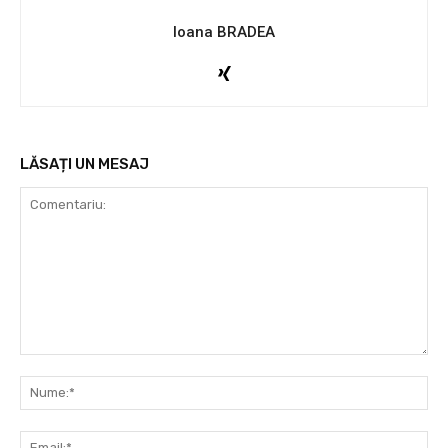
Ioana BRADEA
LĂSAȚI UN MESAJ
Comentariu:
Nu
Ema