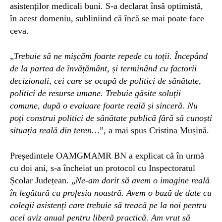
asistenți
lor
medicali
buni. S-a declarat însă optimistă,
în acest domeniu, subliniind că încă se mai poate face
ceva.
„
Trebuie să ne mișcăm foarte repede cu toții. Începând
de la partea de învățământ, și terminând cu factorii
decizionali, cei care se ocupă de politici de sănătate,
politici de resurse umane. Trebuie găsite soluții
comune, după o evaluare foarte reală și sinceră. Nu
poți construi politici de sănătate publică fără să cunoști
situația reală din teren…
”, a mai spus Cristina Mușină.
Președintele OAMGMAMR BN a explicat că în urmă
cu
doi ani, s-a încheiat un protocol cu Inspectoratul
Școlar Județean. „
Ne-am dorit să avem o imagine reală
în legătură cu profesia noastră. Avem o bază de date cu
colegii asistenți care trebuie să treacă pe la noi pentru
acel aviz anual pentru liberă practică. Am vrut să