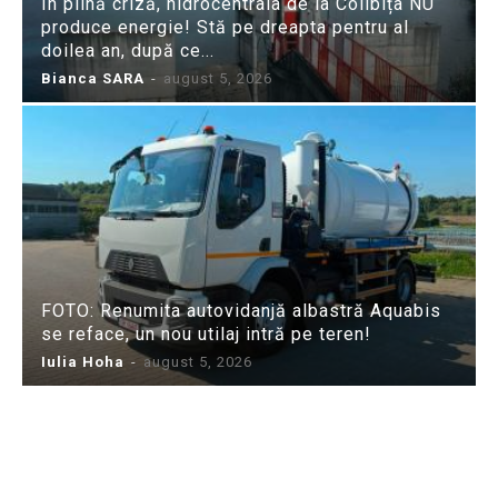
În plină criză, hidrocentrala de la Colibița NU
produce energie! Stă pe dreapta pentru al
doilea an, după ce...
Bianca SARA
-
august 5, 2026
FOTO: Renumita autovidanjă albastră Aquabis
se reface, un nou utilaj intră pe teren!
Iulia Hoha
-
august 5, 2026