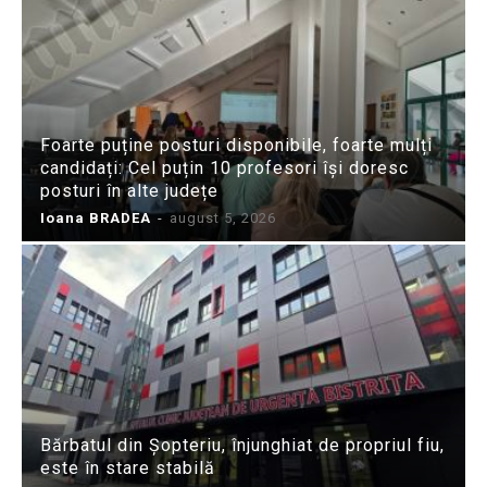
Foarte puține posturi disponibile, foarte mulți
candidați: Cel puțin 10 profesori își doresc
posturi în alte județe
Ioana BRADEA
-
august 5, 2026
Bărbatul din Șopteriu, înjunghiat de propriul fiu,
este în stare stabilă