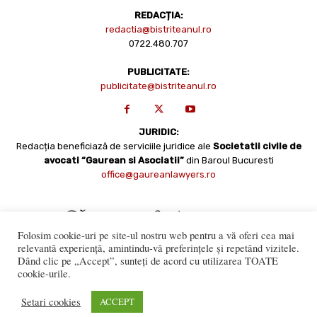
REDACȚIA:
redactia@bistriteanul.ro
0722.480.707
PUBLICITATE:
publicitate@bistriteanul.ro
JURIDIC:
Redacția beneficiază de serviciile juridice ale
Societatii civile de
avocati “Gaurean si Asociatii”
din Baroul Bucuresti
office@gaureanlawyers.ro
Folosim cookie-uri pe site-ul nostru web pentru a vă oferi cea mai
relevantă experiență, amintindu-vă preferințele și repetând vizitele.
Dând clic pe „Accept”, sunteți de acord cu utilizarea TOATE
cookie-urile.
Reproducerea totală sau parțială a materialelor este permisă
numai cu acordul expres al Bistriteanul.Ro. © Copyright 2008 -
Setari cookies
ACCEPT
2021 Bistrițeanul.ro