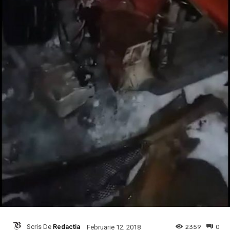
Scris De
Redactia
2359
0
Februarie 12, 2018