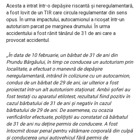
Acesta a intrat într-o depășire riscantă și neregulamentară,
a fost lovit de un TIR care circula regulamentar din sens
opus. În urma impactului, autocamionul a ricoșat într-un
autoturism parcat pe marginea drumului. În urma
accidentului a fost rănit tânărul de 31 de ani care a
provocat accidentul.
„În data de 10 februarie, un bărbat de 31 de ani din
Prundu Bârgăului, în timp ce conducea un autoturism prin
localitate, a efectuat o manevră de depășire
neregulamentară, intrând în coliziune cu un autocamion,
condus de un bărbat de 29 de ani, iar ulterior a fost
proiectat într-un alt autoturism staționat. Ambii șoferi au
fost testați cu aparatul etilotest, rezultatul fiind pozitiv în
cazul bărbatului de 31 de ani și negativ în cazul
bărbatului de 29 de ani. De asemenea, cu ocazia
verificărilor efectuate, polițiștii au constatat că bărbatul
de 31 de ani nu deține permis de conducere. A fost
întocmit dosar penal pentru vătămare corporală din culpă
și conducerea unui autovehicul fără permis de