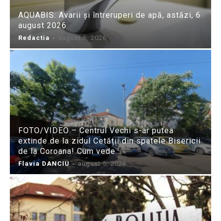
AQUABIS: Avarii și întreruperi de apă, astăzi, 6
august 2026
Redactia
-
august 6, 2026
FOTO/VIDEO – Centrul Vechi s-ar putea
extinde de la zidul Cetății din spatele Bisericii
de la Coroana! Cum vede...
Flavia DANCIU
-
august 5, 2026