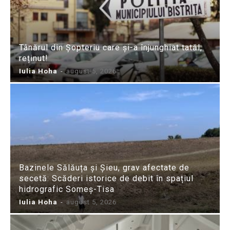
Tânărul din Șopteriu care și-a înjunghiat tatăl,
reținut!
Iulia Hoha
-
august 5, 2026
Bazinele Sălăuța și Șieu, grav afectate de
secetă: Scăderi istorice de debit în spațiul
hidrografic Someș-Tisa
Iulia Hoha
-
august 5, 2026