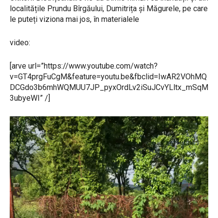
localitățile Prundu Bîrgăului, Dumitrița și Măgurele, pe care
le puteți viziona mai jos, în materialele
video:
[arve url=”https://www.youtube.com/watch?
v=GT4prgFuCgM&feature=youtu.be&fbclid=IwAR2VOhMQ
DCGdo3b6mhWQMUU7JP_pyxOrdLv2iSuJCvYLltx_mSqM
3ubyeWI” /]
P
l
a
y
e
r
v
i
d
e