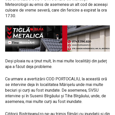
Meteorologii au emis de asemenea un alt cod de aceeași
culoare de vreme severă, care din fericire a expirat la ora
17:30.
Deși ploaia nu a ținut mult, în mai multe localități din județ
apa a făcut deja probleme.
Ca urmare a avertizării COD PORTOCALIU, la această oră
se intervine deja în localitatea Mărișelu unde mai multe
beciuri și curți au fost inundate. De asemenea, SVSU
intervine și în Susenii Bîrgăului și Tiha Bîrgăului, unde, de
asemenea, mai multe curți au fost inundate.
Cititorii Bistrițeanul.ro ne-au trimis filmări cu inundații și din