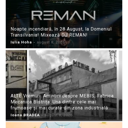
Noapte incendiară, în 28 August, la Domeniul
Transilvania! Mixează DJ REMAN!
Iulia Hoha
-
august 8, 2026
ALTE Vremuri. Amintiri despre MEBIS, Fabrica
Mecanica Bistrița: Una dintre cele mai
frumoase și mai curate din zona industrială:...
Ioana BRADEA
-
august 8, 2026