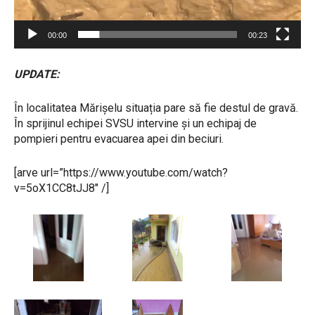
00:00
00:23
UPDATE:
În localitatea Mărișelu situația pare să fie destul de gravă.
În sprijinul echipei SVSU intervine și un echipaj de
pompieri pentru evacuarea apei din beciuri.
[arve url=”https://www.youtube.com/watch?
v=5oX1CC8tJJ8″ /]