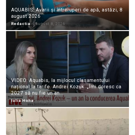
AQUABIS: Avarii și întreruperi de apă, astăzi, 8
august 2026
Redactia
-
august 8, 2026
VIDEO: Aquabis, la mijlocul clasamentului
național la tarife. Andrei Kozuk: „Îmi doresc ca
2027 să nu fie un an...
Iulia Hoha
-
august 8, 2026