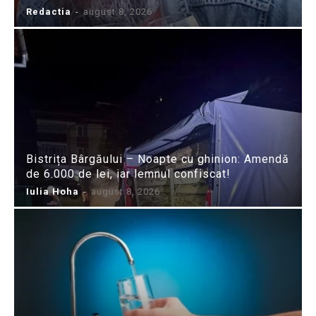
Redactia
-
august 8, 2026
Bistrița Bârgăului – Noapte cu ghinion: Amendă
de 6.000 de lei, iar lemnul confiscat!
Iulia Hoha
-
august 8, 2026