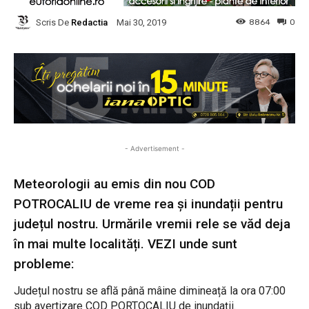
Scris De
Redactia
8864
0
Mai 30, 2019
- Advertisement -
Meteorologii au emis din nou COD
POTROCALIU de vreme rea și inundații pentru
județul nostru. Urmările vremii rele se văd deja
în mai multe localități. VEZI unde sunt
probleme:
Județul nostru se află până mâine dimineață la ora 07:00
sub avertizare COD PORTOCALIU de inundații.