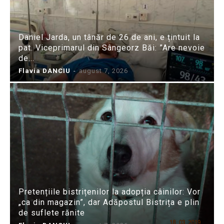
Daniel Jarda, un tânăr de 26 de ani, e țintuit la
pat. Viceprimarul din Sângeorz Băi: ”Are nevoie
de...
Flavia DANCIU
-
august 7, 2026
Pretențiile bistrițenilor la adopția câinilor: Vor
„ca din magazin”, dar Adăpostul Bistrița e plin
de suflete rănite