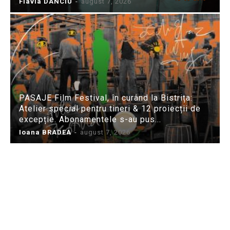
Flavia DANCIU
-
august 7, 2026
PASAJE Film Festival, în curând la Bistrița:
Atelier special pentru tineri & 12 proiecții de
excepție. Abonamentele s-au pus...
Ioana BRADEA
-
august 7, 2026