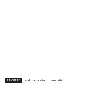
ETICHETE
cod portocaliu
inundatii