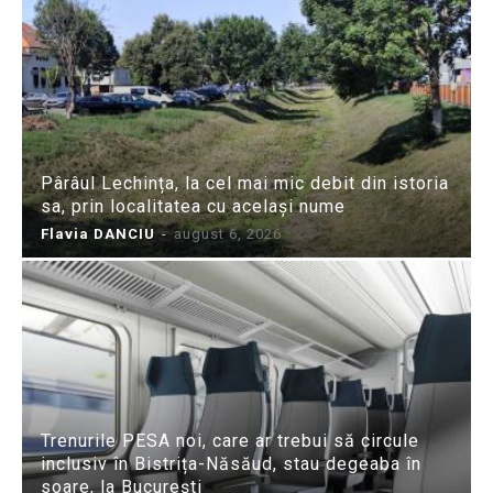
Pârâul Lechința, la cel mai mic debit din istoria
sa, prin localitatea cu același nume
Flavia DANCIU
-
august 6, 2026
Trenurile PESA noi, care ar trebui să circule
inclusiv în Bistrița-Năsăud, stau degeaba în
soare, la București