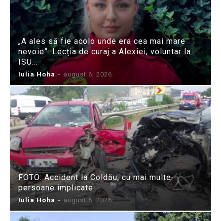
„A ales să fie acolo unde era cea mai mare
nevoie”: Lecția de curaj a Alexiei, voluntar la
ISU...
Iulia Hoha
-
august 6, 2026
FOTO: Accident la Coldău, cu mai multe
persoane implicate
Iulia Hoha
-
august 6, 2026