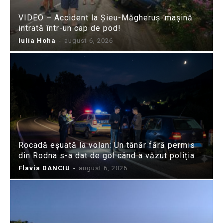
VIDEO – Accident la Șieu-Măgheruș: mașină
intrată într-un cap de pod!
Iulia Hoha
-
august 6, 2026
Rocadă eșuată la volan: Un tânăr fără permis
din Rodna s-a dat de gol când a văzut poliția
Flavia DANCIU
-
august 6, 2026