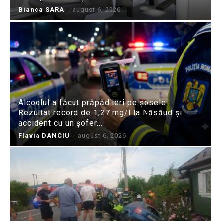
Bianca SARA
-
august 6, 2026
Alcoolul a făcut prăpăd ieri pe șosele:
Rezultat record de 1,27 mg/l la Năsăud și
accident cu un șofer...
Flavia DANCIU
-
august 6, 2026