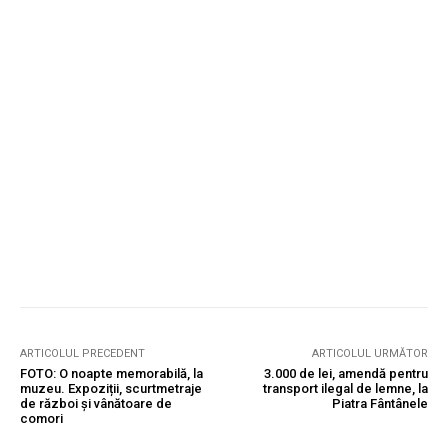
ARTICOLUL PRECEDENT
ARTICOLUL URMĂTOR
FOTO: O noapte memorabilă, la
3.000 de lei, amendă pentru
muzeu. Expoziții, scurtmetraje
transport ilegal de lemne, la
de război și vânătoare de
Piatra Fântânele
comori