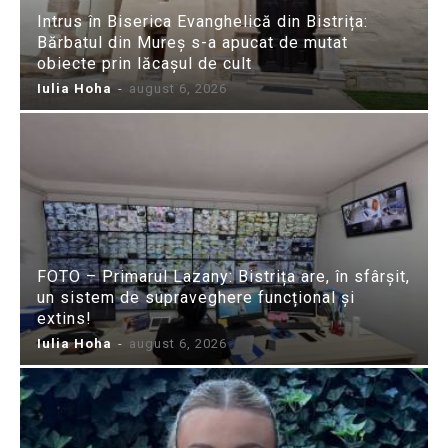
Intrus în Biserica Evanghelică din Bistrița:
Bărbatul din Mureș s-a apucat de mutat
obiecte prin lăcașul de cult
Iulia Hoha
-
august 6, 2026
FOTO – Primarul Lazany: Bistrița are, în sfârșit,
un sistem de supraveghere funcțional și
extins!
Iulia Hoha
-
august 6, 2026