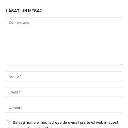
LĂSAȚI UN MESAJ
Comentariu:
Nu
Ema
Web
Salvați numele meu, adresa de e-mail și site-ul web în acest