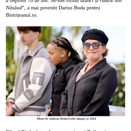
a împlinit 70 de ani. Ne-am vizitat atunci și rudele din
Năsăud
”, a mai povestit Darius Buda pentru
Bistrițeanul.ro.