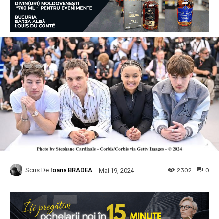
Scris De
Ioana BRADEA
2302
0
Mai 19, 2024