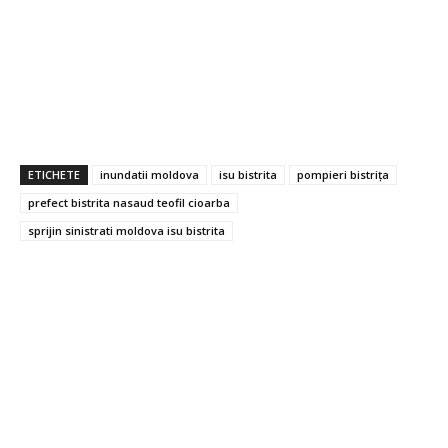
ETICHETE
inundatii moldova
isu bistrita
pompieri bistrița
prefect bistrita nasaud teofil cioarba
sprijin sinistrati moldova isu bistrita