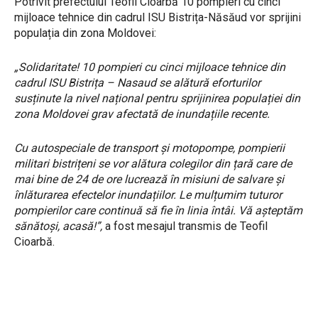
Potrivit prefectului Teofil Cioarbă 10 pompieri cu cinci
mijloace tehnice din cadrul ISU Bistrița-Năsăud vor sprijini
populația din zona Moldovei:
„Solidaritate! 10 pompieri cu cinci mijloace tehnice din
cadrul ISU Bistrița – Nasaud se alătură eforturilor
susținute la nivel național pentru sprijinirea populației din
zona Moldovei grav afectată de inundațiile recente.
Cu autospeciale de transport și motopompe, pompierii
militari bistrițeni se vor alătura colegilor din țară care de
mai bine de 24 de ore lucrează în misiuni de salvare și
înlăturarea efectelor inundațiilor. Le mulțumim tuturor
pompierilor care continuă să fie în linia întâi. Vă așteptăm
sănătoși, acasă!”,
a fost mesajul transmis de Teofil
Cioarbă.