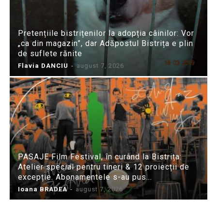
Pretențiile bistrițenilor la adopția câinilor: Vor
„ca din magazin”, dar Adăpostul Bistrița e plin
de suflete rănite
Flavia DANCIU
-
august 7, 2026
PASAJE Film Festival, în curând la Bistrița:
Atelier special pentru tineri & 12 proiecții de
excepție. Abonamentele s-au pus...
Ioana BRADEA
-
august 7, 2026