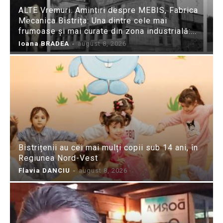
ALTE Vremuri. Amintiri despre MEBIS, Fabrica
Mecanica Bistrița: Una dintre cele mai
frumoase și mai curate din zona industrială:...
Ioana BRADEA
-
august 8, 2026
Bistrițenii au cei mai mulți copii sub 14 ani, în
Regiunea Nord-Vest
Flavia DANCIU
-
august 8, 2026