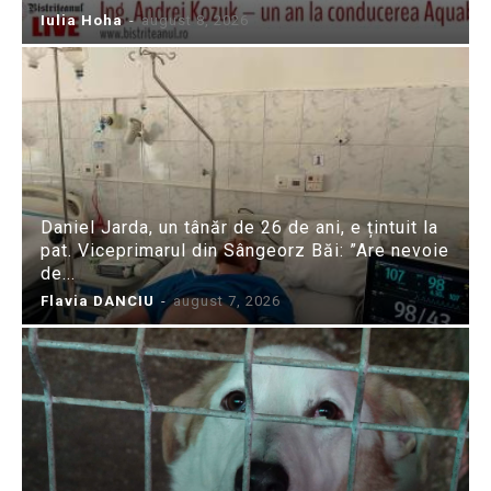
Iulia Hoha
-
august 8, 2026
Daniel Jarda, un tânăr de 26 de ani, e țintuit la
pat. Viceprimarul din Sângeorz Băi: ”Are nevoie
de...
Flavia DANCIU
-
august 7, 2026