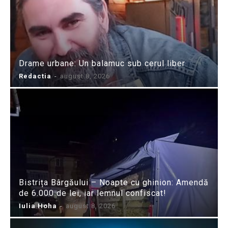
Drame urbane: Un balamuc sub cerul liber
Redactia
-
august 8, 2026
Bistrița Bârgăului – Noapte cu ghinion: Amendă
de 6.000 de lei, iar lemnul confiscat!
Iulia Hoha
-
august 8, 2026