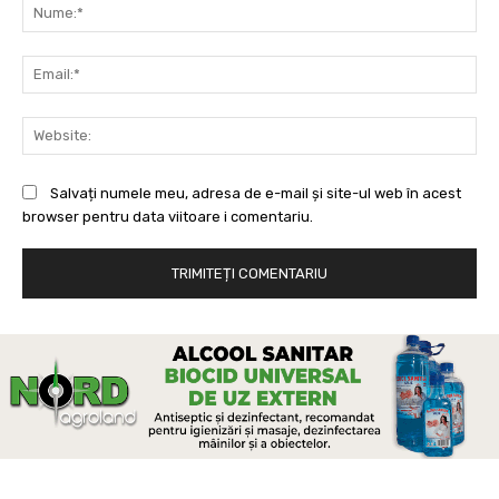
Nu
Ema
Web
Salvați numele meu, adresa de e-mail și site-ul web în acest
browser pentru data viitoare i comentariu.