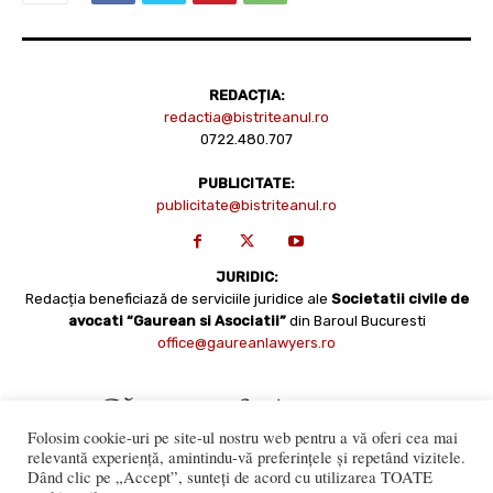
REDACȚIA:
redactia@bistriteanul.ro
0722.480.707
PUBLICITATE:
publicitate@bistriteanul.ro
JURIDIC:
Redacția beneficiază de serviciile juridice ale
Societatii civile de
avocati “Gaurean si Asociatii”
din Baroul Bucuresti
office@gaureanlawyers.ro
Folosim cookie-uri pe site-ul nostru web pentru a vă oferi cea mai
relevantă experiență, amintindu-vă preferințele și repetând vizitele.
Dând clic pe „Accept”, sunteți de acord cu utilizarea TOATE