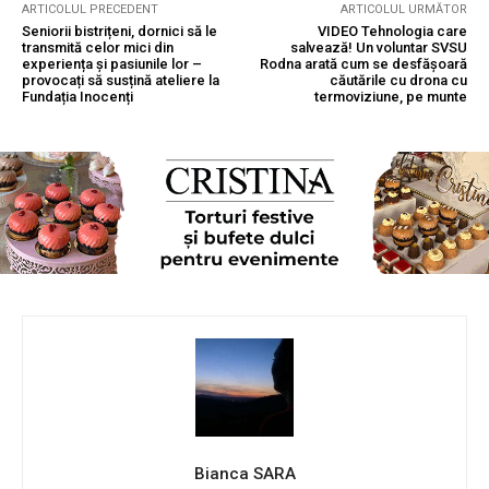
ARTICOLUL PRECEDENT
ARTICOLUL URMĂTOR
Seniorii bistrițeni, dornici să le
VIDEO Tehnologia care
transmită celor mici din
salvează! Un voluntar SVSU
experiența și pasiunile lor –
Rodna arată cum se desfășoară
provocați să susțină ateliere la
căutările cu drona cu
Fundația Inocenți
termoviziune, pe munte
Bianca SARA