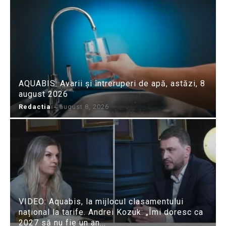
AQUABIS: Avarii și întreruperi de apă, astăzi, 8
august 2026
Redactia
-
august 8, 2026
VIDEO: Aquabis, la mijlocul clasamentului
național la tarife. Andrei Kozuk: „Îmi doresc ca
2027 să nu fie un an...