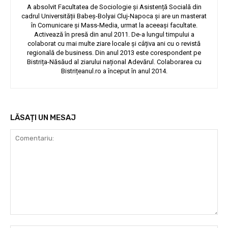
A absolvit Facultatea de Sociologie și Asistență Socială din
cadrul Universității Babeș-Bolyai Cluj-Napoca și are un masterat
în Comunicare și Mass-Media, urmat la aceeași facultate.
Activează în presă din anul 2011. De-a lungul timpului a
colaborat cu mai multe ziare locale și câțiva ani cu o revistă
regională de business. Din anul 2013 este corespondent pe
Bistrița-Năsăud al ziarului național Adevărul. Colaborarea cu
Bistrițeanul.ro a început în anul 2014.
LĂSAȚI UN MESAJ
Comentariu: