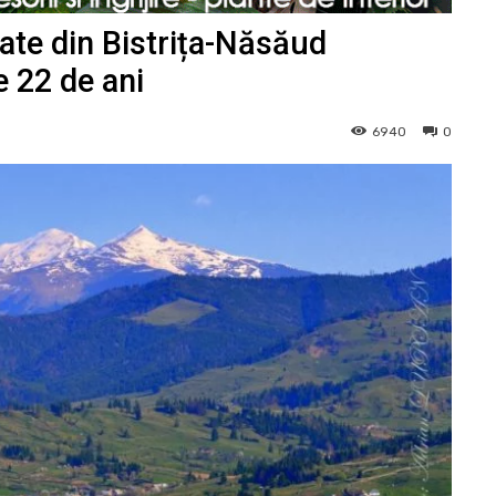
tate din Bistrița-Năsăud
e 22 de ani
6940
0