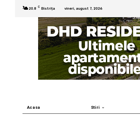
C
20.8
Bistrița
vineri, august 7, 2026
Acasa
Stiri