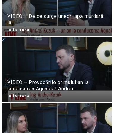
VIDEO – De ce curge uneori apă murdară
la...
Iulia Hoha
-
iulie 24, 2026
VIDEO – Provocările primului an la
conducerea Aquabis! Andrei...
Iulia Hoha
-
iulie 21, 2026