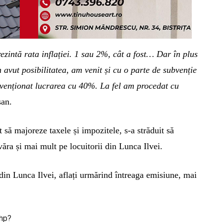
zintă rata inflației. 1 sau 2%, cât a fost… Dar în plus
vut posibilitatea, am venit și cu o parte de subvenție
bvenționat lucrarea cu 40%. La fel am procedat cu
șan.
t să majoreze taxele și impozitele, s-a străduit să
văra și mai mult pe locuitorii din Lunca Ilvei.
 din Lunca Ilvei, aflați urmărind întreaga emisiune, mai
php?