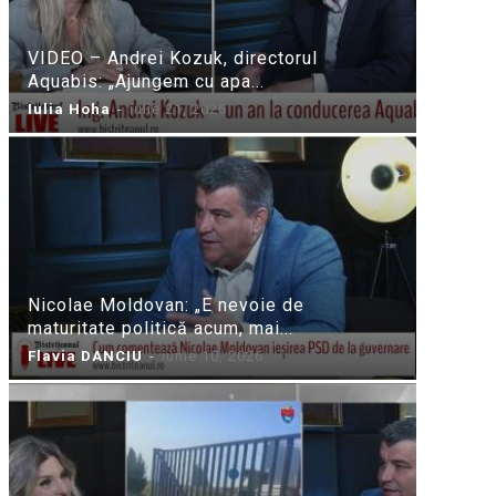
VIDEO – Andrei Kozuk, directorul
Aquabis: „Ajungem cu apa...
Iulia Hoha
-
iulie 21, 2026
Nicolae Moldovan: „E nevoie de
maturitate politică acum, mai...
Flavia DANCIU
-
iunie 10, 2026