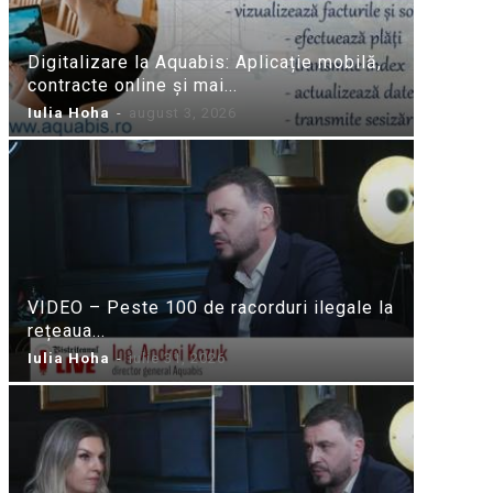
Digitalizare la Aquabis: Aplicație mobilă,
contracte online și mai...
Iulia Hoha
-
august 3, 2026
VIDEO – Peste 100 de racorduri ilegale la
rețeaua...
Iulia Hoha
-
iulie 31, 2026