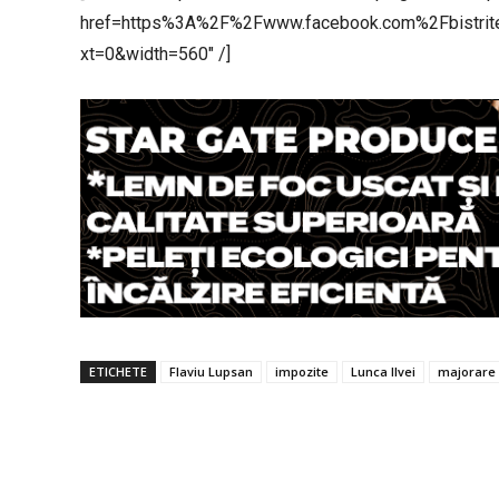
href=https%3A%2F%2Fwww.facebook.com%2Fbistri
xt=0&width=560″ /]
ETICHETE
Flaviu Lupsan
impozite
Lunca Ilvei
majorare