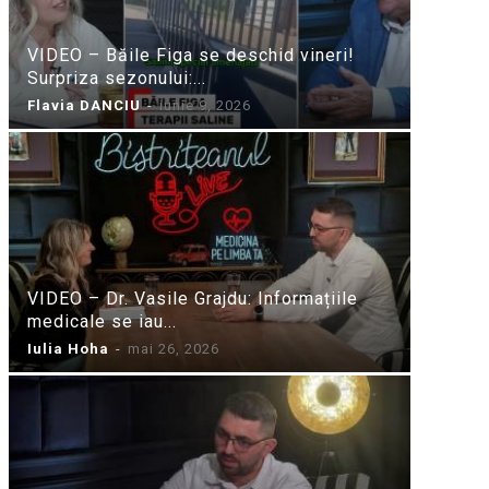
VIDEO – Băile Figa se deschid vineri!
Surpriza sezonului:...
Flavia DANCIU
-
iunie 9, 2026
VIDEO – Dr. Vasile Grajdu: Informațiile
medicale se iau...
Iulia Hoha
-
mai 26, 2026