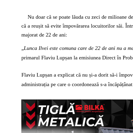
Nu doar că se poate lăuda cu zeci de milioane de l
că a reușit să evite împovărarea locuitorilor săi. În
majorat de 22 de ani:
„
Lunca Ilvei este comuna care de 22 de ani nu a ma
primarul Flaviu Lupșan la emisiunea Direct în Probl
Flaviu Lupșan a explicat că nu și-a dorit să-i împovă
administrația pe care o coordonează s-a încăpățânat