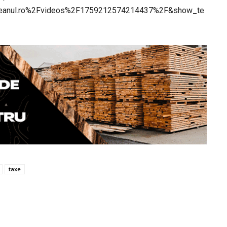
teanul.ro%2Fvideos%2F1759212574214437%2F&show_te
taxe