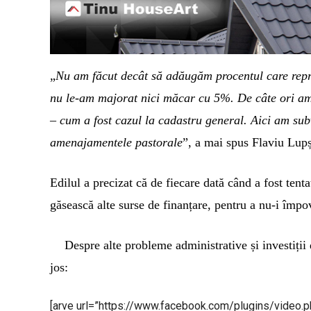
„
Nu am făcut decât să adăugăm procentul care repre
nu le-am majorat nici măcar cu 5%. De câte ori am a
– cum a fost cazul la cadastru general. Aici am su
amenajamentele pastorale
”, a mai spus Flaviu Lup
Edilul a precizat că de fiecare dată când a fost tenta
găsească alte surse de finanțare, pentru a nu-i împo
Despre alte probleme administrative și investiții
jos:
[arve url=”https://www.facebook.com/plugins/video.