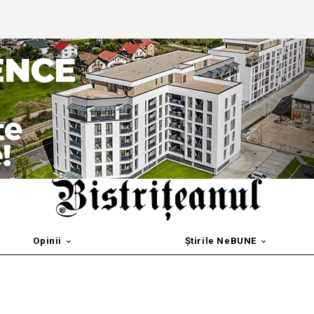
Opinii
Știrile NeBUNE