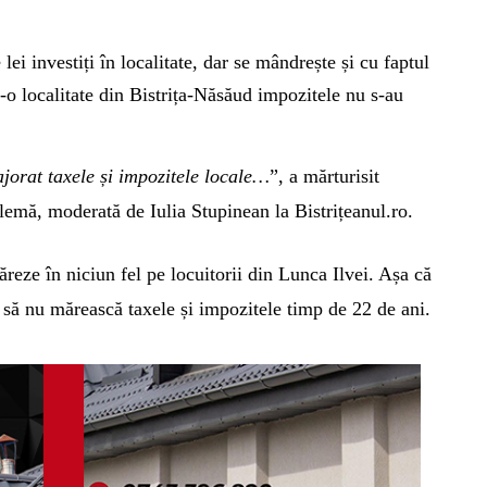
ei investiți în localitate, dar se mândrește și cu faptul
tr-o localitate din Bistrița-Năsăud impozitele nu s-au
jorat taxele și impozitele locale…
”, a mărturisit
emă, moderată de Iulia Stupinean la Bistrițeanul.ro.
reze în niciun fel pe locuitorii din Lunca Ilvei. Așa că
 să nu mărească taxele și impozitele timp de 22 de ani.