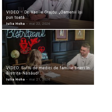
VIDEO – Dr. Vasile Grajdu: „Oamenii își
pun toată...
Iulia Hoha
-
mai 22, 2026
VIDEO: Suflu de medici de familie tineri în
Bistrița-Năsăud!...
Iulia Hoha
-
mai 21, 2026