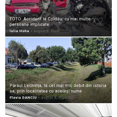
FOTO: Accident la Coldău, cu mai multe
persoane implicate
Iulia Hoha
-
august 6, 2026
Pârâul Lechința, la cel mai mic debit din istoria
sa, prin localitatea cu același nume
Flavia DANCIU
-
august 6, 2026