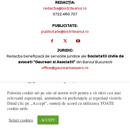
REDACȚIA:
redactia@bistriteanul.ro
0722.480.707
PUBLICITATE:
publicitate@bistriteanul.ro
JURIDIC:
Redacția beneficiază de serviciile juridice ale
Societatii civile de
avocati “Gaurean si Asociatii”
din Baroul Bucuresti
office@gaureanlawyers.ro
Folosim cookie-uri pe site-ul nostru web pentru a vă oferi cea mai
relevantă experiență, amintindu-vă preferințele și repetând vizitele.
Dând clic pe „Accept”, sunteți de acord cu utilizarea TOATE
cookie-urile.
Reproducerea totală sau parțială a materialelor este permisă
numai cu acordul expres al Bistriteanul.Ro. © Copyright 2008 -
Setari cookies
ACCEPT
2021 Bistrițeanul.ro
Made with ♥ by
201.ro