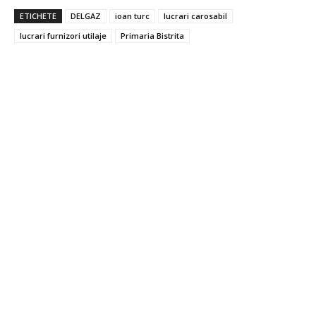
ETICHETE
DELGAZ
ioan turc
lucrari carosabil
lucrari furnizori utilaje
Primaria Bistrita