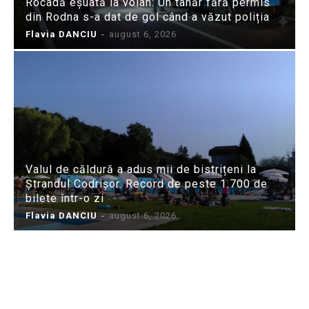
Rocadă eșuată la volan: Un tânăr fără permis
din Rodna s-a dat de gol când a văzut poliția
Flavia DANCIU
-
august 6, 2026
Valul de căldură a adus mii de bistrițeni la
Ștrandul Codrișor. Record de peste 1.700 de
bilete într-o zi
Flavia DANCIU
-
august 6, 2026