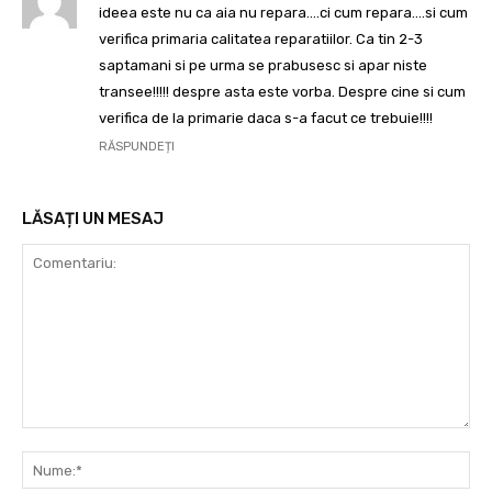
ideea este nu ca aia nu repara….ci cum repara….si cum
verifica primaria calitatea reparatiilor. Ca tin 2-3
saptamani si pe urma se prabusesc si apar niste
transee!!!!! despre asta este vorba. Despre cine si cum
verifica de la primarie daca s-a facut ce trebuie!!!!
RĂSPUNDEȚI
LĂSAȚI UN MESAJ
Comentariu:
Nu