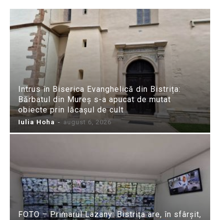
Intrus în Biserica Evanghelică din Bistrița:
Bărbatul din Mureș s-a apucat de mutat
obiecte prin lăcașul de cult
Iulia Hoha
-
august 6, 2026
FOTO – Primarul Lazany: Bistrița are, în sfârșit,