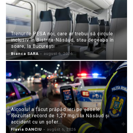
Trenurile PESA noi, care ar trebui să circule
inclusiv în Bistrița-Năsăud, stau degeaba în
soare, la București
Bianca SARA
-
august 6, 2026
Alcoolul a făcut prăpăd ieri pe șosele:
Rezultat record de 1,27 mg/l la Năsăud și
accident cu un șofer...
Flavia DANCIU
-
august 6, 2026