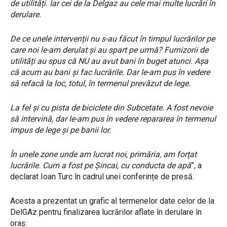
de utilități. Iar cei de la Delgaz au cele mai multe lucrări în
derulare.
De ce unele intervenții nu s-au făcut în timpul lucrărilor pe
care noi le-am derulat și au spart pe urmă? Furnizorii de
utilități au spus că NU au avut bani în buget atunci. Așa
că acum au bani și fac lucrările. Dar le-am pus în vedere
să refacă la loc, totul, în termenul prevăzut de lege.
La fel și cu pista de biciclete din Subcetate. A fost nevoie
să intervină, dar le-am pus în vedere repararea în termenul
impus de lege și pe banii lor.
În unele zone unde am lucrat noi, primăria, am forțat
lucrările. Cum a fost pe Șincai, cu conducta de apă
”, a
declarat Ioan Turc în cadrul unei conferințe de presă.
Acesta a prezentat un grafic al termenelor date celor de la
DelGAz pentru finalizarea lucrărilor aflate în derulare în
oraș: