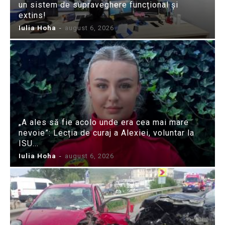
un sistem de supraveghere funcțional și
extins!
Iulia Hoha
-
august 6, 2026
„A ales să fie acolo unde era cea mai mare
nevoie”: Lecția de curaj a Alexiei, voluntar la
ISU...
Iulia Hoha
-
august 6, 2026