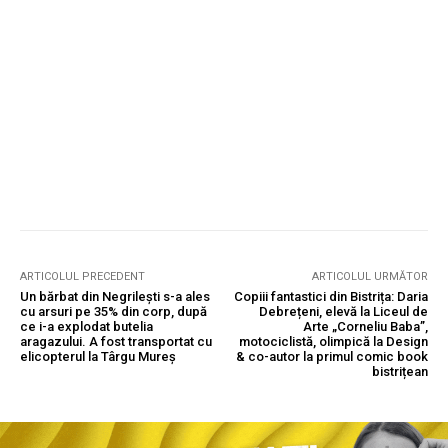
ARTICOLUL PRECEDENT
ARTICOLUL URMĂTOR
Un bărbat din Negrilești s-a ales
Copiii fantastici din Bistrița: Daria
cu arsuri pe 35% din corp, după
Debrețeni, elevă la Liceul de
ce i-a explodat butelia
Arte „Corneliu Baba”,
aragazului. A fost transportat cu
motociclistă, olimpică la Design
elicopterul la Târgu Mureș
& co-autor la primul comic book
bistrițean