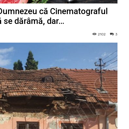
 Dumnezeu că Cinematograful
că se dărâmă, dar…
2102
3