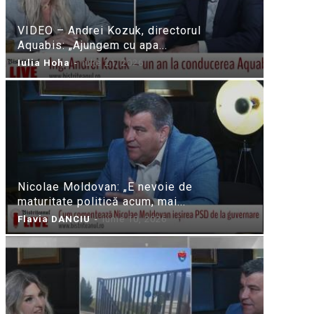
VIDEO – Andrei Kozuk, directorul
Aquabis: „Ajungem cu apa...
Iulia Hoha
-
iulie 21, 2026
Nicolae Moldovan: „E nevoie de
maturitate politică acum, mai...
Flavia DANCIU
-
iunie 10, 2026