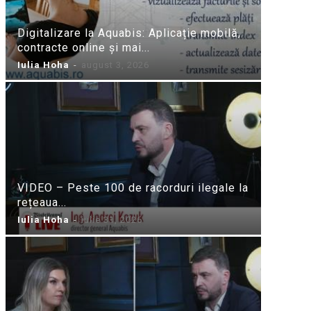
Digitalizare la Aquabis: Aplicație mobilă,
contracte online și mai...
Iulia Hoha
-
august 3, 2026
VIDEO – Peste 100 de racorduri ilegale la
rețeaua...
Iulia Hoha
-
iulie 31, 2026