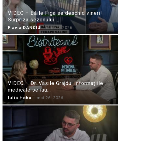
VIDEO – Băile Figa se deschid vineri!
Surpriza sezonului:...
Flavia DANCIU
-
iunie 9, 2026
VIDEO – Dr. Vasile Grajdu: Informațiile
medicale se iau...
Iulia Hoha
-
mai 26, 2026