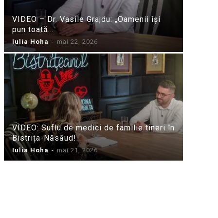
VIDEO – Dr. Vasile Grajdu: „Oamenii își
pun toată...
Iulia Hoha
-
mai 22, 2026
VIDEO: Suflu de medici de familie tineri în
Bistrița-Năsăud!...
Iulia Hoha
-
mai 21, 2026