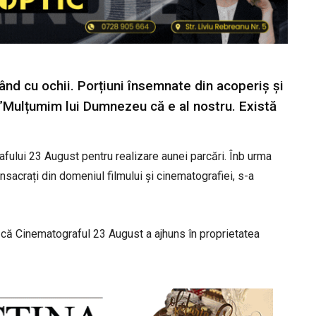
d cu ochii. Porțiuni însemnate din acoperiș și
 ”Mulțumim lui Dumnezeu că e al nostru. Există
fului 23 August pentru realizare aunei parcări. Înb urma
onsacrați din domeniul filmului și cinematografiei, s-a
l că Cinematograful 23 August a ajhuns în proprietatea