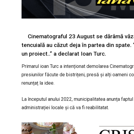
Cinematograful 23 August se dărâmă văzân
tencuială au căzut deja în partea din spate.
un proiect..” a declarat Ioan Turc.
Primarul ioan Turc a intenționat demolarea Cinematogra
presiunilor făcute de bistrițeni, presă și alți oameni c
renunțaț la idee.
La începutul anului 2022, municipalitatea anunța faptu
administrației locale și că va fi reabilitatat.