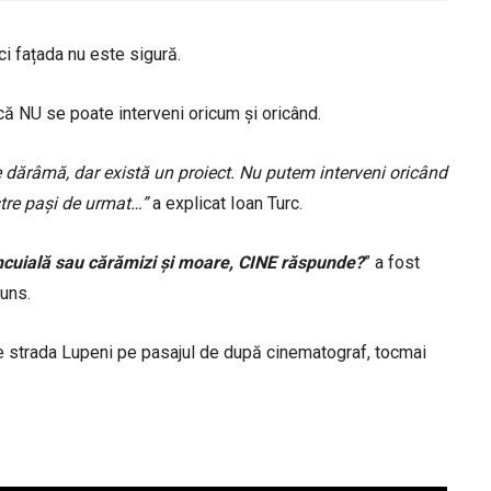
ici fațada nu este sigură.
 că NU se poate interveni oricum și oricând.
 dărâmă, dar există un proiect. Nu putem interveni oricând
iștre pași de urmat…”
a explicat Ioan Turc.
ncuială sau cărămizi și moare, CINE răspunde?
” a fost
puns.
 pe strada Lupeni pe pasajul de după cinematograf, tocmai