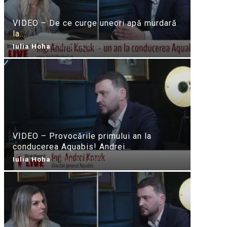
VIDEO – De ce curge uneori apă murdară
la...
Iulia Hoha
-
iulie 24, 2026
VIDEO – Provocările primului an la
conducerea Aquabis! Andrei...
Iulia Hoha
-
iulie 21, 2026