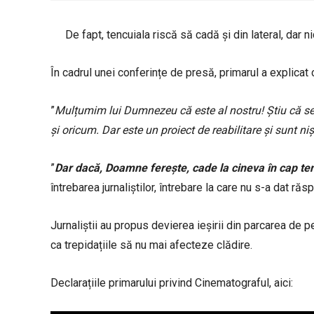
De fapt, tencuiala riscă să cadă și din lateral, dar n
În cadrul unei conferințe de presă, primarul a explicat
”
Mulțumim lui Dumnezeu că este al nostru! Știu că se
și oricum. Dar este un proiect de reabilitare și sunt n
”
Dar dacă, Doamne ferește, cade la cineva în cap te
întrebarea jurnaliștilor, întrebare la care nu s-a dat răs
Jurnaliștii au propus devierea ieșirii din parcarea de
ca trepidațiile să nu mai afecteze clădire.
Declarațiile primarului privind Cinematograful, aici: