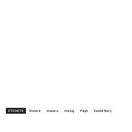
ETICHETE
Înviere
maieru
mesaj
Paști
Vasile Borș