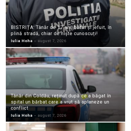
BISTRIȚA: Tânăr de 17 ani, bătut și jefuit, în
plină stradă, chiar de niște cunoscuți!
Iulia Hoha
-
august 7, 2026
Tânăr din Coldău, reținut după ce a băgat în
spital un bărbat care a vrut să aplaneze un
conflict
Iulia Hoha
-
august 7, 2026