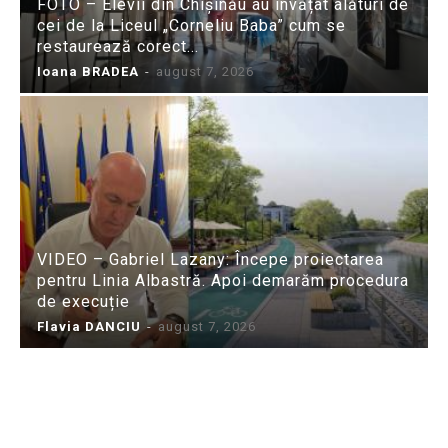
FOTO – Elevii din Chișinău au învățat alături de
cei de la Liceul „Corneliu Baba” cum se
restaurează corect...
Ioana BRADEA
-
august 7, 2026
VIDEO – Gabriel Lazany: Începe proiectarea
pentru Linia Albastră. Apoi demarăm procedura
de execuție
Flavia DANCIU
-
august 7, 2026