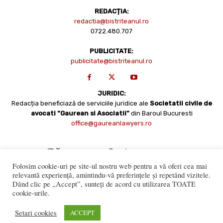
REDACȚIA:
redactia@bistriteanul.ro
0722.480.707
PUBLICITATE:
publicitate@bistriteanul.ro
JURIDIC:
Redacția beneficiază de serviciile juridice ale
Societatii civile de
avocati “Gaurean si Asociatii”
din Baroul Bucuresti
office@gaureanlawyers.ro
Folosim cookie-uri pe site-ul nostru web pentru a vă oferi cea mai
relevantă experiență, amintindu-vă preferințele și repetând vizitele.
Dând clic pe „Accept”, sunteți de acord cu utilizarea TOATE
cookie-urile.
Reproducerea totală sau parțială a materialelor este permisă
numai cu acordul expres al Bistriteanul.Ro. © Copyright 2008 -
Setari cookies
ACCEPT
2021 Bistrițeanul.ro