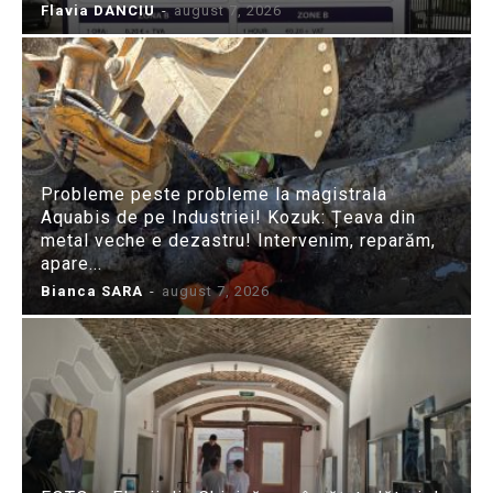
Flavia DANCIU
-
august 7, 2026
Probleme peste probleme la magistrala
Aquabis de pe Industriei! Kozuk: Țeava din
metal veche e dezastru! Intervenim, reparăm,
apare...
Bianca SARA
-
august 7, 2026