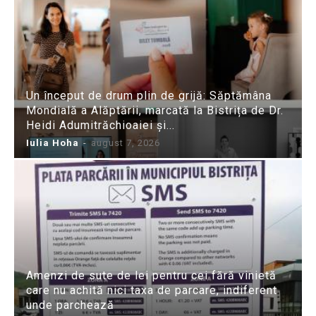
Un început de drum plin de grijă: Săptămâna
Mondială a Alăptării, marcată la Bistrița de Dr.
Heidi Adumitrăchioaiei și...
Iulia Hoha
-
august 7, 2026
Amenzi de sute de lei pentru cei fără vinietă
care nu achită nici taxa de parcare, indiferent
unde parchează