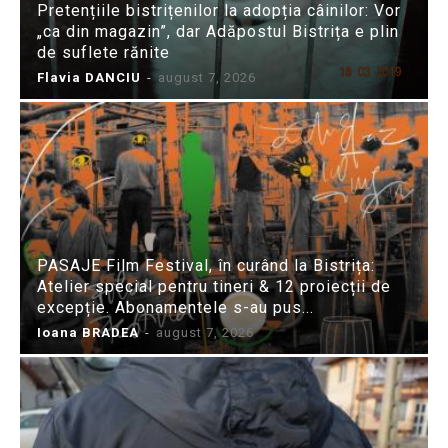
Pretențiile bistrițenilor la adopția câinilor: Vor
„ca din magazin”, dar Adăpostul Bistrița e plin
de suflete rănite
Flavia DANCIU
-
august 7, 2026
PASAJE Film Festival, în curând la Bistrița:
Atelier special pentru tineri & 12 proiecții de
excepție. Abonamentele s-au pus...
Ioana BRADEA
-
august 7, 2026