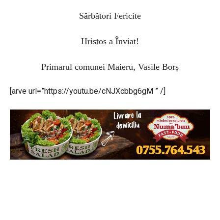
Sărbători Fericite
Hristos a Înviat!
Primarul comunei Maieru, Vasile Borș
[arve url=”https://youtu.be/cNJXcbbg6gM ” /]