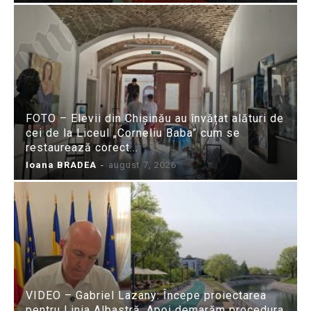
FOTO – Elevii din Chișinău au învățat alături de
cei de la Liceul „Corneliu Baba” cum se
restaurează corect...
Ioana BRADEA
-
august 7, 2026
VIDEO – Gabriel Lazany: Începe proiectarea
pentru Linia Albastră. Apoi demarăm procedura