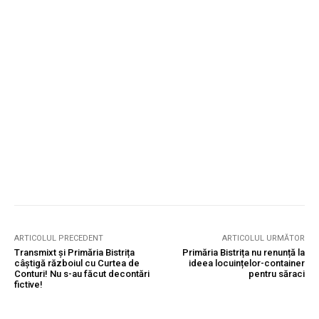
ARTICOLUL PRECEDENT
ARTICOLUL URMĂTOR
Transmixt și Primăria Bistrița
Primăria Bistrița nu renunță la
câștigă războiul cu Curtea de
ideea locuințelor-container
Conturi! Nu s-au făcut decontări
pentru săraci
fictive!