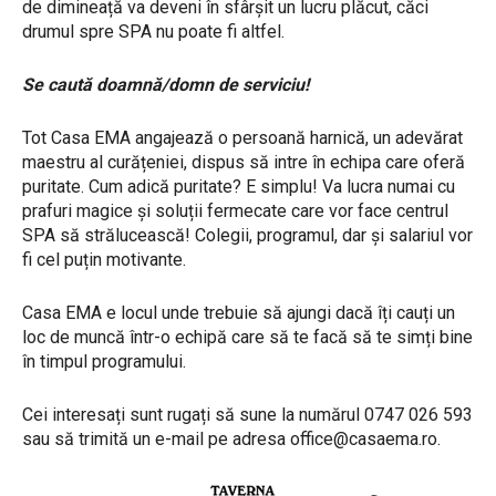
de dimineață va deveni în sfârșit un lucru plăcut, căci
drumul spre SPA nu poate fi altfel.
Se caută doamnă/domn de serviciu!
Tot Casa EMA angajează o persoană harnică, un adevărat
maestru al curățeniei, dispus să intre în echipa care oferă
puritate. Cum adică puritate? E simplu! Va lucra numai cu
prafuri magice și soluții fermecate care vor face centrul
SPA să strălucească! Colegii, programul, dar și salariul vor
fi cel puțin motivante.
Casa EMA e locul unde trebuie să ajungi dacă îți cauți un
loc de muncă într-o echipă care să te facă să te simți bine
în timpul programului.
Cei interesați sunt rugați să sune la numărul 0747 026 593
sau să trimită un e-mail pe adresa
office@casaema.ro
.