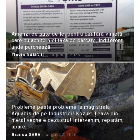
Amenzi de sute de lei pentru cei fără vinietă
care nu achită nici taxa de parcare, indiferent
unde parchează
Flavia DANCIU
-
august 7, 2026
Probleme peste probleme la magistrala
Aquabis de pe Industriei! Kozuk: Țeava din
metal veche e dezastru! Intervenim, reparăm,
apare...
Bianca SARA
-
august 7, 2026