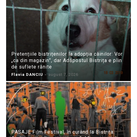
Pretențiile bistrițenilor la adopția câinilor: Vor
„ca din magazin”, dar Adăpostul Bistrița e plin
de suflete rănite
Flavia DANCIU
-
august 7, 2026
PASAJE Film Festival, în curând la Bistrița: