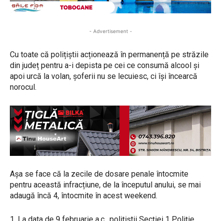
- Advertisement -
Cu toate că polițiștii acționează în permanență pe străzile
din județ pentru a-i depista pe cei ce consumă alcool și
apoi urcă la volan, șoferii nu se lecuiesc, ci își încearcă
norocul.
Așa se face că la zecile de dosare penale întocmite
pentru această infracțiune, de la începutul anului, se mai
adaugă încă 4, întocmite în acest weekend.
1. La data de 9 februarie a.c., polițiștii Secției 1 Poliție