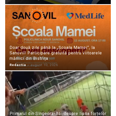
Doar două zile până la „Școala Mamei”, la
Sanovil! Participare gratuită pentru viitoarele
mămici din Bistrița
Redactia
-
august 10, 2026
Primarul din Sîngeorz-Băi despre lipsa forțelor