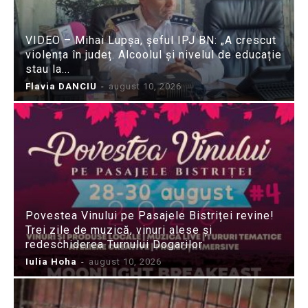
VIDEO – Mihai Lupșa, șeful IPJ BN: „A crescut
violența în județ. Alcoolul și nivelul de educație
stau la...
Flavia DANCIU
-
august 10, 2026
Povestea Vinului pe Pasajele Bistriței revine!
Trei zile de muzică, vinuri alese și
redeschiderea Turnului Dogarilor
Iulia Hoha
-
august 10, 2026