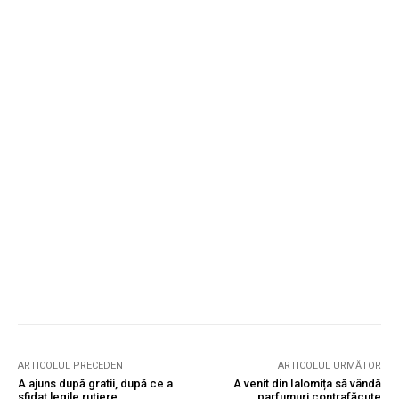
ARTICOLUL PRECEDENT
ARTICOLUL URMĂTOR
A ajuns după gratii, după ce a
A venit din Ialomița să vândă
sfidat legile rutiere
parfumuri contrafăcute