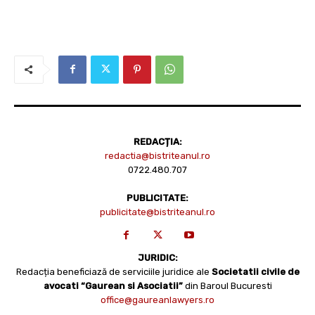
REDACȚIA:
redactia@bistriteanul.ro
0722.480.707
PUBLICITATE:
publicitate@bistriteanul.ro
JURIDIC:
Redacția beneficiază de serviciile juridice ale
Societatii civile de
avocati “Gaurean si Asociatii”
din Baroul Bucuresti
office@gaureanlawyers.ro