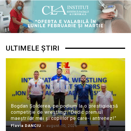
ULTIMELE ȘTIRI
Bogdan Șolderea, pe podium la o prestigioasă
competiție de wrestling: ”Dedic premiul
maeștrilor mei și copiilor pe care-i antrenez!”
Flavia DANCIU
-
august 10, 2026