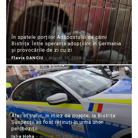
În spatele porților Adăpostului de câini
Bistrița: Între speranța adopțiilor în Germania
și provocările de zi cu zi
Flavia DANCIU
-
august 10, 2026
Atac în trafic, în miez de noapte, la Bistrița:
Suspecții au fost reținuți în urma unor
percheziții
Iulia Hoha
-
august 10, 2026