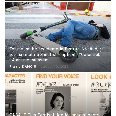
Tot mai multe accidente în Bistrița-Năsăud, și
tot mai mulți trotinetiști implicați. ”Celor sub
14 ani nici nu avem...
Flavia DANCIU
-
august 10, 2026
PASAJE Film Festival: Atelier special pentru