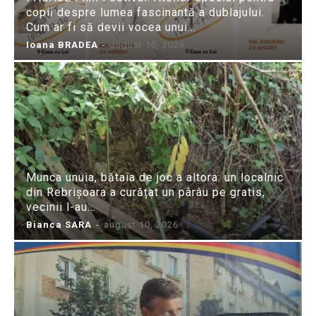
copii despre lumea fascinantă a dublajului.
Cum ar fi să devii vocea unui...
Ioana BRADEA
-
august 10, 2026
Munca unuia, bătaia de joc a altora: un localnic
din Rebrișoara a curățat un pârâu pe gratis,
vecinii l-au...
Bianca SARA
-
august 10, 2026