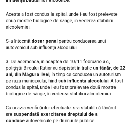
influența băuturilor alcoolice
.
Acesta a fost condus la spital, unde i-au fost prelevate
două mostre biologice de sânge, în vederea stabilirii
alcoolemiei.
S-a întocmit
dosar penal
pentru conducerea unui
autovehicul sub influența alcoolului.
3. De asemenea, în noaptea de 10/11 februarie a.c.,
polițiștii Biroului Rutier au depistat în trafic
un tânăr, de 22
ani, din Măgura Ilvei
, în timp ce conducea un autoturism
pe raza municipiului, fiind
sub influența alcoolului
. A fost
condus la spital, unde i-au fost prelevate două mostre
biologice de sânge, în vederea stabilirii alcoolemiei.
Cu ocazia verificărilor efectuate, s-a stabilit că tânărul
are
suspendată exercitarea dreptului de a
conduce
autovehicule pe drumurile publice.