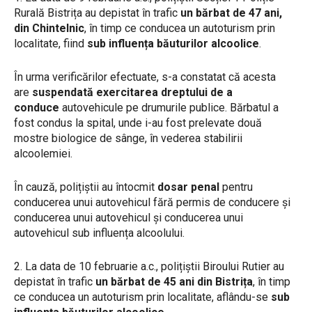
Rurală Bistrița au depistat în trafic
un bărbat de 47 ani,
din Chintelnic
, în timp ce conducea un autoturism prin
localitate, fiind
sub influența băuturilor alcoolice
.
În urma verificărilor efectuate, s-a constatat că acesta
are
suspendată exercitarea dreptului de a
conduce
autovehicule pe drumurile publice. Bărbatul a
fost condus la spital, unde i-au fost prelevate două
mostre biologice de sânge, în vederea stabilirii
alcoolemiei.
În cauză, polițiștii au întocmit
dosar penal
pentru
conducerea unui autovehicul fără permis de conducere și
conducerea unui autovehicul și conducerea unui
autovehicul sub influența alcoolului.
2. La data de 10 februarie a.c., polițiștii Biroului Rutier au
depistat în trafic
un bărbat de 45 ani din Bistrița
, în timp
ce conducea un autoturism prin localitate, aflându-se
sub