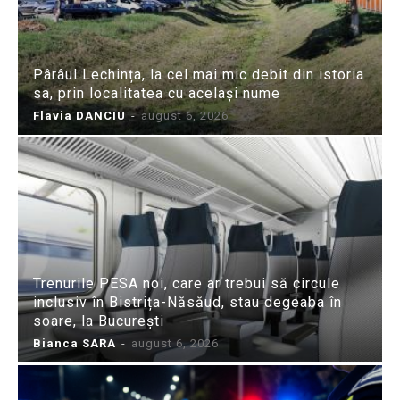
Pârâul Lechința, la cel mai mic debit din istoria
sa, prin localitatea cu același nume
Flavia DANCIU
-
august 6, 2026
Trenurile PESA noi, care ar trebui să circule
inclusiv în Bistrița-Năsăud, stau degeaba în
soare, la București
Bianca SARA
-
august 6, 2026