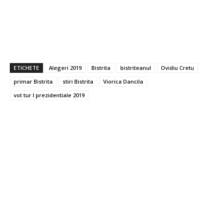
ETICHETE
Alegeri 2019
Bistrita
bistriteanul
Ovidiu Cretu
primar Bistrita
stiri Bistrita
Viorica Dancila
vot tur I prezidentiale 2019