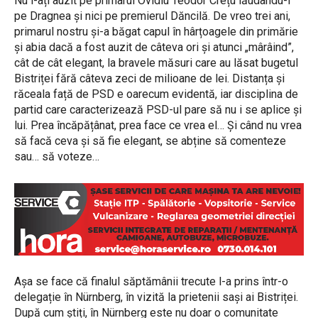
Nu l-ați auzit pe primarul Ovidiu Teodor Crețu lăudându-l
pe Dragnea și nici pe premierul Dăncilă. De vreo trei ani,
primarul nostru și-a băgat capul în hârțoagele din primărie
și abia dacă a fost auzit de câteva ori și atunci „mârâind”,
cât de cât elegant, la bravele măsuri care au lăsat bugetul
Bistriței fără câteva zeci de milioane de lei. Distanța și
răceala față de PSD e oarecum evidentă, iar disciplina de
partid care caracterizează PSD-ul pare să nu i se aplice și
lui. Prea încăpățânat, prea face ce vrea el… Și când nu vrea
să facă ceva și să fie elegant, se abține să comenteze
sau… să voteze…
Așa se face că finalul săptămânii trecute l-a prins într-o
delegație în Nürnberg, în vizită la prietenii sași ai Bistriței.
După cum știți, în Nürnberg este nu doar o comunitate