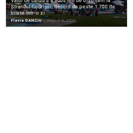
Valul de căldură a adus mii de bistrițeni la
Ștrandul Codrișor. Record de peste 1.700 de
bilete într-o zi
Flavia DANCIU
-
august 6, 2026