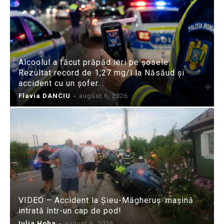
Alcoolul a făcut prăpăd ieri pe șosele:
Rezultat record de 1,27 mg/l la Năsăud și
accident cu un șofer...
Flavia DANCIU
-
august 6, 2026
VIDEO – Accident la Șieu-Măgheruș: mașină
intrată într-un cap de pod!
Iulia Hoha
-
august 6, 2026