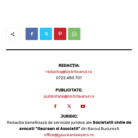
REDACȚIA:
redactia@bistriteanul.ro
0722.480.707
PUBLICITATE:
publicitate@bistriteanul.ro
JURIDIC:
Redacția beneficiază de serviciile juridice ale
Societatii civile de
avocati “Gaurean si Asociatii”
din Baroul Bucuresti
office@gaureanlawyers.ro