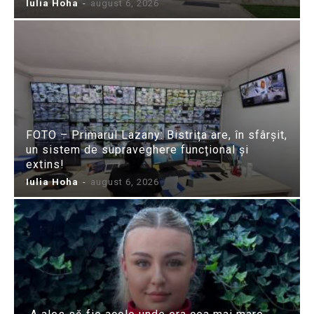
Iulia Hoha
-
august 6, 2026
FOTO – Primarul Lazany: Bistrița are, în sfârșit,
un sistem de supraveghere funcțional și
extins!
Iulia Hoha
-
august 6, 2026