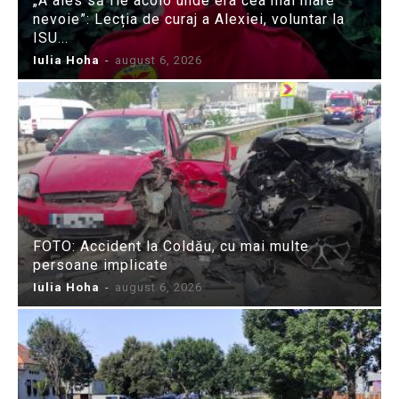
„A ales să fie acolo unde era cea mai mare
nevoie”: Lecția de curaj a Alexiei, voluntar la
ISU...
Iulia Hoha
-
august 6, 2026
FOTO: Accident la Coldău, cu mai multe
persoane implicate
Iulia Hoha
-
august 6, 2026