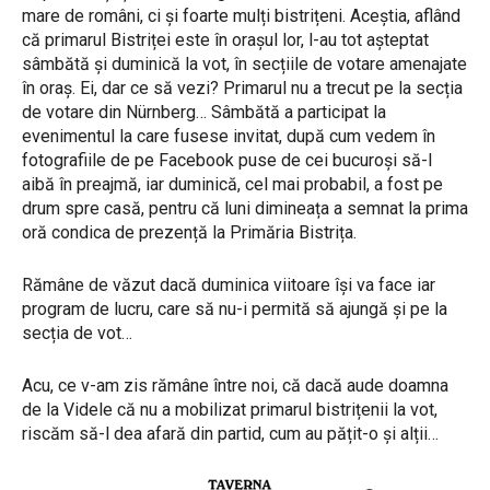
mare de români, ci și foarte mulți bistrițeni. Aceștia, aflând
că primarul Bistriței este în orașul lor, l-au tot așteptat
sâmbătă și duminică la vot, în secțiile de votare amenajate
în oraș. Ei, dar ce să vezi? Primarul nu a trecut pe la secția
de votare din Nürnberg… Sâmbătă a participat la
evenimentul la care fusese invitat, după cum vedem în
fotografiile de pe Facebook puse de cei bucuroși să-l
aibă în preajmă, iar duminică, cel mai probabil, a fost pe
drum spre casă, pentru că luni dimineața a semnat la prima
oră condica de prezență la Primăria Bistrița.
Rămâne de văzut dacă duminica viitoare își va face iar
program de lucru, care să nu-i permită să ajungă și pe la
secția de vot…
Acu, ce v-am zis rămâne între noi, că dacă aude doamna
de la Videle că nu a mobilizat primarul bistrițenii la vot,
riscăm să-l dea afară din partid, cum au pățit-o și alții…