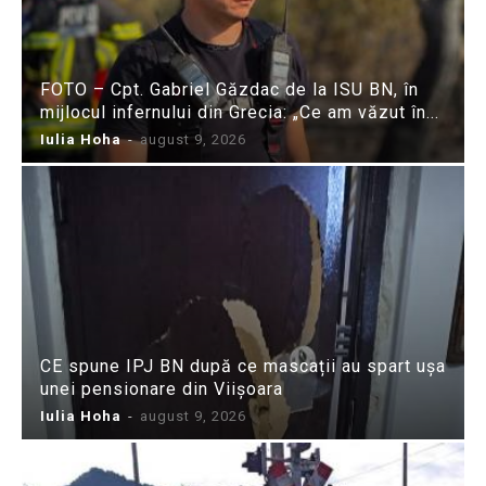
FOTO – Cpt. Gabriel Găzdac de la ISU BN, în
mijlocul infernului din Grecia: „Ce am văzut în...
Iulia Hoha
-
august 9, 2026
CE spune IPJ BN după ce mascații au spart ușa
unei pensionare din Viișoara
Iulia Hoha
-
august 9, 2026