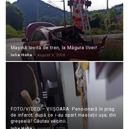
Mașină lovită de tren, la Măgura Ilvei!
Iulia Hoha
-
august 9, 2026
FOTO/VIDEO – VIIȘOARA: Pensionară în prag
de infarct, după ce i-au spart mascații ușa, din
greșeală! Căutau vecinii…
Iulia Hoha
-
august 9, 2026