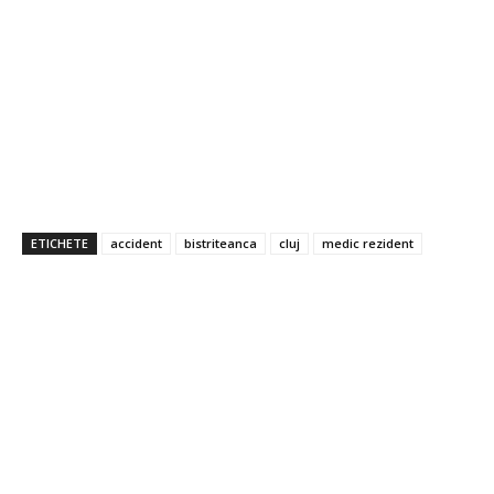
ETICHETE
accident
bistriteanca
cluj
medic rezident