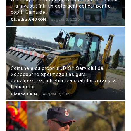
– a investit într-un detergent delicat pentru
copii! Gama de...
Claudia ANDRON
-
august 9, 2026
Comunele au propriul „DIS”: Serviciul de
Gospodărire Spermezeu asigură
deszăpezirea, întreținerea spațiilor verzi și a
trotuarelor
Bianca SARA
-
august 9, 2026