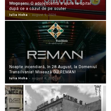
Mogoșeni: O adolescentă a ajuns la spital
după ce a căzut de pe scuter
Iulia Hoha
-
august 9, 2026
Noapte incendiară, în 28 August, la Domeniul
Transilvania! Mixează DJ REMAN!
Iulia Hoha
-
august 8, 2026