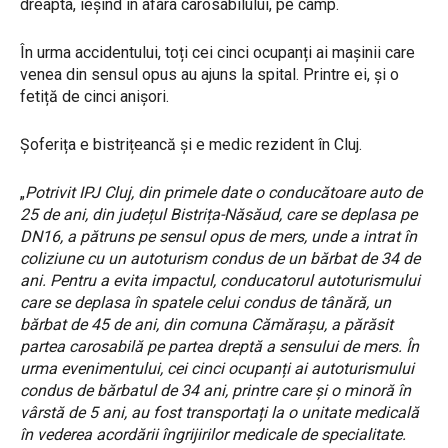
dreapta, ieșind în afara carosabilului, pe câmp.
În urma accidentului, toți cei cinci ocupanți ai mașinii care
venea din sensul opus au ajuns la spital. Printre ei, și o
fetiță de cinci anișori.
Șoferița e bistrițeancă și e medic rezident în Cluj.
„
Potrivit IPJ Cluj, din primele date o conducătoare auto de
25 de ani, din județul Bistrița-Năsăud, care se deplasa pe
DN16, a pătruns pe sensul opus de mers, unde a intrat în
coliziune cu un autoturism condus de un bărbat de 34 de
ani. Pentru a evita impactul, conducatorul autoturismului
care se deplasa în spatele celui condus de tânără, un
bărbat de 45 de ani, din comuna Cămărașu, a părăsit
partea carosabilă pe partea dreptă a sensului de mers. În
urma evenimentului, cei cinci ocupanți ai autoturismului
condus de bărbatul de 34 ani, printre care și o minoră în
vârstă de 5 ani, au fost transportați la o unitate medicală
în vederea acordării îngrijirilor medicale de specialitate.