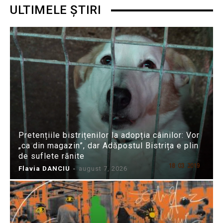
ULTIMELE ȘTIRI
Pretențiile bistrițenilor la adopția câinilor: Vor
„ca din magazin”, dar Adăpostul Bistrița e plin
de suflete rănite
Flavia DANCIU
-
august 7, 2026