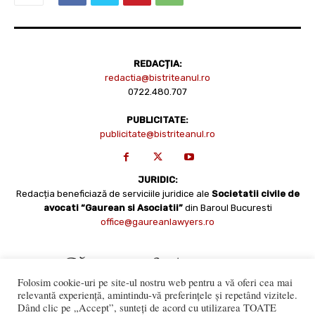
REDACȚIA:
redactia@bistriteanul.ro
0722.480.707
PUBLICITATE:
publicitate@bistriteanul.ro
JURIDIC:
Redacția beneficiază de serviciile juridice ale
Societatii civile de
avocati “Gaurean si Asociatii”
din Baroul Bucuresti
office@gaureanlawyers.ro
Folosim cookie-uri pe site-ul nostru web pentru a vă oferi cea mai
relevantă experiență, amintindu-vă preferințele și repetând vizitele.
Dând clic pe „Accept”, sunteți de acord cu utilizarea TOATE