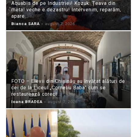
Aquabis de pe Industriei! Kozuk: Țeava din
metal veche e dezastru! Intervenim, reparăm,
apare...
Bianca SARA
-
august 7, 2026
FOTO – Elevii din Chișinău au învățat alături de
cei de la Liceul „Corneliu Baba” cum se
restaurează corect...
Ioana BRADEA
-
august 7, 2026