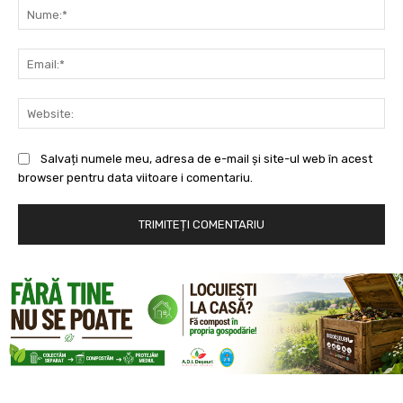
Nu
Ema
Web
Salvați numele meu, adresa de e-mail și site-ul web în acest
browser pentru data viitoare i comentariu.