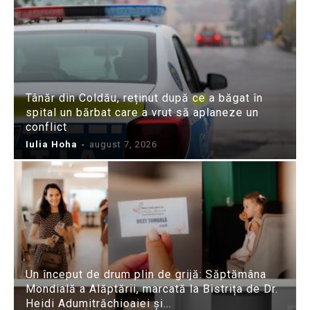
Tânăr din Coldău, reținut după ce a băgat în
spital un bărbat care a vrut să aplaneze un
conflict
Iulia Hoha
-
august 7, 2026
Un început de drum plin de grijă: Săptămâna
Mondială a Alăptării, marcată la Bistrița de Dr.
Heidi Adumitrăchioaiei și...