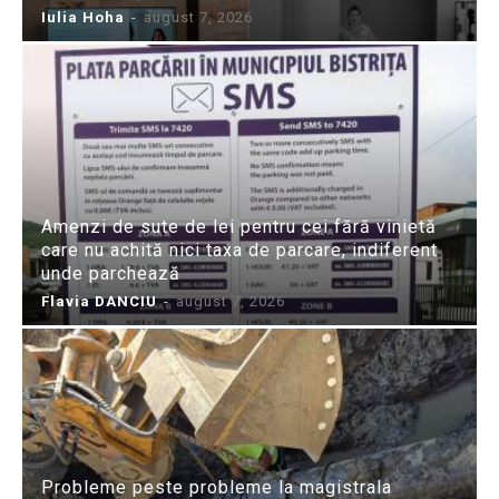
Iulia Hoha
-
august 7, 2026
Amenzi de sute de lei pentru cei fără vinietă
care nu achită nici taxa de parcare, indiferent
unde parchează
Flavia DANCIU
-
august 7, 2026
Probleme peste probleme la magistrala