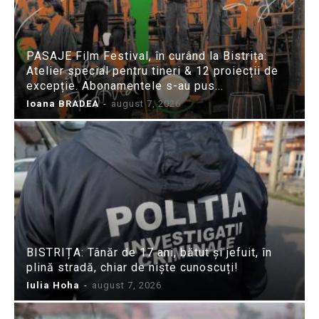
PASAJE Film Festival, în curând la Bistrița:
Atelier special pentru tineri & 12 proiecții de
excepție. Abonamentele s-au pus...
Ioana BRADEA
-
august 7, 2026
BISTRIȚA: Tânăr de 17 ani, bătut și jefuit, în
plină stradă, chiar de niște cunoscuți!
Iulia Hoha
-
august 7, 2026