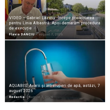
VIDEO – Gabriel Lazany: Începe proiectarea
pentru Linia Albastră. Apoi demarăm procedura
de execuție
Flavia DANCIU
-
august 7, 2026
AQUABIS: Avarii și întreruperi de apă, astăzi, 7
august 2026
Redactia
-
august 7, 2026