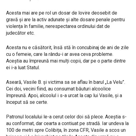
Acesta mai are pe rol un dosar de lovire deosebit de
gravă și are la activ adunate și alte dosare penale pentru
violența în familie, nerespectarea ordinului dat de
judecător etc.
Acesta nu e căsătorit, însă stă în concubinaj de ani de zile
cu o femeie, care la rându-i ar avea ceva probleme.
Aceștia au împreună mai mulți copii, dar pe o parte dintre
ei i-a luat Statul.
Aseară, Vasile B. și victima sa se aflau în barul „La Velu”.
Cei doi, vecini fiind, au consumat băuturi alcoolice
împreună. Apoi, alcoolul i s-a urcat la cap lui Vasile, și a
început să se certe.
Patronul localului le-a cerut celor doi să plece. Aceștia s-
au conformat, dar cearta a contiuat pe stradă. Iar undeva la
100 de metri spre Colibița, în zona CFR, Vasile a scos un