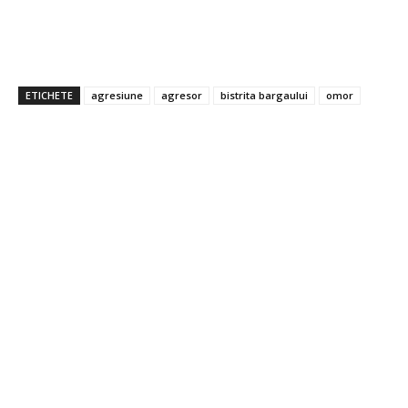
ETICHETE
agresiune
agresor
bistrita bargaului
omor