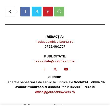
REDACȚIA:
redactia@bistriteanul.ro
0722.480.707
PUBLICITATE:
publicitate@bistriteanul.ro
JURIDIC:
Redacția beneficiază de serviciile juridice ale
Societatii civile de
avocati “Gaurean si Asociatii”
din Baroul Bucuresti
office@gaureanlawyers.ro