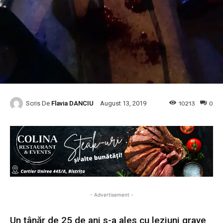
Scris De
Flavia DANCIU
10213
0
August 13, 2019
- Advertisement -
Un tânăr de 25 de ani s-a ales cu leziuni grave