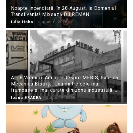
Noapte incendiară, în 28 August, la Domeniul
Transilvania! Mixează DJ REMAN!
Iulia Hoha
-
august 8, 2026
ALTE Vremuri. Amintiri despre MEBIS, Fabrica
Mecanica Bistrița: Una dintre cele mai
frumoase și mai curate din zona industrială:...
Ioana BRADEA
-
august 8, 2026