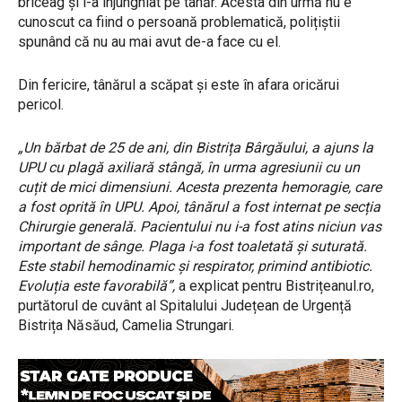
briceag și l-a înjunghiat pe tânăr. Acesta din urmă nu e
cunoscut ca fiind o persoană problematică, polițiștii
spunând că nu au mai avut de-a face cu el.
Din fericire, tânărul a scăpat și este în afara oricărui
pericol.
„Un bărbat de 25 de ani, din Bistrița Bârgăului, a ajuns la
UPU cu plagă axiliară stângă, în urma agresiunii cu un
cuțit de mici dimensiuni. Acesta prezenta hemoragie, care
a fost oprită în UPU. Apoi, tânărul a fost internat pe secția
Chirurgie generală. Pacientului nu i-a fost atins niciun vas
important de sânge. Plaga i-a fost toaletată și suturată.
Este stabil hemodinamic și respirator, primind antibiotic.
Evoluția este favorabilă”,
a explicat pentru Bistrițeanul.ro,
purtătorul de cuvânt al Spitalului Județean de Urgență
Bistrița Năsăud, Camelia Strungari.