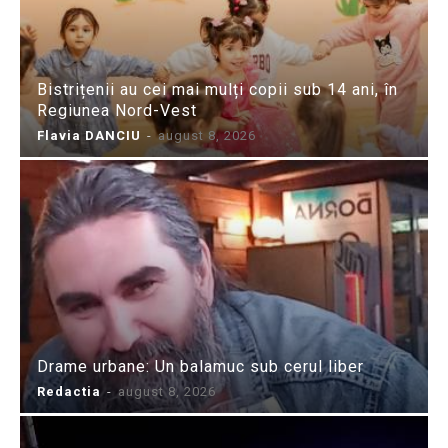
Bistrițenii au cei mai mulți copii sub 14 ani, în
Regiunea Nord-Vest
Flavia DANCIU
-
august 8, 2026
Drame urbane: Un balamuc sub cerul liber
Redactia
-
august 8, 2026