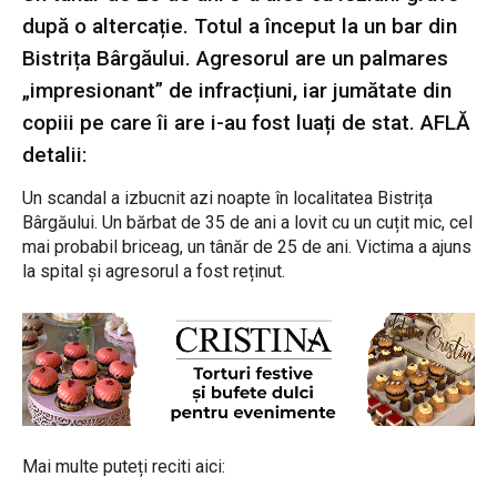
după o altercație. Totul a început la un bar din
Bistrița Bârgăului. Agresorul are un palmares
„impresionant” de infracțiuni, iar jumătate din
copiii pe care îi are i-au fost luați de stat. AFLĂ
detalii:
Un scandal a izbucnit azi noapte în localitatea Bistrița
Bârgăului. Un bărbat de 35 de ani a lovit cu un cuțit mic, cel
mai probabil briceag, un tânăr de 25 de ani. Victima a ajuns
la spital și agresorul a fost reținut.
Mai multe puteți reciti aici: