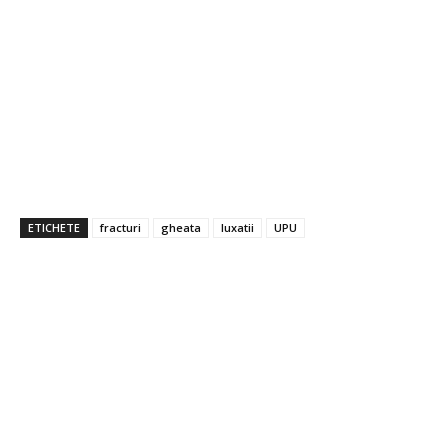
ETICHETE
fracturi
gheata
luxatii
UPU