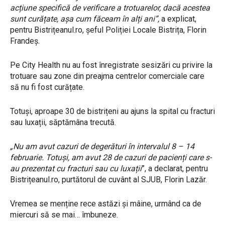
acțiune specifică de verificare a trotuarelor, dacă acestea
sunt curățate, așa cum făceam în alți ani”,
a explicat,
pentru Bistrițeanul.ro, șeful Poliției Locale Bistrița, Florin
Frandeș.
Pe City Health nu au fost înregistrate sesizări cu privire la
trotuare sau zone din preajma centrelor comerciale care
să nu fi fost curățate.
Totuși, aproape 30 de bistrițeni au ajuns la spital cu fracturi
sau luxații, săptămâna trecută.
„Nu am avut cazuri de degerături în intervalul 8 – 14
februarie. Totuși, am avut 28 de cazuri de pacienți care s-
au prezentat cu fracturi sau cu luxații
”, a declarat, pentru
Bistrițeanul.ro, purtătorul de cuvânt al SJUB, Florin Lazăr.
Vremea se menține rece astăzi și mâine, urmând ca de
miercuri să se mai… îmbuneze.