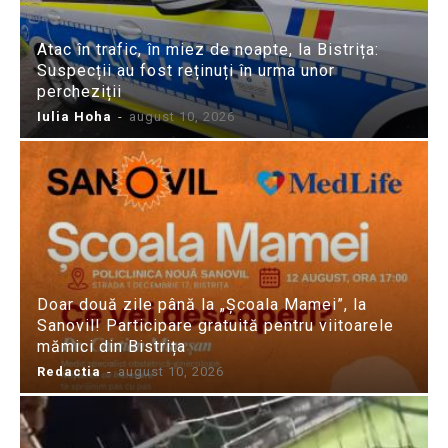
Atac în trafic, în miez de noapte, la Bistrița:
Suspecții au fost reținuți în urma unor
percheziții
Iulia Hoha
-
august 10, 2026
Doar două zile până la „Școala Mamei”, la
Sanovil! Participare gratuită pentru viitoarele
mămici din Bistrița
Redactia
-
august 10, 2026