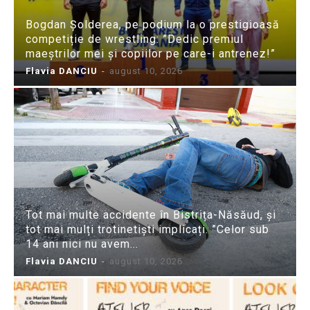
Bogdan Șolderea, pe podium la o prestigioasă
competiție de wrestling: ”Dedic premiul
maeștrilor mei și copiilor pe care-i antrenez!”
Flavia DANCIU
-
august 10, 2026
Tot mai multe accidente în Bistrița-Năsăud, și
tot mai mulți trotinetiști implicați. ”Celor sub
14 ani nici nu avem...
Flavia DANCIU
-
august 10, 2026