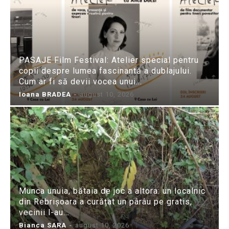
PASAJE Film Festival: Atelier special pentru
copii despre lumea fascinantă a dublajului.
Cum ar fi să devii vocea unui...
Ioana BRADEA
-
august 10, 2026
Munca unuia, bătaia de joc a altora: un localnic
din Rebrișoara a curățat un pârâu pe gratis,
vecinii l-au...
Bianca SARA
-
august 10, 2026