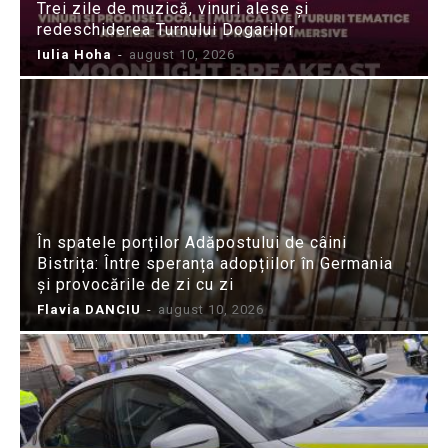
Trei zile de muzică, vinuri alese și
redeschiderea Turnului Dogarilor
Iulia Hoha
-
august 10, 2026
În spatele porților Adăpostului de câini
Bistrița: Între speranța adopțiilor în Germania
și provocările de zi cu zi
Flavia DANCIU
-
august 10, 2026