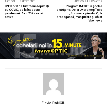
ARTICOLUL PRECEDENT
ARTICOLUL URMĂTOR
BN: 8.500 de bistrițeni depistați
Program INEDIT în școlile
cu COVID, de la începutul
bistrițene: De la „Moromeții” și o
pandemiei. Azi- 252 cazuri
„Scrisoare pierdută”, la
active
propagandă, manipulare și chiar
fake news
Flavia DANCIU