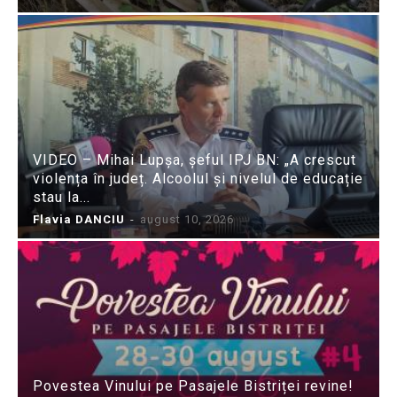
VIDEO – Mihai Lupșa, șeful IPJ BN: „A crescut
violența în județ. Alcoolul și nivelul de educație
stau la...
Flavia DANCIU
-
august 10, 2026
Povestea Vinului pe Pasajele Bistriței revine!