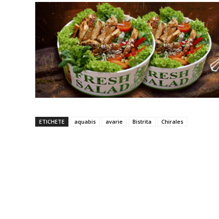
ETICHETE
aquabis
avarie
Bistrita
Chirales