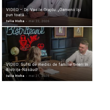
VIDEO – Dr. Vasile Grajdu: „Oamenii își
pun toată...
Iulia Hoha
-
mai 22, 2026
VIDEO: Suflu de medici de familie tineri în
Bistrița-Năsăud!...
Iulia Hoha
-
mai 21, 2026