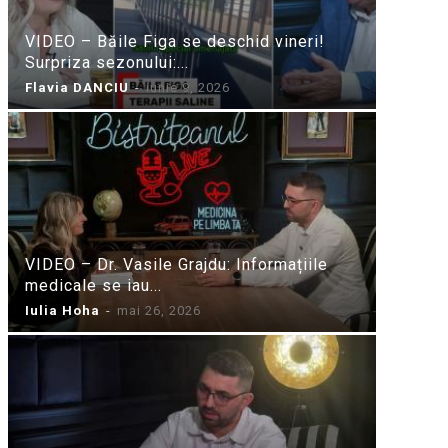
VIDEO – Băile Figa se deschid vineri!
Surpriza sezonului:...
Flavia DANCIU
-
iunie 9, 2026
VIDEO – Dr. Vasile Grajdu: Informațiile
medicale se iau...
Iulia Hoha
-
mai 26, 2026