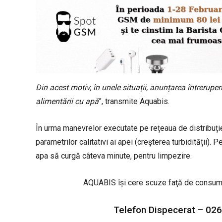
Din acest motiv, în unele situații, anunțarea întreruper
alimentării cu apă
”, transmite Aquabis.
În urma manevrelor executate pe rețeaua de distribuție 
parametrilor calitativi ai apei (creșterea turbidității)
apa să curgă câteva minute, pentru limpezire.
AQUABIS îşi cere scuze faţă de consumato
Telefon Dispecerat – 026