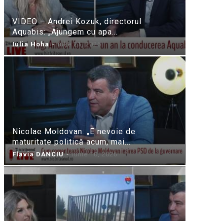
VIDEO – Andrei Kozuk, directorul
Aquabis: „Ajungem cu apa...
Iulia Hoha
-
iulie 21, 2026
Nicolae Moldovan: „E nevoie de
maturitate politică acum, mai...
Flavia DANCIU
-
iunie 10, 2026