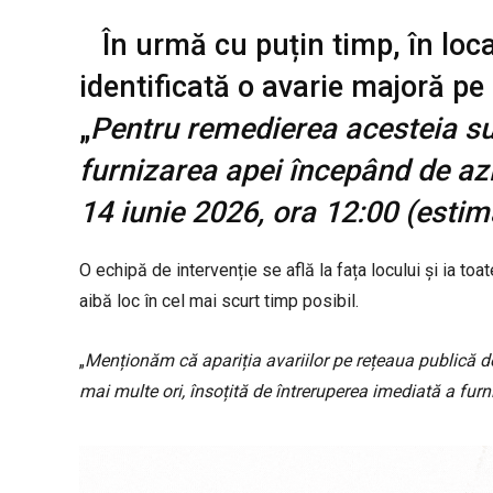
În urmă cu puțin timp, în loca
identificată o avarie majoră 
„
Pentru remedierea acesteia su
furnizarea apei începând de azi
14 iunie 2026, ora 12:00 (estim
O echipă de intervenție se află la fața locului și ia to
aibă loc în cel mai scurt timp posibil.
„
Menționăm că apariția avariilor pe rețeaua publică de
mai multe ori, însoțită de întreruperea imediată a furni