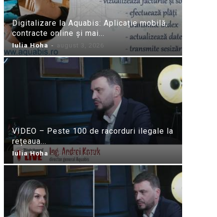
Digitalizare la Aquabis: Aplicație mobilă,
contracte online și mai...
Iulia Hoha
-
august 3, 2026
VIDEO – Peste 100 de racorduri ilegale la
rețeaua...
Iulia Hoha
-
iulie 31, 2026