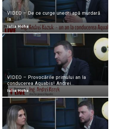
VIDEO – De ce curge uneori apă murdară
la...
Iulia Hoha
-
iulie 24, 2026
VIDEO – Provocările primului an la
conducerea Aquabis! Andrei...
Iulia Hoha
-
iulie 21, 2026