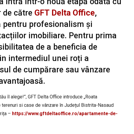
ța intră într-o nouă etapă odată cu
r de către
GFT Delta Office
,
 pentru profesionalism și
acțiilor imobiliare. Pentru prima
ibilitatea de a beneficia de
rin intermediul unei roți a
esul de cumpărare sau vânzare
 avantajoasă.
u îl alege!”, GFT Delta Office introduce „Roata
e terenuri si case de vânzare în Județul Bistrita-Nasaud
rița –
https://www.gftdeltaoffice.ro/apartamente-de-