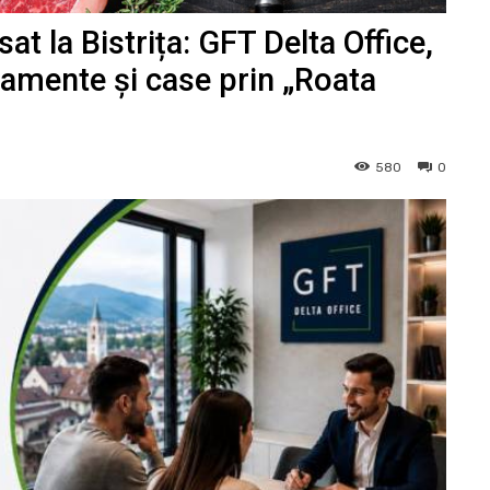
t la Bistrița: GFT Delta Office,
tamente și case prin „Roata
580
0