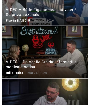
VIDEO – Băile Figa se deschid vineri!
Surpriza sezonului:...
Flavia DANCIU
-
iunie 9, 2026
VIDEO – Dr. Vasile Grajdu: Informațiile
medicale se iau...
Iulia Hoha
-
mai 26, 2026