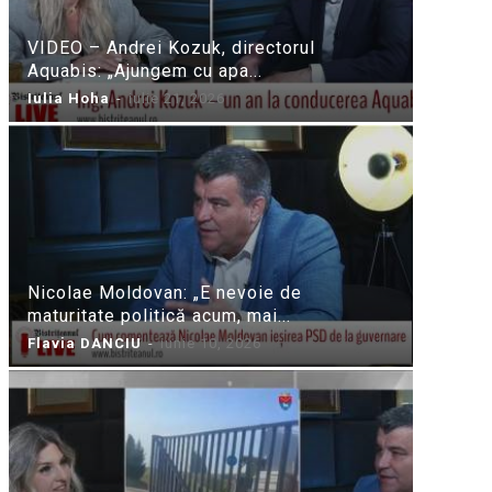
VIDEO – Andrei Kozuk, directorul
Aquabis: „Ajungem cu apa...
Iulia Hoha
-
iulie 21, 2026
Nicolae Moldovan: „E nevoie de
maturitate politică acum, mai...
Flavia DANCIU
-
iunie 10, 2026