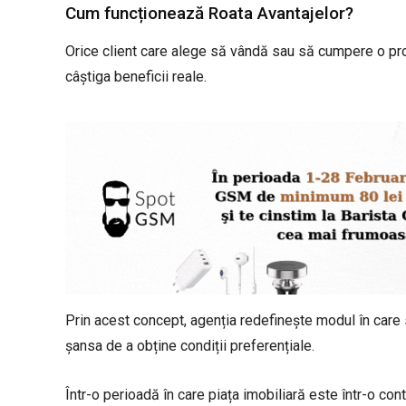
Cum funcționează Roata Avantajelor?
Orice client care alege să vândă sau să cumpere o prop
câștiga beneficii reale.
Prin acest concept, agenția redefinește modul în care su
șansa de a obține condiții preferențiale.
Într-o perioadă în care piața imobiliară este într-o c