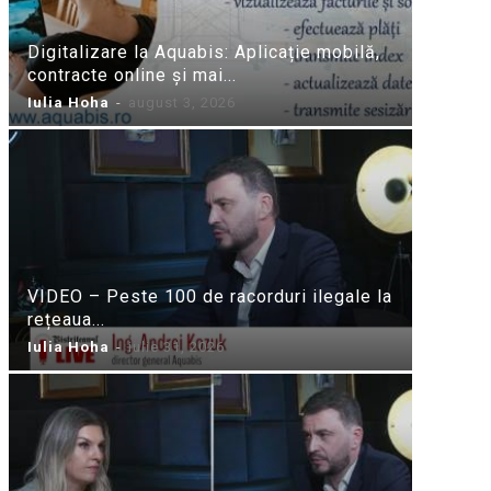
Digitalizare la Aquabis: Aplicație mobilă,
contracte online și mai...
Iulia Hoha
-
august 3, 2026
VIDEO – Peste 100 de racorduri ilegale la
rețeaua...
Iulia Hoha
-
iulie 31, 2026