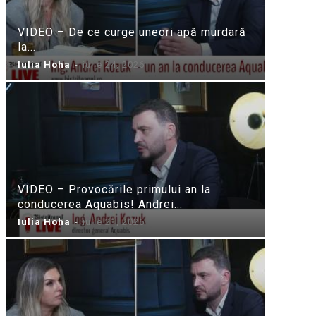
VIDEO – De ce curge uneori apă murdară
la...
Iulia Hoha
-
iulie 24, 2026
VIDEO – Provocările primului an la
conducerea Aquabis! Andrei...
Iulia Hoha
-
iulie 21, 2026