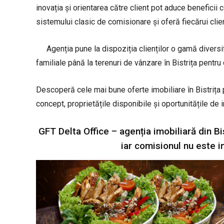
inovația și orientarea către client pot aduce beneficii
sistemului clasic de comisionare și oferă fiecărui clie
Agenția pune la dispoziția clienților o gamă divers
familiale până la terenuri de vânzare în Bistrița pentru
Descoperă cele mai bune oferte imobiliare în Bistrița
concept, proprietățile disponibile și oportunitățile de in
GFT Delta Office – agenția imobiliară din Bi
iar comisionul nu este i