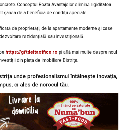
 concrete. Conceptul Roata Avantajelor elimină rigiditatea
nt șansa de a beneficia de condiții speciale.
ificată de proprietăți, de la apartamente moderne și case
 dezvoltare rezidențială sau investițională.
 pe
https://gftdeltaoffice.ro
și află mai multe despre noul
vestiții din piața de imobiliare Bistrița.
strița unde profesionalismul întâlnește inovația,
mpus, ci ales de norocul tău.