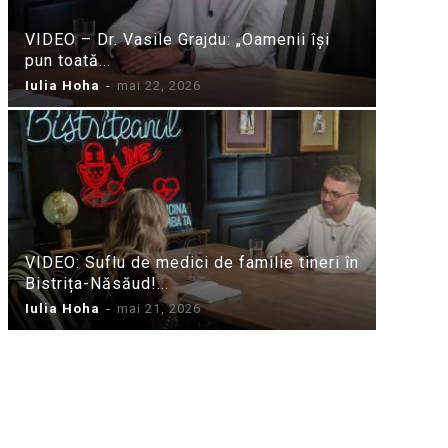
VIDEO – Dr. Vasile Grajdu: „Oamenii își
pun toată...
Iulia Hoha
-
mai 22, 2026
VIDEO: Suflu de medici de familie tineri în
Bistrița-Năsăud!...
Iulia Hoha
-
mai 21, 2026