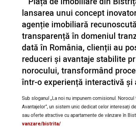
Piața de imobiliare din Bistri
lansarea unui concept inovato
agenție imobiliară recunoscută
transparență în domeniul tranz
dată în România, clienții au pos
reduceri și avantaje stabilite p
norocului, transformând proc
într-o experiență interactivă și
Sub sloganul „La noi nu impunem comisionul. Norocul tă
Avantajelor”, un sistem unic dedicat celor interesați d
sau oferte atractive cu apartamente de vânzare în Bist
vanzare/bistrita/