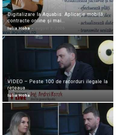
Digitalizare la Aquabis: Aplicație mobilă,
contracte online și mai...
Iulia Hoha
-
august 3, 2026
VIDEO – Peste 100 de racorduri ilegale la
rețeaua...
Iulia Hoha
-
iulie 31, 2026