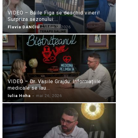
VIDEO – Băile Figa se deschid vineri!
Surpriza sezonului:...
Flavia DANCIU
-
iunie 9, 2026
VIDEO – Dr. Vasile Grajdu: Informațiile
medicale se iau...
Iulia Hoha
-
mai 26, 2026