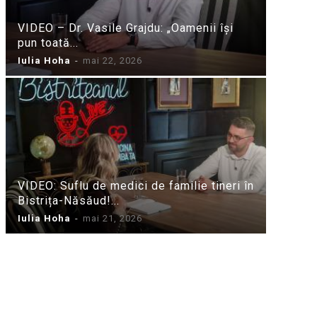
VIDEO – Dr. Vasile Grajdu: „Oamenii își
pun toată...
Iulia Hoha
-
mai 22, 2026
VIDEO: Suflu de medici de familie tineri în
Bistrița-Năsăud!...
Iulia Hoha
-
mai 21, 2026