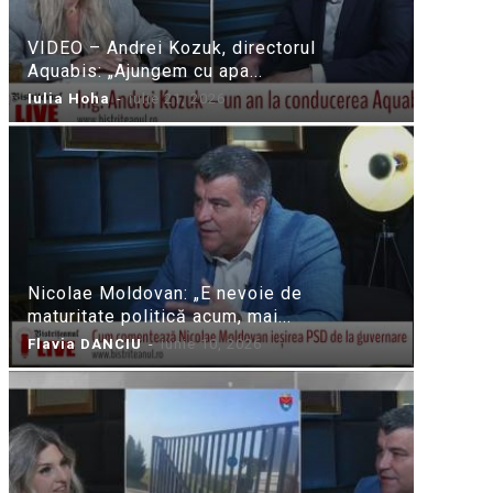
VIDEO – Andrei Kozuk, directorul
Aquabis: „Ajungem cu apa...
Iulia Hoha
-
iulie 21, 2026
Nicolae Moldovan: „E nevoie de
maturitate politică acum, mai...
Flavia DANCIU
-
iunie 10, 2026