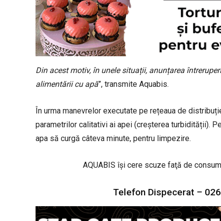
Din acest motiv, în unele situații, anunțarea întreruper
alimentării cu apă
”, transmite Aquabis.
În urma manevrelor executate pe rețeaua de distribuție 
parametrilor calitativi ai apei (creșterea turbidității)
apa să curgă câteva minute, pentru limpezire.
AQUABIS îşi cere scuze faţă de consumato
Telefon Dispecerat – 026