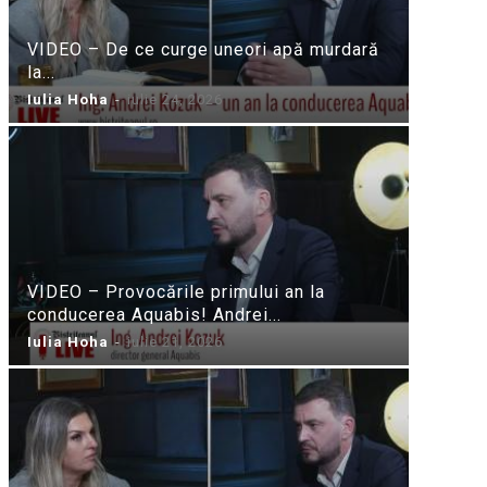
VIDEO – De ce curge uneori apă murdară
la...
Iulia Hoha
-
iulie 24, 2026
VIDEO – Provocările primului an la
conducerea Aquabis! Andrei...
Iulia Hoha
-
iulie 21, 2026