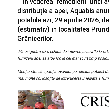
În vederea
remedierii unei a
distribuție a apei, Aquabis anu
potabile azi, 29 aprilie 2026, d
(estimativ) în localitatea Prun
Grănicerilor.
„
Vă asigurăm că o echipă de intervenție se află la fața
furnizării apei să aibă loc în cel mai scurt timp posibil
Menționăm că apariția avariilor pe rețeaua publică de 
mai multe ori, însoțită de întreruperea imediată a furni