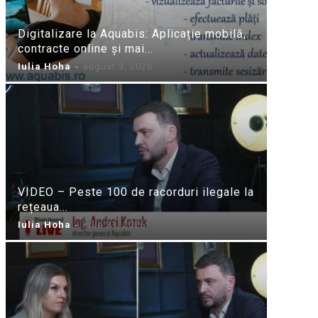
Digitalizare la Aquabis: Aplicație mobilă,
contracte online și mai...
Iulia Hoha
-
august 3, 2026
VIDEO – Peste 100 de racorduri ilegale la
rețeaua...
Iulia Hoha
-
iulie 31, 2026