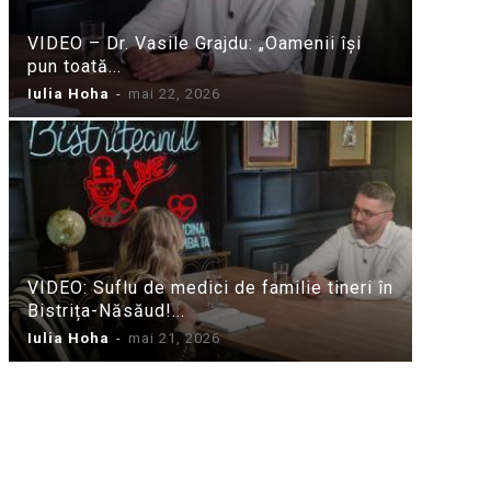
VIDEO – Dr. Vasile Grajdu: „Oamenii își
pun toată...
Iulia Hoha
-
mai 22, 2026
VIDEO: Suflu de medici de familie tineri în
Bistrița-Năsăud!...
Iulia Hoha
-
mai 21, 2026