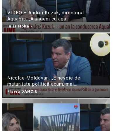
VIDEO – Andrei Kozuk, directorul
Aquabis: „Ajungem cu apa...
Iulia Hoha
-
iulie 21, 2026
Nicolae Moldovan: „E nevoie de
maturitate politică acum, mai...
Flavia DANCIU
-
iunie 10, 2026