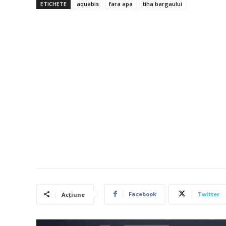
ETICHETE
aquabis
fara apa
tiha bargaului
Facebook
Twitter
Acțiune