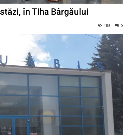
stăzi, în Tiha Bârgăului
455
0