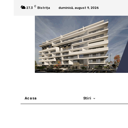
C
27.3
Bistrița
duminică, august 9, 2026
Acasa
Stiri