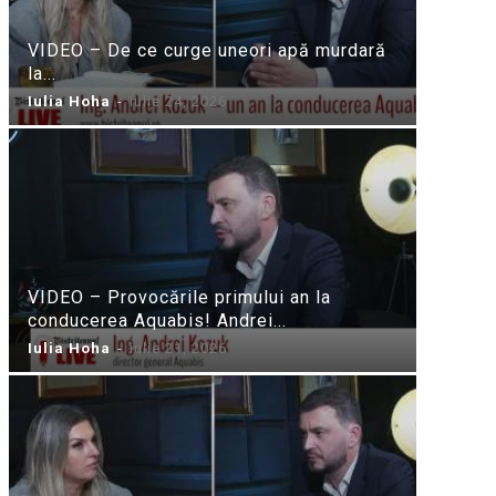
VIDEO – De ce curge uneori apă murdară
la...
Iulia Hoha
-
iulie 24, 2026
VIDEO – Provocările primului an la
conducerea Aquabis! Andrei...
Iulia Hoha
-
iulie 21, 2026