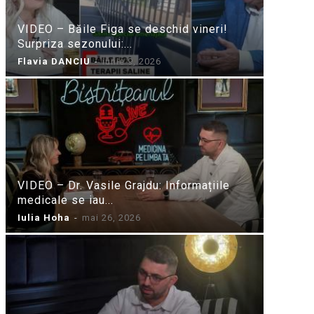
VIDEO – Băile Figa se deschid vineri!
Surpriza sezonului:...
Flavia DANCIU
-
iunie 9, 2026
VIDEO – Dr. Vasile Grajdu: Informațiile
medicale se iau...
Iulia Hoha
-
mai 26, 2026