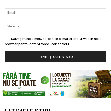
Ema
Web
Salvați numele meu, adresa de e-mail și site-ul web în acest
browser pentru data viitoare i comentariu.
ULTIMELE ȘTIRI