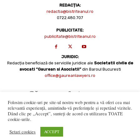
REDACȚIA:
redactia@bistriteanul.ro
0722.480.707
PUBLICITATE:
publicitate@bistriteanul.ro
JURIDIC:
Redacția beneficiază de serviciile juridice ale
Societatii civile de
avocati “Gaurean si Asociatii”
din Baroul Bucuresti
office@gaureanlawyers.ro
Folosim cookie-uri pe site-ul nostru web pentru a vă oferi cea mai
relevantă experiență, amintindu-vă preferințele și repetând vizitele.
Dând clic pe „Accept”, sunteți de acord cu utilizarea TOATE
cookie-urile.
Reproducerea totală sau parțială a materialelor este permisă
numai cu acordul expres al Bistriteanul.Ro. © Copyright 2008 -
Setari cookies
ACCEPT
2021 Bistrițeanul.ro
Made with ♥ by
201.ro