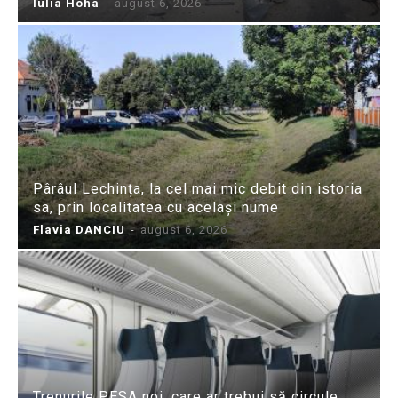
Iulia Hoha
-
august 6, 2026
Pârâul Lechința, la cel mai mic debit din istoria
sa, prin localitatea cu același nume
Flavia DANCIU
-
august 6, 2026
Trenurile PESA noi, care ar trebui să circule