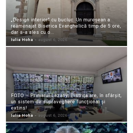
„Design interior” cu bucluc: Un mureșean a
reamenajat Biserica Evanghelică timp de 5 ore,
dar s-a ales cu o...
Iulia Hoha
-
august 6, 2026
FOTO – Primarul Lazany: Bistrița are, în sfârșit,
un sistem de supraveghere funcțional și
extins!
Iulia Hoha
-
august 6, 2026