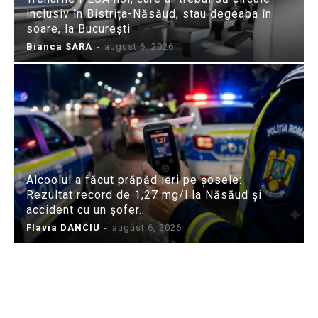
inclusiv în Bistrița-Năsăud, stau degeaba în
soare, la București
Bianca SARA
-
august 6, 2026
Alcoolul a făcut prăpăd ieri pe șosele:
Rezultat record de 1,27 mg/l la Năsăud și
accident cu un șofer...
Flavia DANCIU
-
august 6, 2026