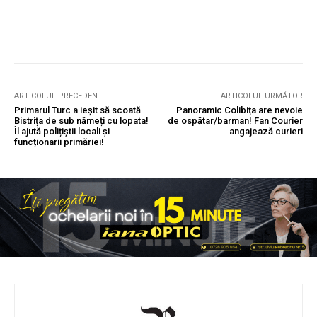
ARTICOLUL PRECEDENT
ARTICOLUL URMĂTOR
Primarul Turc a ieșit să scoată
Panoramic Colibița are nevoie
Bistrița de sub nămeți cu lopata!
de ospătar/barman! Fan Courier
Îl ajută polițiștii locali și
angajează curieri
funcționarii primăriei!