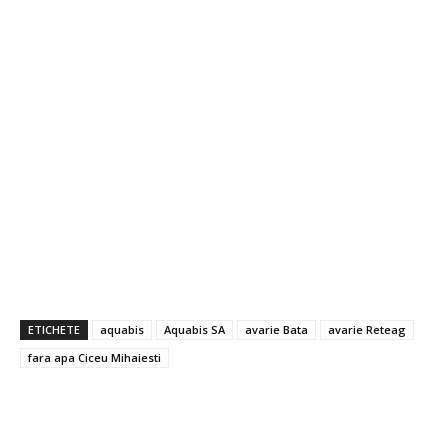
ETICHETE
aquabis
Aquabis SA
avarie Bata
avarie Reteag
fara apa Ciceu Mihaiesti