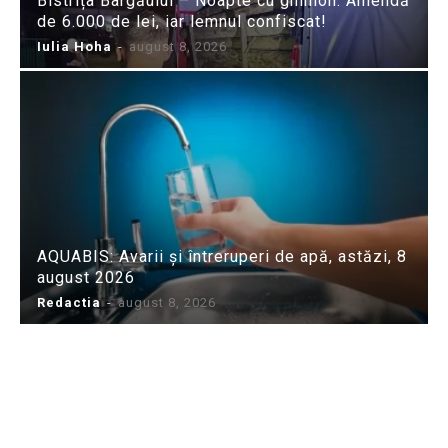
Bistrița Bârgăului – Noapte cu ghinion: Amendă
de 6.000 de lei, iar lemnul confiscat!
Iulia Hoha
-
august 8, 2026
AQUABIS: Avarii și întreruperi de apă, astăzi, 8
august 2026
Redactia
-
august 8, 2026