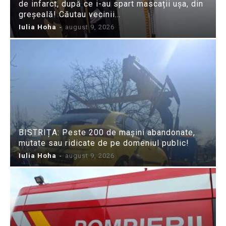
de infarct, după ce i-au spart mascații ușa, din
greșeală! Căutau vecinii…
Iulia Hoha
-
august 9, 2026
BISTRIȚA: Peste 200 de mașini abandonate,
mutate sau ridicate de pe domeniul public!
Iulia Hoha
-
august 9, 2026