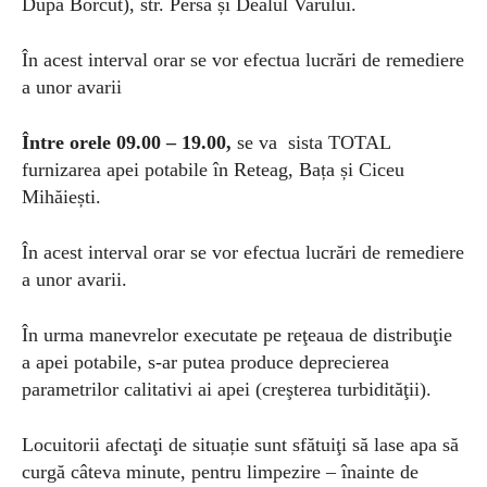
După Borcut), str. Persa și Dealul Varului.
În acest interval orar se vor efectua lucrări de remediere
a unor avarii
Între orele 09.00 – 19.00,
se va sista TOTAL
furnizarea apei potabile în Reteag, Bața și Ciceu
Mihăiești.
În acest interval orar se vor efectua lucrări de remediere
a unor avarii.
În urma manevrelor executate pe reţeaua de distribuţie
a apei potabile, s-ar putea produce deprecierea
parametrilor calitativi ai apei (creşterea turbidităţii).
Locuitorii afectaţi de situație sunt sfătuiţi să lase apa să
curgă câteva minute, pentru limpezire – înainte de