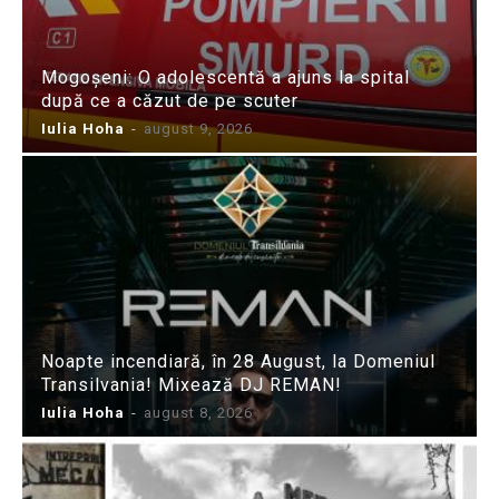
Mogoșeni: O adolescentă a ajuns la spital
după ce a căzut de pe scuter
Iulia Hoha
-
august 9, 2026
Noapte incendiară, în 28 August, la Domeniul
Transilvania! Mixează DJ REMAN!
Iulia Hoha
-
august 8, 2026