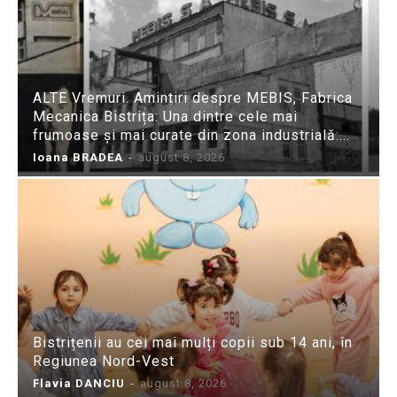
ALTE Vremuri. Amintiri despre MEBIS, Fabrica
Mecanica Bistrița: Una dintre cele mai
frumoase și mai curate din zona industrială:...
Ioana BRADEA
-
august 8, 2026
Bistrițenii au cei mai mulți copii sub 14 ani, în
Regiunea Nord-Vest
Flavia DANCIU
-
august 8, 2026