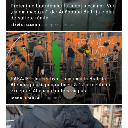
Pretențiile bistrițenilor la adopția câinilor: Vor
„ca din magazin”, dar Adăpostul Bistrița e plin
de suflete rănite
Flavia DANCIU
-
august 7, 2026
PASAJE Film Festival, în curând la Bistrița:
Atelier special pentru tineri & 12 proiecții de
excepție. Abonamentele s-au pus...
Ioana BRADEA
-
august 7, 2026