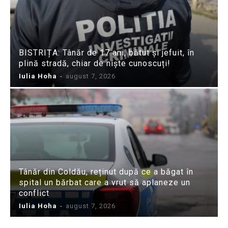
BISTRIȚA: Tânăr de 17 ani, bătut și jefuit, în
plină stradă, chiar de niște cunoscuți!
Iulia Hoha
-
august 7, 2026
Tânăr din Coldău, reținut după ce a băgat în
spital un bărbat care a vrut să aplaneze un
conflict
Iulia Hoha
-
august 7, 2026