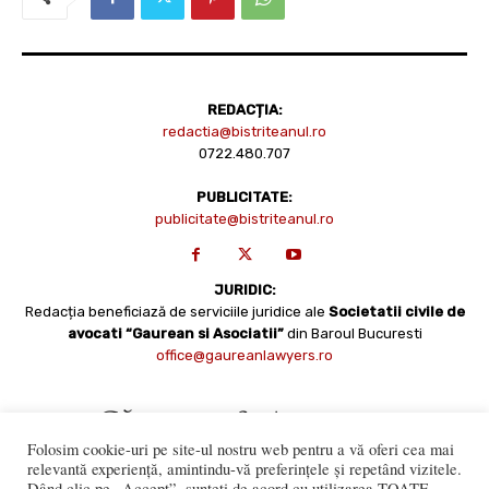
REDACȚIA:
redactia@bistriteanul.ro
0722.480.707
PUBLICITATE:
publicitate@bistriteanul.ro
JURIDIC:
Redacția beneficiază de serviciile juridice ale
Societatii civile de
avocati “Gaurean si Asociatii”
din Baroul Bucuresti
office@gaureanlawyers.ro
Folosim cookie-uri pe site-ul nostru web pentru a vă oferi cea mai
relevantă experiență, amintindu-vă preferințele și repetând vizitele.
Dând clic pe „Accept”, sunteți de acord cu utilizarea TOATE