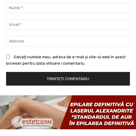
Nu
Ema
Web
Salvați numele meu, adresa de e-mail și site-ul web în acest
browser pentru data viitoare i comentariu.