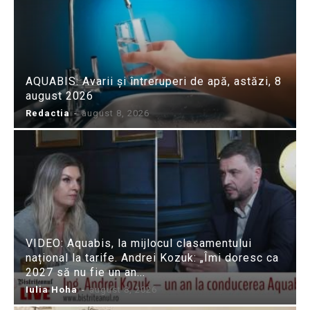
AQUABIS: Avarii și întreruperi de apă, astăzi, 8
august 2026
Redactia
-
august 8, 2026
VIDEO: Aquabis, la mijlocul clasamentului
național la tarife. Andrei Kozuk: „Îmi doresc ca
2027 să nu fie un an...
Iulia Hoha
-
august 8, 2026