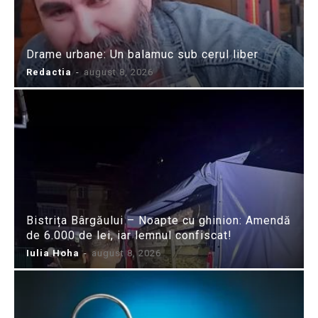
Drame urbane: Un balamuc sub cerul liber
Redactia
-
august 8, 2026
Bistrița Bârgăului – Noapte cu ghinion: Amendă
de 6.000 de lei, iar lemnul confiscat!
Iulia Hoha
-
august 8, 2026