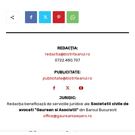
REDACȚIA:
redactia@bistriteanul.ro
0722.480.707
PUBLICITATE:
publicitate@bistriteanul.ro
JURIDIC:
Redacția beneficiază de serviciile juridice ale
Societatii civile de
avocati “Gaurean si Asociatii”
din Baroul Bucuresti
office@gaureanlawyers.ro