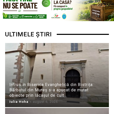
ULTIMELE ȘTIRI
Intrus în Biserica Evanghelică din Bistrița:
Bărbatul din Mureș s-a apucat de mutat
obiecte prin lăcașul de cult
Iulia Hoha
-
august 6, 2026