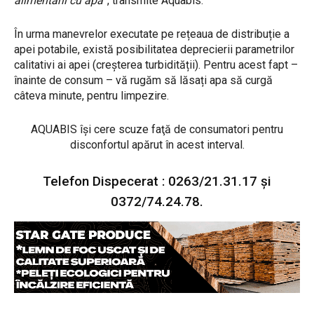
alimentării cu apă
”, transmite Aquabis.
În urma manevrelor executate pe rețeaua de distribuție a
apei potabile, există posibilitatea deprecierii parametrilor
calitativi ai apei (creșterea turbidității). Pentru acest fapt –
înainte de consum – vă rugăm să lăsați apa să curgă
câteva minute, pentru limpezire.
AQUABIS îşi cere scuze faţă de consumatori pentru
disconfortul apărut în acest interval.
Telefon Dispecerat : 0263/21.31.17 şi
0372/74.24.78.