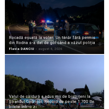
Rocadă eșuată la volan: Un tânăr fără permis
din Rodna s-a dat de gol când a văzut poliția
Flavia DANCIU
-
august 6, 2026
Valul de căldură a adus mii de bistrițeni la
Ștrandul Codrișor. Record de peste 1.700 de
bilete într-o zi