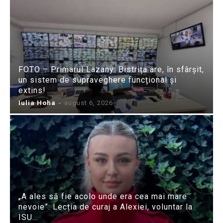
FOTO – Primarul Lazany: Bistrița are, în sfârșit,
un sistem de supraveghere funcțional și
extins!
Iulia Hoha
-
august 6, 2026
„A ales să fie acolo unde era cea mai mare
nevoie”: Lecția de curaj a Alexiei, voluntar la
ISU...