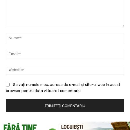
Comentariu:
Nu
Ema
Web
Salvați numele meu, adresa de e-mail și site-ul web în acest
browser pentru data viitoare i comentariu.