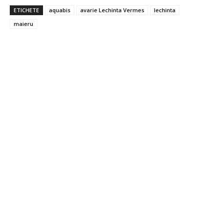
ETICHETE
aquabis
avarie Lechinta Vermes
lechinta
maieru