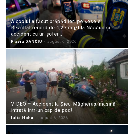
Alcoolul a făcut prăpăd ieri pe șosele:
Rezultat record de 1,27 mg/l la Năsăud și
accident cu un șofer...
Flavia DANCIU
-
august 6, 2026
VIDEO – Accident la Șieu-Măgheruș: mașină
intrată într-un cap de pod!
Iulia Hoha
-
august 6, 2026