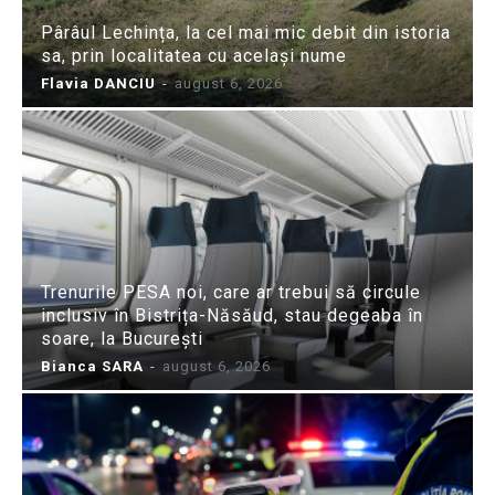
Pârâul Lechința, la cel mai mic debit din istoria
sa, prin localitatea cu același nume
Flavia DANCIU
-
august 6, 2026
Trenurile PESA noi, care ar trebui să circule
inclusiv în Bistrița-Năsăud, stau degeaba în
soare, la București
Bianca SARA
-
august 6, 2026