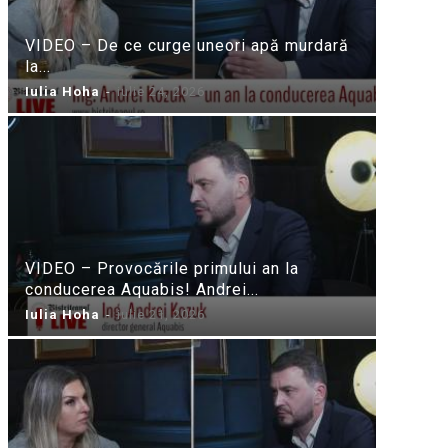
VIDEO – De ce curge uneori apă murdară
la...
Iulia Hoha
-
iulie 24, 2026
VIDEO – Provocările primului an la
conducerea Aquabis! Andrei...
Iulia Hoha
-
iulie 21, 2026