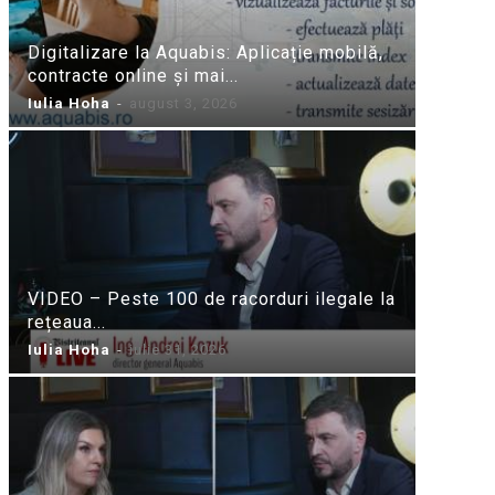
Digitalizare la Aquabis: Aplicație mobilă,
contracte online și mai...
Iulia Hoha
-
august 3, 2026
VIDEO – Peste 100 de racorduri ilegale la
rețeaua...
Iulia Hoha
-
iulie 31, 2026