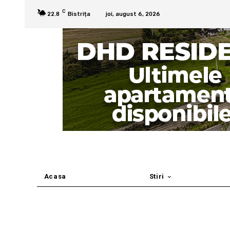
C
22.8
Bistrița
joi, august 6, 2026
Acasa
Stiri