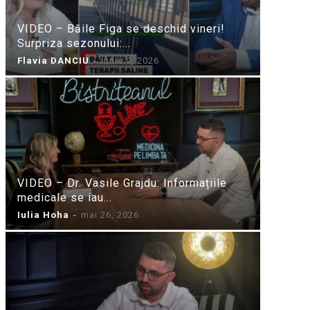
VIDEO – Băile Figa se deschid vineri!
Surpriza sezonului:...
Flavia DANCIU
-
iunie 9, 2026
VIDEO – Dr. Vasile Grajdu: Informațiile
medicale se iau...
Iulia Hoha
-
mai 26, 2026