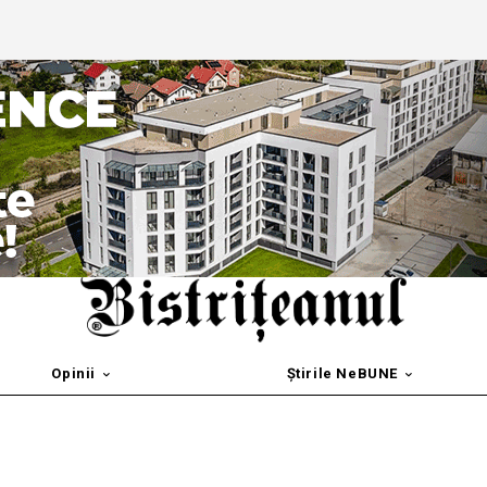
Opinii
Știrile NeBUNE