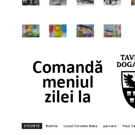
ETICHETE
Bistrita
Liceul Corneliu Baba
parcare
Paul Ta