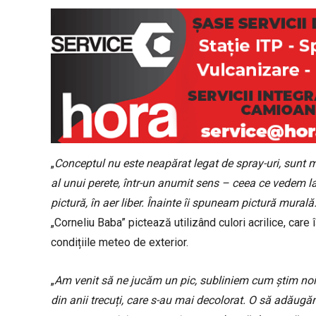
„
Conceptul nu este neapărat legat de spray-uri, sunt m
al unui perete, într-un anumit sens – ceea ce vedem la
pictură, în aer liber. Înainte îi spuneam pictură mural
„Corneliu Baba” pictează utilizând culori acrilice, care 
condițiile meteo de exterior.
„
Am venit să ne jucăm un pic, subliniem cum știm noi 
din anii trecuți, care s-au mai decolorat. O să adăugăm