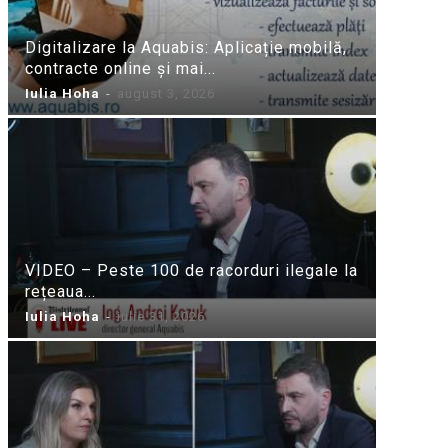
Digitalizare la Aquabis: Aplicație mobilă,
contracte online și mai...
Iulia Hoha
-
august 3, 2026
VIDEO – Peste 100 de racorduri ilegale la
rețeaua...
Iulia Hoha
-
iulie 31, 2026