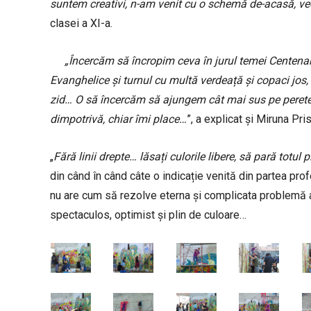
suntem creativi, n-am venit cu o schemă de-acasă, v
clasei a XI-a.
„Încercăm să încropim ceva în jurul temei Centenaru
Evanghelice și turnul cu multă verdeață și copaci jos
zid… O să încercăm să ajungem cât mai sus pe perete,
dimpotrivă, chiar îmi place…
”, a explicat și Miruna Pri
„
Fără linii drepte… lăsați culorile libere, să pară totul 
din când în când câte o indicație venită din partea pro
nu are cum să rezolve eterna și complicata problemă a 
spectaculos, optimist și plin de culoare…