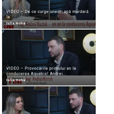
VIDEO – De ce curge uneori apă murdară
la...
Iulia Hoha
-
iulie 24, 2026
VIDEO – Provocările primului an la
conducerea Aquabis! Andrei...
Iulia Hoha
-
iulie 21, 2026