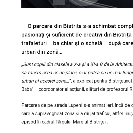
O parcare din Bistrița s-a schimbat complet 
pasionați și suficient de creativi din Bistri
trafaleturi – ba chiar și o schelă – după car
urban din zonă…
„
Sunt copiii din clasele a X-a și a XI-a B de la Arhitec
că facem ceea ce ne place, s-ar putea să ne mai lung
urban al acestei zone…
”, a explicat pentru Bistrițeanu
Baba” – coordonator al acțiunii, alături de profesorul 
Parcarea de pe strada Lupeni s-a animat ieri, încă de di
care a supravegheat zona și a dirijat traficul, altfel liniș
episod în cadrul Târgului Mare al Bistriței…