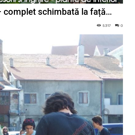
 – complet schimbată la față…
5317
0