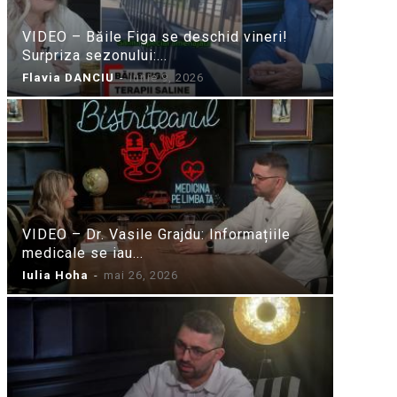
VIDEO – Băile Figa se deschid vineri!
Surpriza sezonului:...
Flavia DANCIU
-
iunie 9, 2026
VIDEO – Dr. Vasile Grajdu: Informațiile
medicale se iau...
Iulia Hoha
-
mai 26, 2026