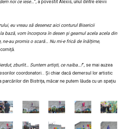
edem noi ce iese…
”, a povestit Alexis, unul dintre elevii
lui, eu vreau să desenez aici conturul Bisericii
, la bază, vom încorpora în desen și geamul acela acela din
 ne-au promis o scară… Nu mi-e frică de înălțime,
scorniță.
pierdut, zburlit… Suntem artiști, ce naiba…!
”, se mai auzea
fesorilor coordonatori… Și chiar dacă demersul lor artistic
parcărilor din Bistrița, măcar ne putem lăuda cu un spațiu