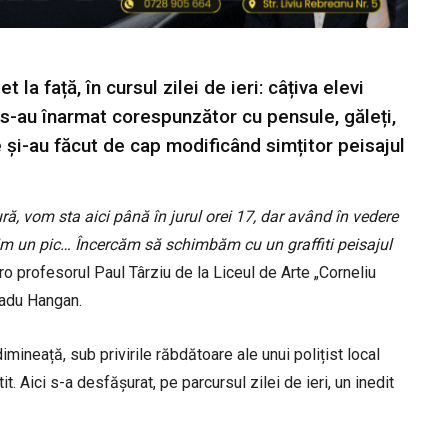
la față, în cursul zilei de ieri: câțiva elevi
ța s-au înarmat corespunzător cu pensule, găleți,
e și-au făcut de cap modificând simțitor peisajul
tură, vom sta aici până în jurul orei 17, dar având în vedere
im un pic… Încercăm să schimbăm cu un graffiti peisajul
l.ro profesorul Paul Târziu de la Liceul de Arte „Corneliu
Radu Hangan.
mineață, sub privirile răbdătoare ale unui polițist local
tit. Aici s-a desfășurat, pe parcursul zilei de ieri, un inedit