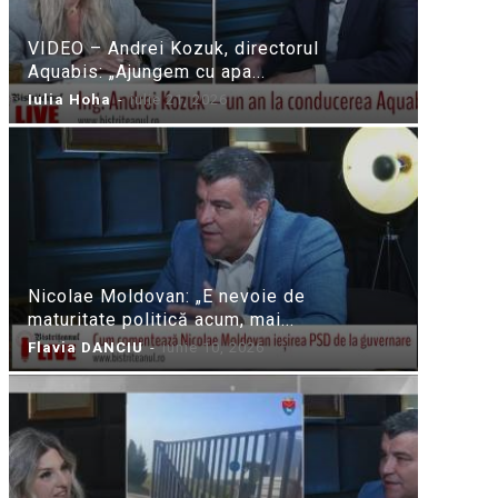
VIDEO – Andrei Kozuk, directorul
Aquabis: „Ajungem cu apa...
Iulia Hoha
-
iulie 21, 2026
Nicolae Moldovan: „E nevoie de
maturitate politică acum, mai...
Flavia DANCIU
-
iunie 10, 2026