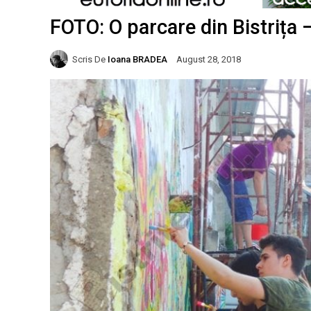
FOTO: O parcare din Bistrița
Scris De
Ioana BRADEA
August 28, 2018