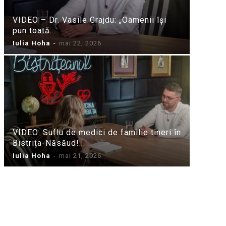
VIDEO – Dr. Vasile Grajdu: „Oamenii își
pun toată...
Iulia Hoha
-
mai 22, 2026
VIDEO: Suflu de medici de familie tineri în
Bistrița-Năsăud!...
Iulia Hoha
-
mai 21, 2026