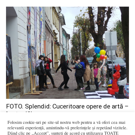
FOTO. Splendid: Cuceritoare opere de artă –
în stradă!
Folosim cookie-uri pe site-ul nostru web pentru a vă oferi cea mai
Ioana BRADEA
-
noiembrie 24, 2018
0
relevantă experiență, amintindu-vă preferințele și repetând vizitele.
Dând clic pe „Accept”, sunteți de acord cu utilizarea TOATE