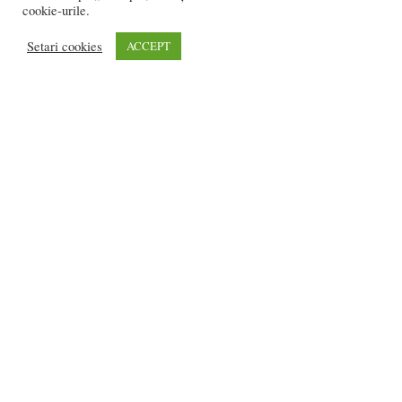
cookie-urile.
1
2
Setari cookies
ACCEPT
2.206 vizitatori online
REDACȚIA:
redactia@bistriteanul.ro
0722.480.707
PUBLICITATE:
publicitate@bistriteanul.ro
JURIDIC:
Redacția beneficiază de serviciile juridice ale
Societatii civile de
avocati “Gaurean si Asociatii”
din Baroul Bucuresti
office@gaureanlawyers.ro