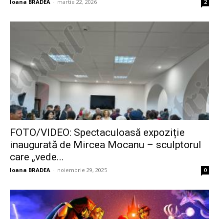
Ioana BRADEA
-
martie 22, 2026
2
FOTO/VIDEO: Spectaculoasă expoziție
inaugurată de Mircea Mocanu – sculptorul
care „vede...
Ioana BRADEA
-
noiembrie 29, 2025
0