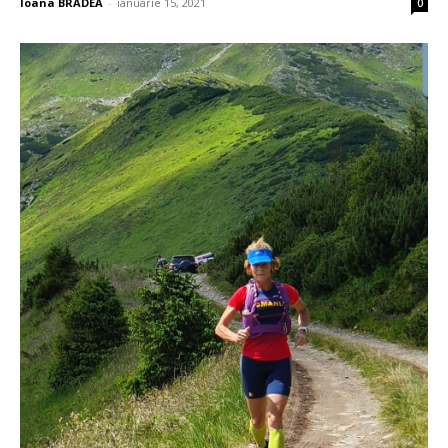
Ioana BRADEA
-
ianuarie 15, 2021
0