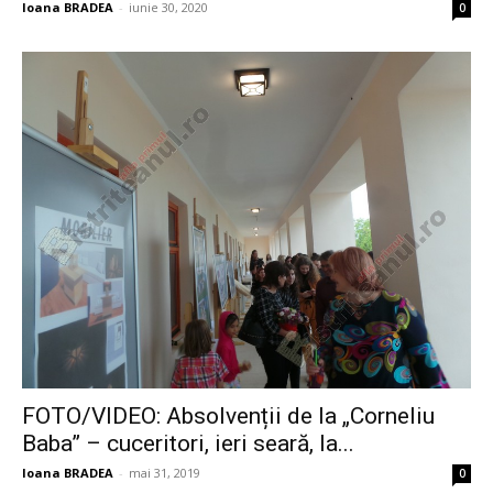
Ioana BRADEA
-
iunie 30, 2020
0
FOTO/VIDEO: Absolvenții de la „Corneliu
Baba” – cuceritori, ieri seară, la...
Ioana BRADEA
-
mai 31, 2019
0