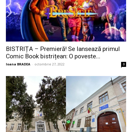
BISTRIȚA – Premieră! Se lansează primul
Comic Book bistrițean: O poveste...
Ioana BRADEA
-
octombrie 27, 2022
0