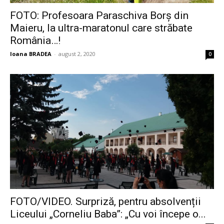
FOTO: Profesoara Paraschiva Borș din
Maieru, la ultra-maratonul care străbate
România…!
Ioana BRADEA
-
august 2, 2020
0
FOTO/VIDEO. Surpriză, pentru absolvenții
Liceului „Corneliu Baba”: „Cu voi începe o...