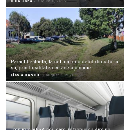
Iulia Hoha
-
august 6, 2026
Pârâul Lechința, la cel mai mic debit din istoria
sa, prin localitatea cu același nume
Flavia DANCIU
-
august 6, 2026
Trenurile PESA noi, care ar trebui să circule