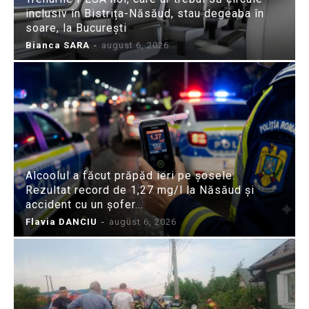
inclusiv în Bistrița-Năsăud, stau degeaba în
soare, la București
Bianca SARA
-
august 6, 2026
Alcoolul a făcut prăpăd ieri pe șosele:
Rezultat record de 1,27 mg/l la Năsăud și
accident cu un șofer...
Flavia DANCIU
-
august 6, 2026