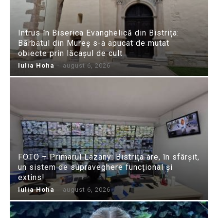
Intrus în Biserica Evanghelică din Bistrița:
Bărbatul din Mureș s-a apucat de mutat
obiecte prin lăcașul de cult
Iulia Hoha
-
august 6, 2026
FOTO – Primarul Lazany: Bistrița are, în sfârșit,
un sistem de supraveghere funcțional și
extins!
Iulia Hoha
-
august 6, 2026