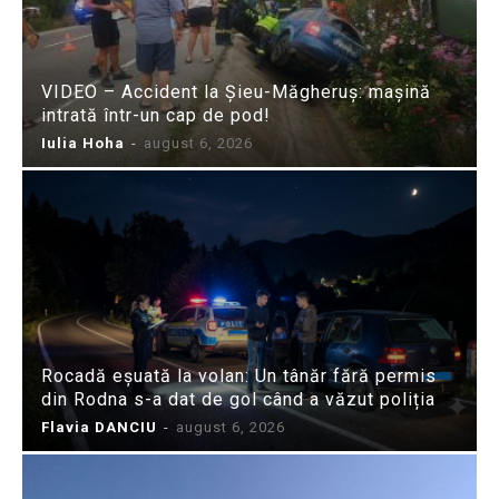
VIDEO – Accident la Șieu-Măgheruș: mașină
intrată într-un cap de pod!
Iulia Hoha
-
august 6, 2026
Rocadă eșuată la volan: Un tânăr fără permis
din Rodna s-a dat de gol când a văzut poliția
Flavia DANCIU
-
august 6, 2026