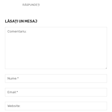
RĂSPUNDEȚI
LĂSAȚI UN MESAJ
Comentariu:
Nu
Ema
Web