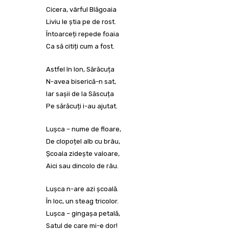
Cicera, vârful Blăgoaia
Liviu le știa pe de rost.
Întoarceți repede foaia
Ca să citiți cum a fost.
Astfel în Ion, Sărăcuța
N-avea biserică-n sat,
Iar sașii de la Săscuța
Pe sărăcuți i-au ajutat.
Lușca – nume de floare,
De clopoțel alb cu brâu,
Școala zidește valoare,
Aici sau dincolo de râu.
Lușca n-are azi școală.
În loc, un steag tricolor.
Lușca – gingașa petală,
Satul de care mi-e dor!