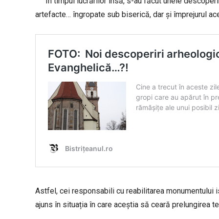
În timpul lucrărilor însă, s-au făcut unele descoperir
artefacte… îngropate sub biserică, dar și împrejurul ac
Astfel, cei responsabili cu reabilitarea monumentului ist
ajuns în situația în care aceștia să ceară prelungirea 