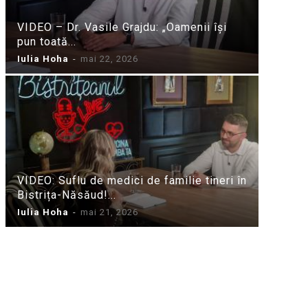
VIDEO – Dr. Vasile Grajdu: „Oamenii își
pun toată...
Iulia Hoha
-
mai 22, 2026
VIDEO: Suflu de medici de familie tineri în
Bistrița-Năsăud!...
Iulia Hoha
-
mai 21, 2026