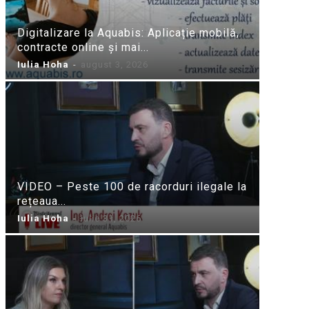
Digitalizare la Aquabis: Aplicație mobilă,
contracte online și mai...
Iulia Hoha
-
august 3, 2026
VIDEO – Peste 100 de racorduri ilegale la
rețeaua...
Iulia Hoha
-
iulie 31, 2026