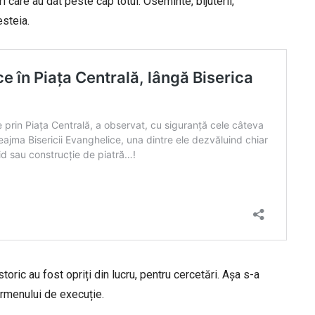
i care au dat peste cap totul. Oseminte, bijuterii,
esteia.
oric au fost opriți din lucru, pentru cercetări. Așa s-a
termenului de execuție.