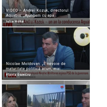
VIDEO – Andrei Kozuk, directorul
Aquabis: „Ajungem cu apa...
Iulia Hoha
-
iulie 21, 2026
Nicolae Moldovan: „E nevoie de
maturitate politică acum, mai...
Flavia DANCIU
-
iunie 10, 2026