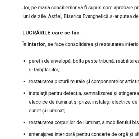
Joi, pe masa consilierilor va fi supus spre aprobare p
luni de zile. Astfel, Biserica Evanghelică s-ar putea d
LUCRĂRILE care se fac:
În interior
, se face consolidarea şi restaurarea interior
pereţii de anvelopă, bolta peste tribună, reabilitarea 
şi tâmplăriilor;
restaurarea picturii murale şi componentelor artistic
instalaţii pentru detecţia, semnalizarea şi stingerea 
electrice de iluminat şi prize, instalaţii electrice de
sunet şi iluminat;
restaurarea corpurilor de iluminat, a mobilierului bis
amenajarea interioară pentru concerte de orgă şi alte