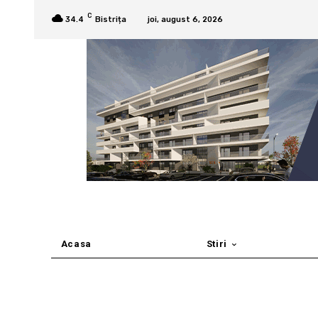
C
34.4
Bistrița
joi, august 6, 2026
Acasa
Stiri