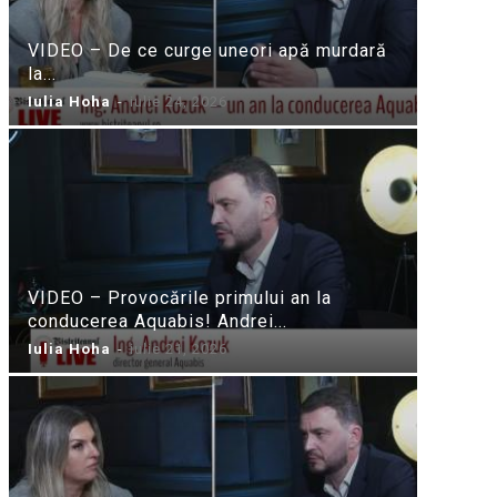
VIDEO – De ce curge uneori apă murdară
la...
Iulia Hoha
-
iulie 24, 2026
VIDEO – Provocările primului an la
conducerea Aquabis! Andrei...
Iulia Hoha
-
iulie 21, 2026