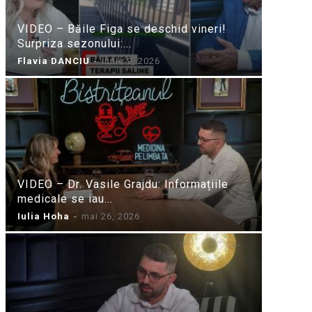
VIDEO – Băile Figa se deschid vineri!
Surpriza sezonului:...
Flavia DANCIU
-
iunie 9, 2026
VIDEO – Dr. Vasile Grajdu: Informațiile
medicale se iau...
Iulia Hoha
-
mai 26, 2026