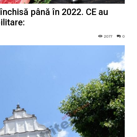
închisă până în 2022. CE au
litare:
2077
0