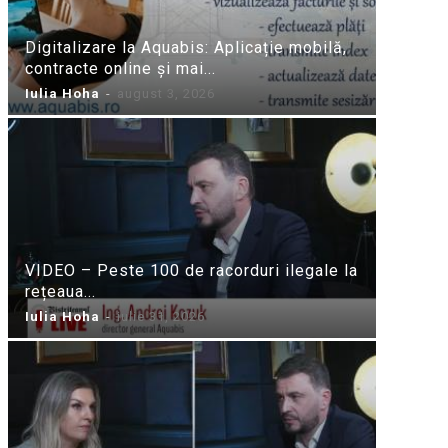
Digitalizare la Aquabis: Aplicație mobilă,
contracte online și mai...
Iulia Hoha
-
august 3, 2026
VIDEO – Peste 100 de racorduri ilegale la
rețeaua...
Iulia Hoha
-
iulie 31, 2026