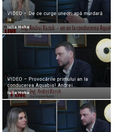
VIDEO – De ce curge uneori apă murdară
la...
Iulia Hoha
-
iulie 24, 2026
VIDEO – Provocările primului an la
conducerea Aquabis! Andrei...
Iulia Hoha
-
iulie 21, 2026