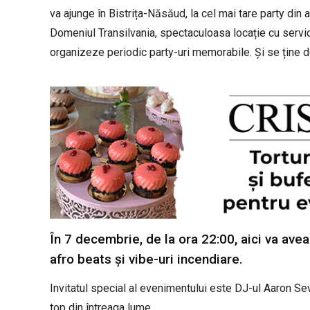
va ajunge în Bistrița-Năsăud, la cel mai tare party din 
Domeniul Transilvania, spectaculoasa locație cu servicii
organizeze periodic party-uri memorabile. Și se ține d
În 7 decembrie, de la ora 22:00, aici va avea 
afro beats și vibe-uri incendiare.
Invitatul special al evenimentului este DJ-ul Aaron Sevil
top din întreaga lume.