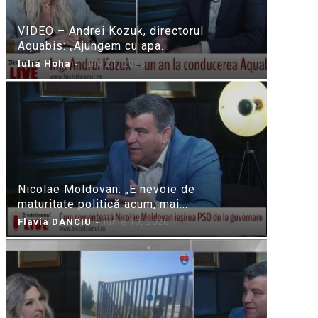
VIDEO – Andrei Kozuk, directorul
Aquabis: „Ajungem cu apa...
Iulia Hoha
-
iulie 21, 2026
Nicolae Moldovan: „E nevoie de
maturitate politică acum, mai...
Flavia DANCIU
-
iunie 10, 2026