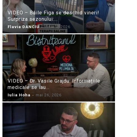
VIDEO – Băile Figa se deschid vineri!
Surpriza sezonului:...
Flavia DANCIU
-
iunie 9, 2026
VIDEO – Dr. Vasile Grajdu: Informațiile
medicale se iau...
Iulia Hoha
-
mai 26, 2026