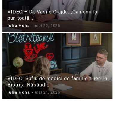
VIDEO – Dr. Vasile Grajdu: „Oamenii își
pun toată...
Iulia Hoha
-
mai 22, 2026
VIDEO: Suflu de medici de familie tineri în
Bistrița-Năsăud!...
Iulia Hoha
-
mai 21, 2026