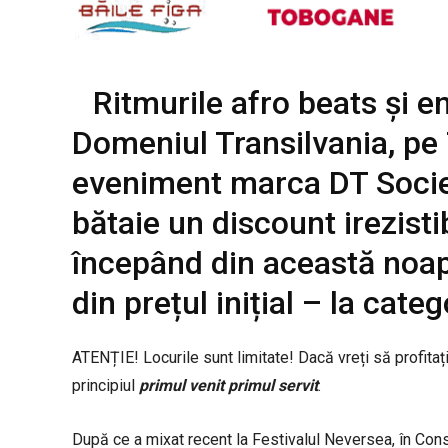
Ritmurile afro beats și en
Domeniul Transilvania, pe
eveniment marca DT Societ
bătaie un discount irezisti
începând din această noap
din prețul inițial – la cate
ATENȚIE! Locurile sunt limitate! Dacă vreți să profitaț
principiul
primul venit primul servit
.
După ce a mixat recent la Festivalul Neversea, în Con