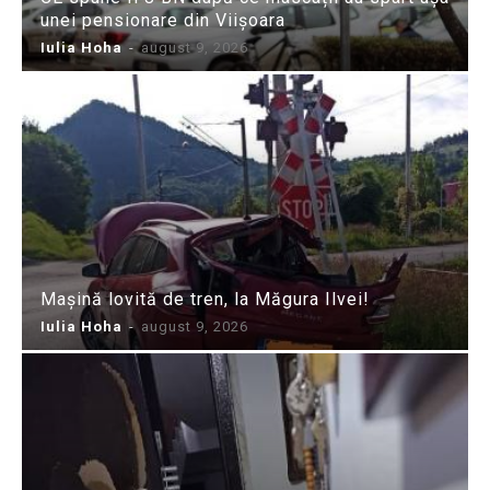
unei pensionare din Viișoara
Iulia Hoha
-
august 9, 2026
Mașină lovită de tren, la Măgura Ilvei!
Iulia Hoha
-
august 9, 2026