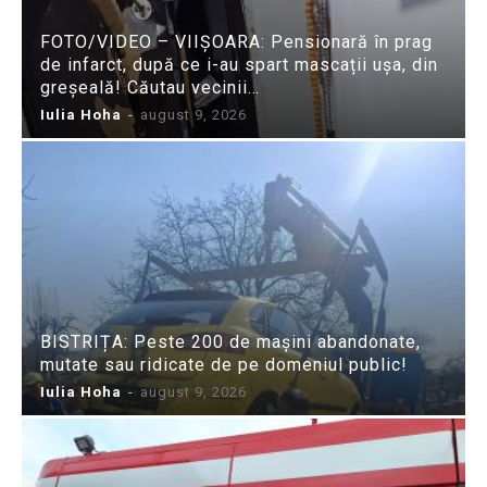
FOTO/VIDEO – VIIȘOARA: Pensionară în prag
de infarct, după ce i-au spart mascații ușa, din
greșeală! Căutau vecinii…
Iulia Hoha
-
august 9, 2026
BISTRIȚA: Peste 200 de mașini abandonate,
mutate sau ridicate de pe domeniul public!
Iulia Hoha
-
august 9, 2026