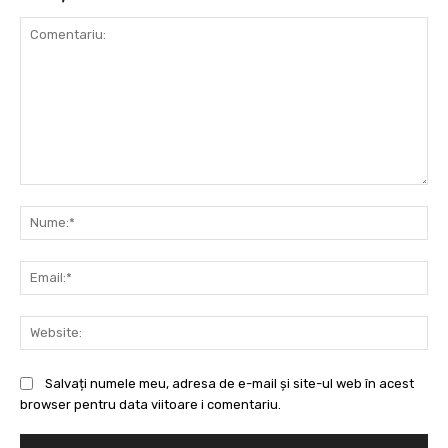
Comentariu:
Nu
Ema
Web
Salvați numele meu, adresa de e-mail și site-ul web în acest
browser pentru data viitoare i comentariu.