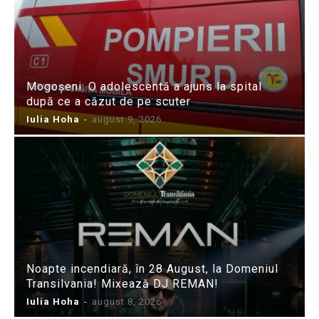
Mogoșeni: O adolescentă a ajuns la spital
după ce a căzut de pe scuter
Iulia Hoha
-
august 9, 2026
Noapte incendiară, în 28 August, la Domeniul
Transilvania! Mixează DJ REMAN!
Iulia Hoha
-
august 8, 2026