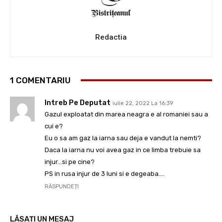
Redactia
1 COMENTARIU
Intreb Pe Deputat
iulie 22, 2022 La 16:39
Gazul exploatat din marea neagra e al romaniei sau a
cui e?
Eu o sa am gaz la iarna sau deja e vandut la nemti?
Daca la iarna nu voi avea gaz in ce limba trebuie sa
injur…si pe cine?
PS in rusa injur de 3 luni si e degeaba….
RĂSPUNDEȚI
LĂSAȚI UN MESAJ