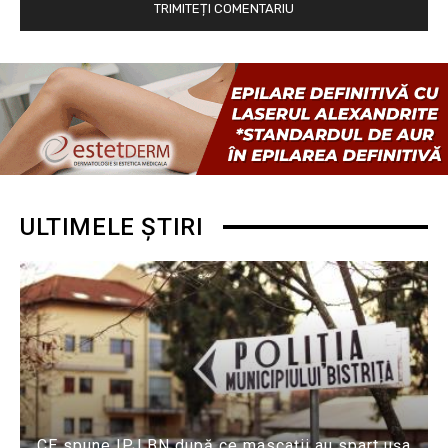
ULTIMELE ȘTIRI
CE spune IPJ BN după ce mascații au spart ușa