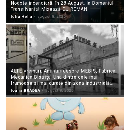
Noapte incendiară, în 28 August, la Domeniul
Transilvania! Mixează DJ REMAN!
Iulia Hoha
-
august 8, 2026
ALTE Vremuri. Amintiri despre MEBIS, Fabrica
Mecanica Bistrița: Una dintre cele mai
frumoase și mai curate din zona industrială:...
Ioana BRADEA
-
august 8, 2026