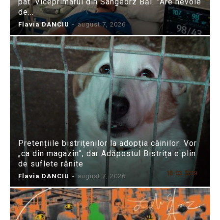
pat. Viceprimarul din Sângeorz Băi: ”Are nevoie
de...
Flavia DANCIU
-
august 7, 2026
Pretențiile bistrițenilor la adopția câinilor: Vor
„ca din magazin”, dar Adăpostul Bistrița e plin
de suflete rănite
Flavia DANCIU
-
august 7, 2026