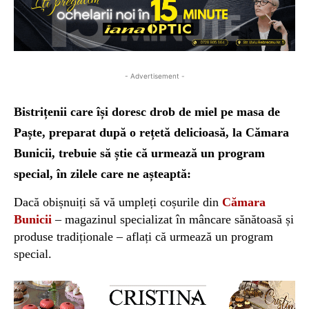
- Advertisement -
Bistrițenii care își doresc drob de miel pe masa de
Paște, preparat după o rețetă delicioasă, la Cămara
Bunicii, trebuie să știe că urmează un program
special, în zilele care ne așteaptă:
Dacă obișnuiți să vă umpleți coșurile din
Cămara
Bunicii
– magazinul specializat în mâncare sănătoasă și
produse tradiționale – aflați că urmează un program
special.