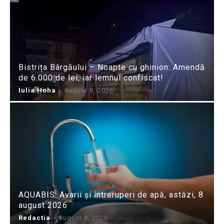
Bistrița Bârgăului – Noapte cu ghinion: Amendă
de 6.000 de lei, iar lemnul confiscat!
Iulia Hoha
-
august 8, 2026
AQUABIS: Avarii și întreruperi de apă, astăzi, 8
august 2026
Redactia
-
august 8, 2026