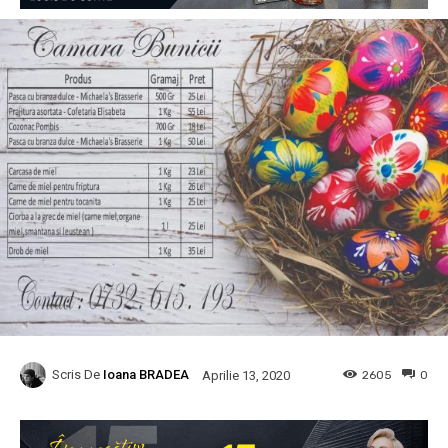
Scris De
Ioana BRADEA
2605
0
Aprilie 13, 2020