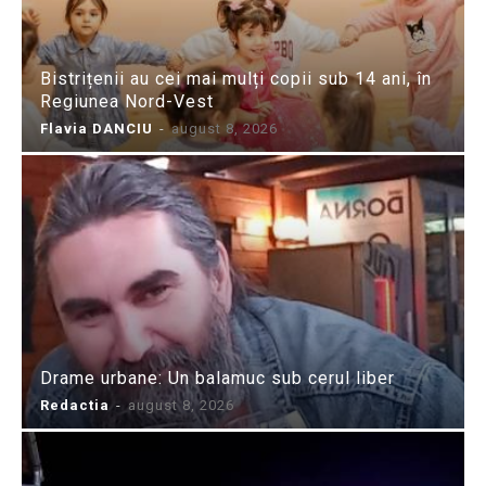
Bistrițenii au cei mai mulți copii sub 14 ani, în
Regiunea Nord-Vest
Flavia DANCIU
-
august 8, 2026
Drame urbane: Un balamuc sub cerul liber
Redactia
-
august 8, 2026