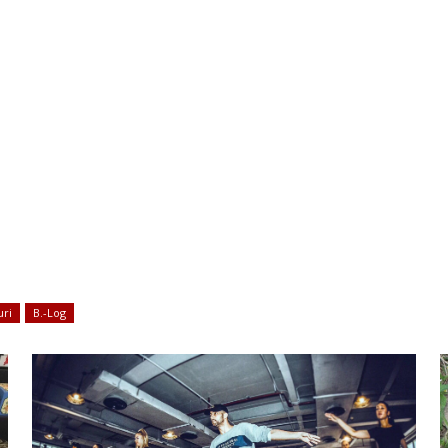
uri
B.-Log