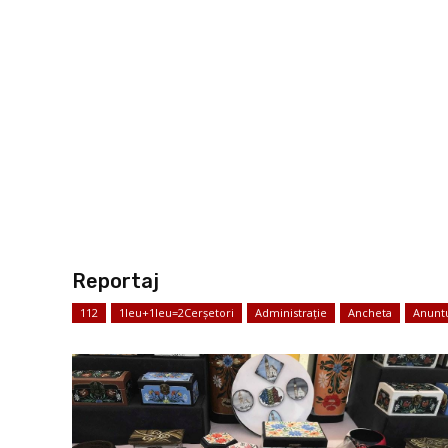
Reportaj
112
1leu+1leu=2Cerșetori
Administrație
Ancheta
Anunt