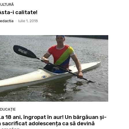
ULTURĂ
Asta-i calitate!
edactia
-
Iulie 1, 2018
DUCAȚIE
La 18 ani, îngropat în aur! Un bârgăuan și-
a sacrificat adolescența ca să devină