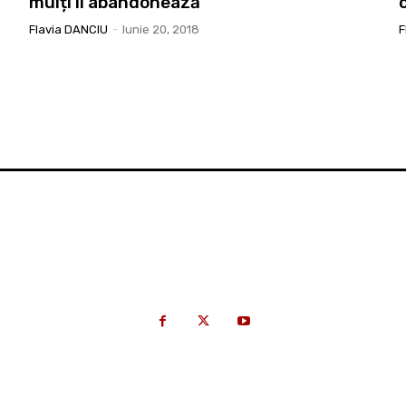
mulți îl abandonează
Flavia DANCIU
-
Iunie 20, 2018
F