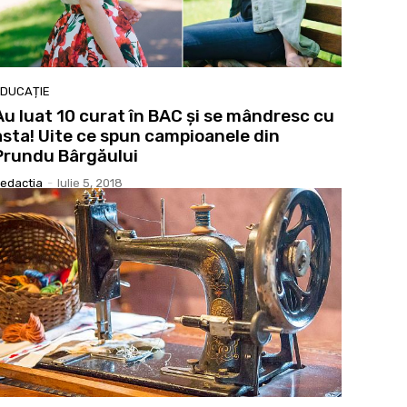
DUCAȚIE
Au luat 10 curat în BAC și se mândresc cu
asta! Uite ce spun campioanele din
Prundu Bârgăului
edactia
-
Iulie 5, 2018