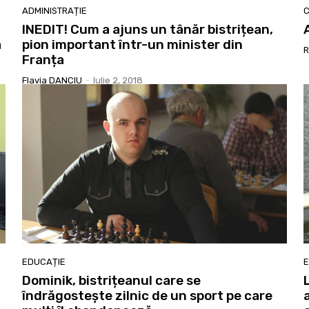
ADMINISTRAȚIE
C
INEDIT! Cum a ajuns un tânăr bistrițean,
a
pion important într-un minister din
R
Franța
Flavia DANCIU
-
Iulie 2, 2018
EDUCAȚIE
E
Dominik, bistrițeanul care se
îndrăgostește zilnic de un sport pe care