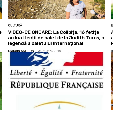
CULTURĂ
E
e
VIDEO-CE ONOARE: La Colibița, 16 fetițe
au luat lecții de balet de la Judith Turos, o
legendă a baletului internațional
Claudia ANDRON
-
August 9, 2018
R