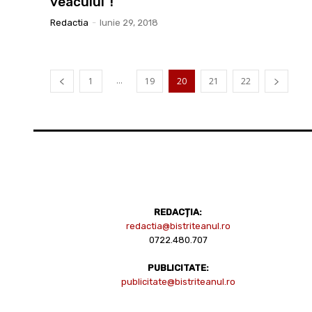
veacului”!
Redactia
-
Iunie 29, 2018
...
1
19
20
21
22
REDACȚIA:
redactia@bistriteanul.ro
0722.480.707
PUBLICITATE:
publicitate@bistriteanul.ro