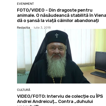
EVENIMENT
FOTO/VIDEO – Din dragoste pentru
animale. O năsăudeancă stabilită în Vien
dă o șansă la viață câinilor abandonați
Redactia
-
Iulie 3, 2018
CULTURĂ
VIDEO/FOTO: Interviu de colecție cu ÎPS
Andrei Andreicuț… Contra „duhului