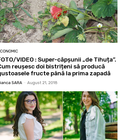
ECONOMIC
FOTO/VIDEO : Super-căpșunii „de Tihuța”.
Cum reușesc doi bistrițeni să producă
gustoasele fructe până la prima zapadă
ianca SARA
-
August 21, 2018