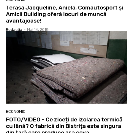
Terasa Jacqueline, Aniela, Comautosport și
Amicii Building oferă locuri de muncă
avantajoase!
Redactia
-
Mai 14, 2018
ECONOMIC
FOTO/VIDEO – Ce ziceți de izolarea termică
cu lână? O fabrică din Bistrița este singura
din țară care produce așa ceva