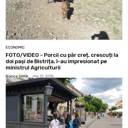
ECONOMIC
FOTO/VIDEO – Porcii cu păr creț, crescuți la
doi pași de Bistrița, l-au impresionat pe
ministrul Agriculturii
Bianca SARA
-
Mai 12, 2018