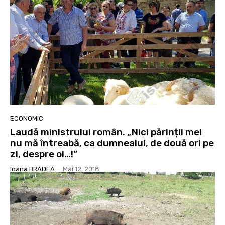
ECONOMIC
Laudă ministrului român. „Nici părinții mei
nu mă întreabă, ca dumnealui, de două ori pe
zi, despre oi…!”
Ioana BRADEA
-
Mai 12, 2018