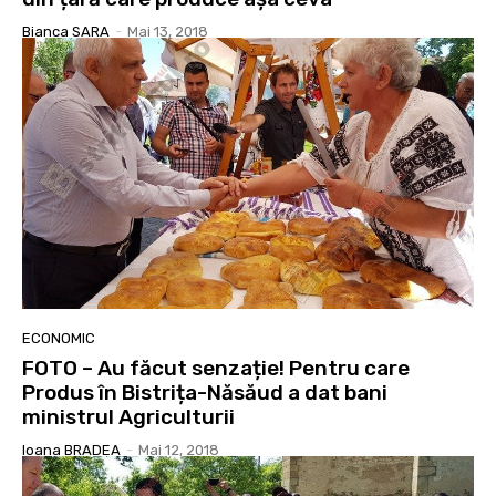
Bianca SARA
-
Mai 13, 2018
ECONOMIC
FOTO – Au făcut senzație! Pentru care
Produs în Bistrița-Năsăud a dat bani
ministrul Agriculturii
Ioana BRADEA
-
Mai 12, 2018