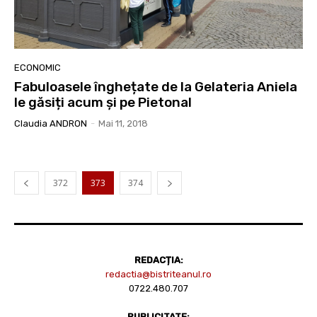
ECONOMIC
Fabuloasele înghețate de la Gelateria Aniela
le găsiți acum și pe Pietonal
Claudia ANDRON
-
Mai 11, 2018
372
373
374
REDACȚIA:
redactia@bistriteanul.ro
0722.480.707
PUBLICITATE: