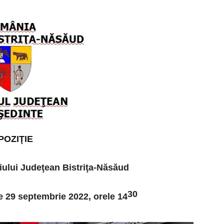
POZIŢIE
iului Judeţean Bistriţa-Năsăud
30
e 29 septembrie 2022,
orele 14