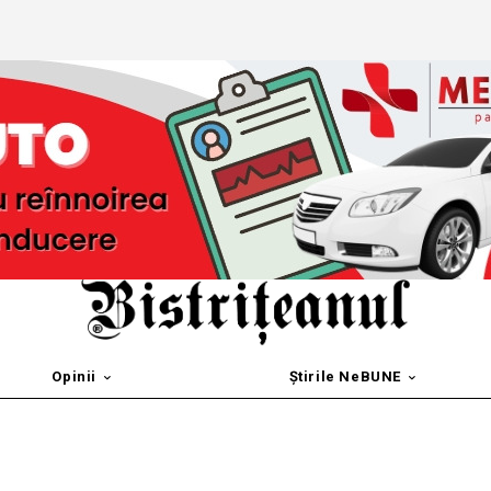
Opinii
Știrile NeBUNE