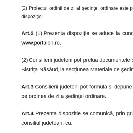
(2)
Proiectul ordinii de zi al şedinţei ordinare este
dispoziție.
Art.2
(1)
Prezenta dispoziție se aduce la cun
www.portalbn.ro
.
(2)
Consilierii judeţeni pot prelua documentele 
Bistriţa-Năsăud,
la secţiunea Materiale de şedi
Art.3
Consilierii județeni pot formula și depun
pe ordinea de zi a şedinţei ordinare.
Art.4
Prezenta dispoziție
se comunică, prin gri
consiliul județean, cu: