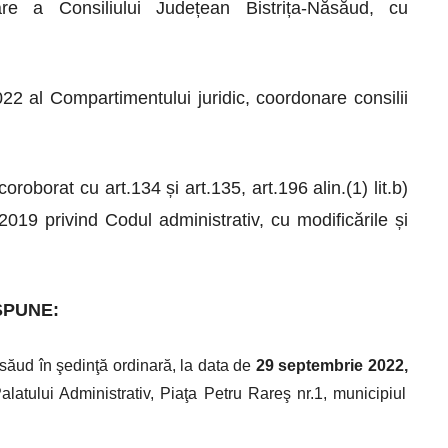
re a Consiliului Județean Bistrița-Năsăud, cu
022 al Compartimentului juridic, coordonare consilii
coroborat cu art.134 și art.135, art.196 alin.(1) lit.b)
19 privind Codul administrativ, cu modificările și
SPUNE:
săud în şedinţă ordinară, la data de
29 septembrie 2022,
latului Administrativ, Piaţa Petru Rareş nr.1, municipiul