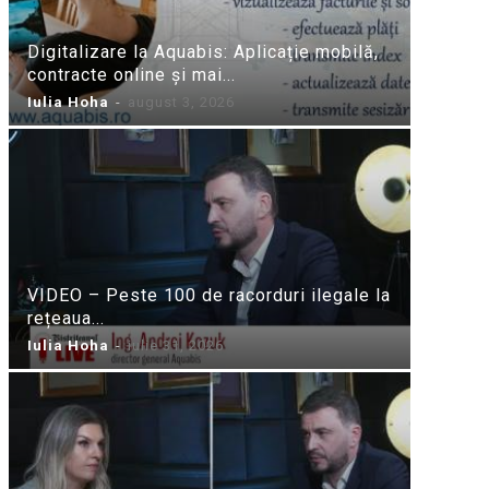
Digitalizare la Aquabis: Aplicație mobilă,
contracte online și mai...
Iulia Hoha
-
august 3, 2026
VIDEO – Peste 100 de racorduri ilegale la
rețeaua...
Iulia Hoha
-
iulie 31, 2026