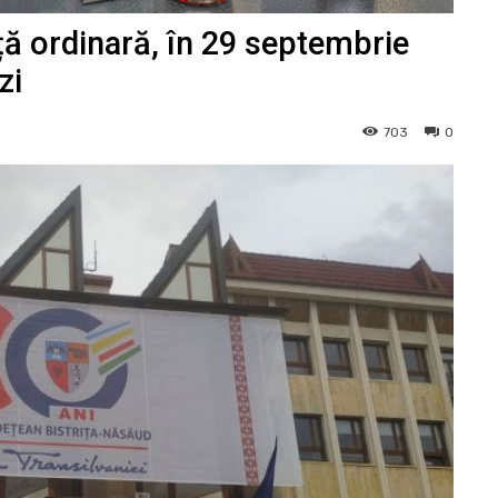
ță ordinară, în 29 septembrie
zi
703
0