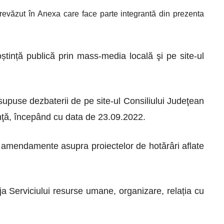
 prevăzut în Anexa care face parte integrantă din prezenta
oștință publică prin mass-media locală
ş
i pe site-ul
supuse dezbaterii de pe site-ul Consiliului Judeţean
nţă, începând cu data de 23.09.2022.
e amendamente asupra proiectelor de hotărâri aflate
ja Serviciului resurse umane, organizare, relația cu