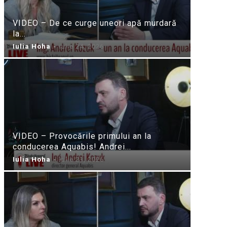
VIDEO – De ce curge uneori apă murdară
la...
Iulia Hoha
-
iulie 24, 2026
VIDEO – Provocările primului an la
conducerea Aquabis! Andrei...
Iulia Hoha
-
iulie 21, 2026