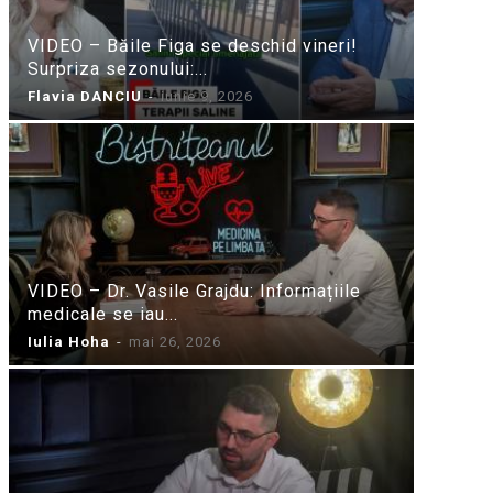
VIDEO – Băile Figa se deschid vineri!
Surpriza sezonului:...
Flavia DANCIU
-
iunie 9, 2026
VIDEO – Dr. Vasile Grajdu: Informațiile
medicale se iau...
Iulia Hoha
-
mai 26, 2026