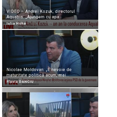
VIDEO – Andrei Kozuk, directorul
Aquabis: „Ajungem cu apa...
Iulia Hoha
-
iulie 21, 2026
Nicolae Moldovan: „E nevoie de
maturitate politică acum, mai...
Flavia DANCIU
-
iunie 10, 2026