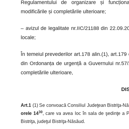
Regulamentului de organizare și funcționa
modificările și completările ulterioare;
– avizul de legalitate nr.IIC/21188 din 22.09.2
locale;
În temeiul prevederilor art.178 alin.(1), art.179 
din Ordonanța de urgență a Guvernului nr.57/20
completările ulterioare,
DI
Art.1
(1) Se convoacă Consiliul Judeţean Bistriţa-Nă
30
orele 14
, care va avea loc în sala de şedinţe a Pa
Bistriţa, judeţul Bistriţa-Năsăud.