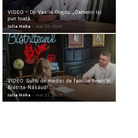
VIDEO – Dr. Vasile Grajdu: „Oamenii își
pun toată...
Iulia Hoha
-
mai 22, 2026
VIDEO: Suflu de medici de familie tineri în
Bistrița-Năsăud!...
Iulia Hoha
-
mai 21, 2026