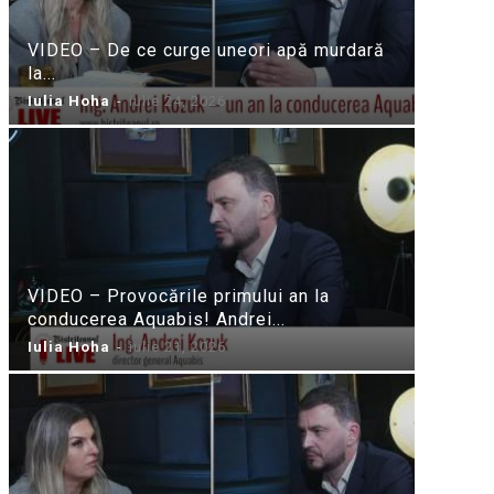
VIDEO – De ce curge uneori apă murdară
la...
Iulia Hoha
-
iulie 24, 2026
VIDEO – Provocările primului an la
conducerea Aquabis! Andrei...
Iulia Hoha
-
iulie 21, 2026