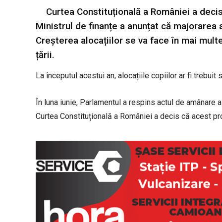
Curtea Constituțională a României a decis 
Ministrul de finanțe a anunțat că majorarea 
Creșterea alocațiilor se va face în mai mult
țării.
La începutul acestui an, alocațiile copiilor ar fi trebu
În luna iunie, Parlamentul a respins actul de amânare a d
Curtea Constituțională a României a decis că acest pro