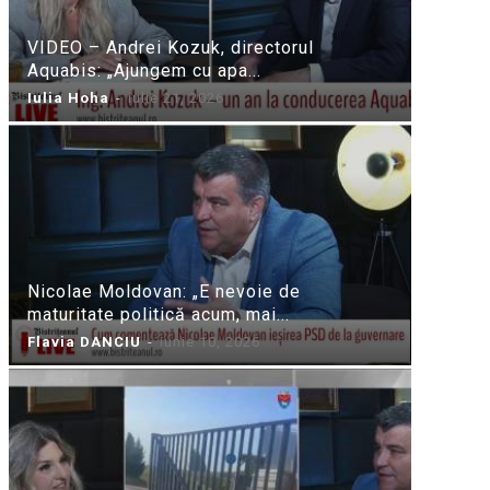
VIDEO – Andrei Kozuk, directorul
Aquabis: „Ajungem cu apa...
Iulia Hoha
-
iulie 21, 2026
Nicolae Moldovan: „E nevoie de
maturitate politică acum, mai...
Flavia DANCIU
-
iunie 10, 2026