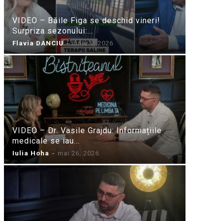
VIDEO – Băile Figa se deschid vineri!
Surpriza sezonului:...
Flavia DANCIU
-
iunie 9, 2026
VIDEO – Dr. Vasile Grajdu: Informațiile
medicale se iau...
Iulia Hoha
-
mai 26, 2026