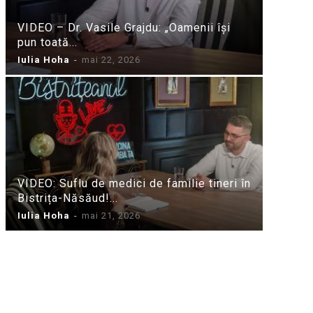
VIDEO – Dr. Vasile Grajdu: „Oamenii își
pun toată...
Iulia Hoha
-
mai 22, 2026
VIDEO: Suflu de medici de familie tineri în
Bistrița-Năsăud!...
Iulia Hoha
-
mai 21, 2026