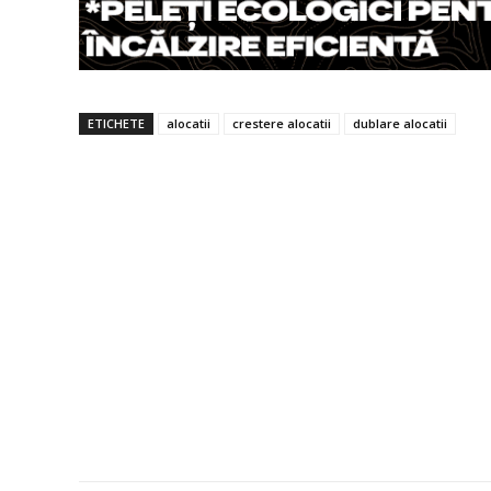
ETICHETE
alocatii
crestere alocatii
dublare alocatii