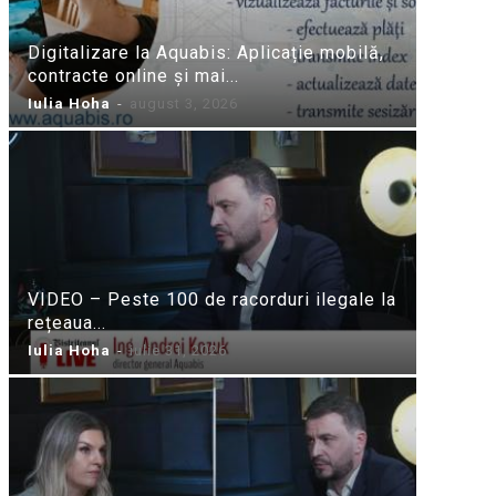
Digitalizare la Aquabis: Aplicație mobilă,
contracte online și mai...
Iulia Hoha
-
august 3, 2026
VIDEO – Peste 100 de racorduri ilegale la
rețeaua...
Iulia Hoha
-
iulie 31, 2026