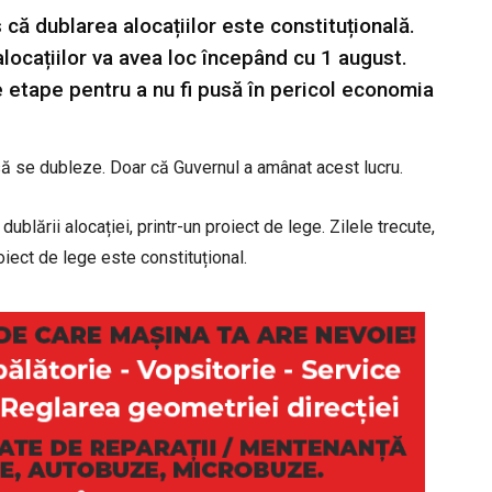
că dublarea alocațiilor este constituțională.
alocațiilor va avea loc începând cu 1 august.
e etape pentru a nu fi pusă în pericol economia
it să se dubleze. Doar că Guvernul a amânat acest lucru.
ublării alocației, printr-un proiect de lege. Zilele trecute,
iect de lege este constituțional.