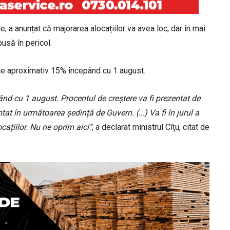
ce, a anunțat că majorarea alocațiilor va avea loc, dar în mai
pusă în pericol.
de aproximativ 15% începând cu 1 august.
ând cu 1 august. Procentul de creștere va fi prezentat de
entat în următoarea ședință de Guvern. (…) Va fi în jurul a
cațiilor. Nu ne oprim aici”
, a declarat ministrul Cîțu, citat de