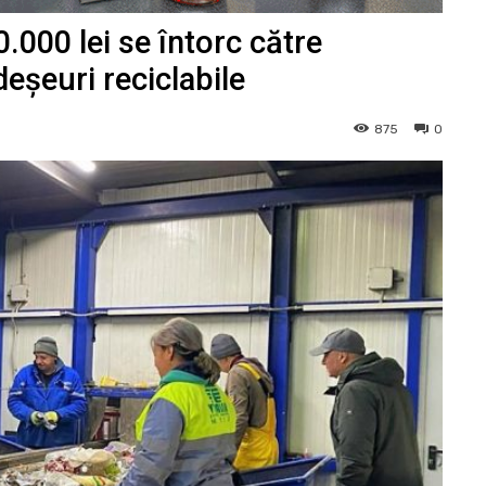
.000 lei se întorc către
deșeuri reciclabile
875
0