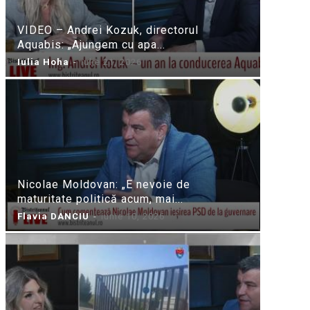
VIDEO – Andrei Kozuk, directorul
Aquabis: „Ajungem cu apa...
Iulia Hoha
-
iulie 21, 2026
Nicolae Moldovan: „E nevoie de
maturitate politică acum, mai...
Flavia DANCIU
-
iunie 10, 2026