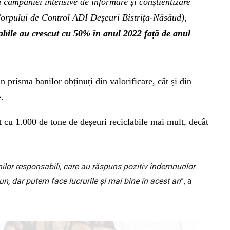
a campaniei intensive de informare și conștientizare
i Corpului de Control ADI Deșeuri Bistrița-Năsăud),
labile au crescut cu 50% în anul 2022 față de anul
in prisma banilor obținuți din valorificare, cât și din
e.
 cu 1.000 de tone de deșeuri reciclabile mai mult, decât
nilor responsabili, care au răspuns pozitiv îndemnurilor
n, dar putem face lucrurile și mai bine în acest an
”, a