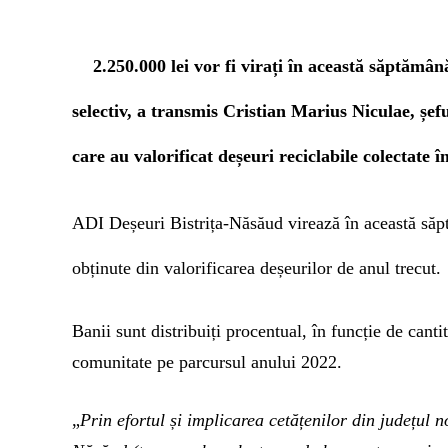
2.250.000
lei
vor fi virați în această săptămân
selectiv, a transmis Cristian Marius Niculae, șe
care au valorificat deșeuri reciclabile
colectate î
ADI Deșeuri Bistrița-Năsăud virează în această săp
obținute din valorificarea deșeurilor de anul trecut.
Banii sunt distribuiți procentual, în funcție de cantit
comunitate pe parcursul anului 2022.
„
Prin efortul și implicarea cetățenilor din județul 