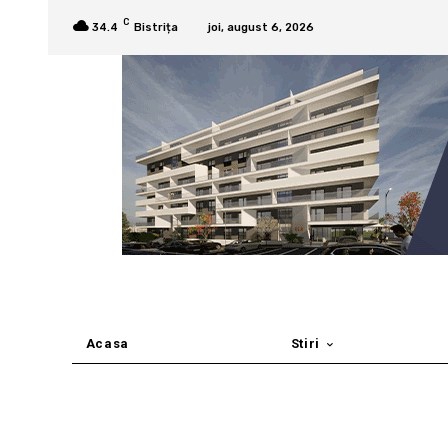
C
34.4
Bistrița
joi, august 6, 2026
Acasa
Stiri