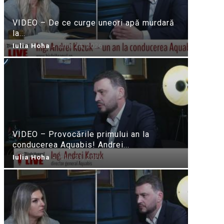
VIDEO – De ce curge uneori apă murdară
la...
Iulia Hoha
-
iulie 24, 2026
VIDEO – Provocările primului an la
conducerea Aquabis! Andrei...
Iulia Hoha
-
iulie 21, 2026