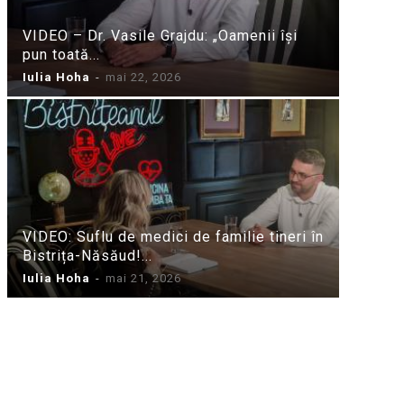
VIDEO – Dr. Vasile Grajdu: „Oamenii își
pun toată...
Iulia Hoha
-
mai 22, 2026
VIDEO: Suflu de medici de familie tineri în
Bistrița-Năsăud!...
Iulia Hoha
-
mai 21, 2026