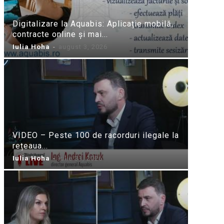
Digitalizare la Aquabis: Aplicație mobilă,
contracte online și mai...
Iulia Hoha
-
august 3, 2026
VIDEO – Peste 100 de racorduri ilegale la
rețeaua...
Iulia Hoha
-
iulie 31, 2026