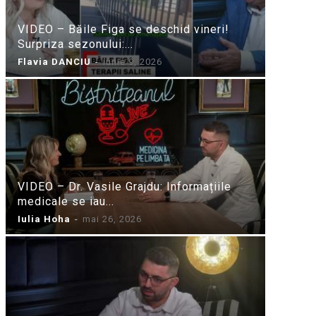
VIDEO – Băile Figa se deschid vineri!
Surpriza sezonului:...
Flavia DANCIU
-
iunie 9, 2026
VIDEO – Dr. Vasile Grajdu: Informațiile
medicale se iau...
Iulia Hoha
-
mai 26, 2026