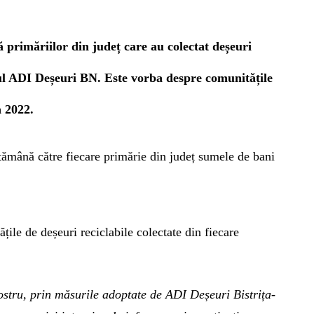
ă primăriilor din județ care au colectat deșeuri
ful ADI Deșeuri BN. Este vorba despre comunitățile
n 2022.
tămână către fiecare primărie din județ sumele de bani
ățile de deșeuri reciclabile colectate din fiecare
nostru, prin măsurile adoptate de ADI Deșeuri Bistrița-