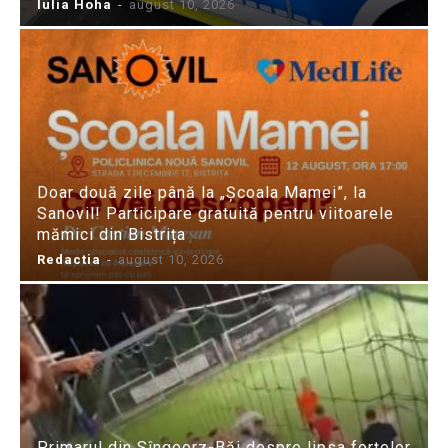
Iulia Hoha
-
august 10, 2026
Doar două zile până la „Școala Mamei”, la
Sanovil! Participare gratuită pentru viitoarele
mămici din Bistrița
Redactia
-
august 10, 2026
Primarul din Sîngeorz-Băi despre lipsa forțelor