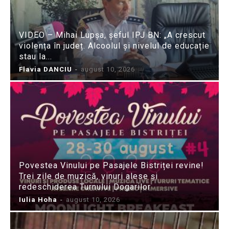
VIDEO – Mihai Lupșa, șeful IPJ BN: „A crescut
violența în județ. Alcoolul și nivelul de educație
stau la...
Flavia DANCIU
-
august 10, 2026
Povestea Vinului pe Pasajele Bistriței revine!
Trei zile de muzică, vinuri alese și
redeschiderea Turnului Dogarilor
Iulia Hoha
-
august 10, 2026