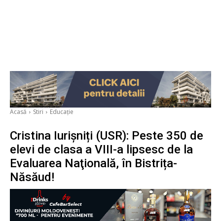
Acasă
Stiri
Educație
Cristina Iurișniți (USR): Peste 350 de
elevi de clasa a VIII-a lipsesc de la
Evaluarea Naţională, în Bistrița-
Năsăud!