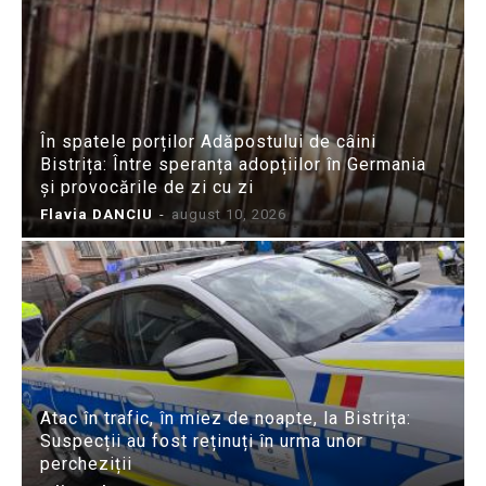
În spatele porților Adăpostului de câini
Bistrița: Între speranța adopțiilor în Germania
și provocările de zi cu zi
Flavia DANCIU
-
august 10, 2026
Atac în trafic, în miez de noapte, la Bistrița:
Suspecții au fost reținuți în urma unor
percheziții