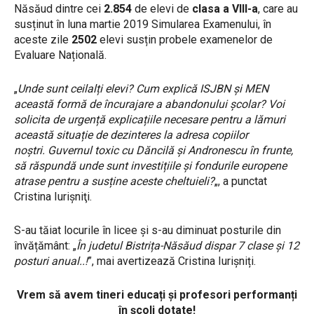
Năsăud
dintre cei
2.854
de elevi de
clasa a VIII-a
, care au
susținut în luna martie 2019 Simularea Examenului, în
aceste zile
2502
elevi susțin probele examenelor de
Evaluare Națională.
„
Unde sunt ceilalți elevi? Cum explică ISJBN și MEN
această formă de încurajare a abandonului școlar? Voi
solicita de urgență explicațiile necesare pentru a lămuri
această situație de dezinteres la adresa copiilor
noștri. Guvernul toxic cu Dăncilă și Andronescu în frunte,
să răspundă unde sunt investițiile și fondurile europene
atrase pentru a susține aceste cheltuieli?
„, a punctat
Cristina Iurişniţi.
S-au tăiat locurile în licee și s-au diminuat posturile din
învățământ: „
În judetul Bistrița-Năsăud dispar 7 clase și 12
posturi anual..!
”, mai avertizează Cristina Iurișniți.
Vrem să avem tineri educați și profesori performanți
în școli dotate!