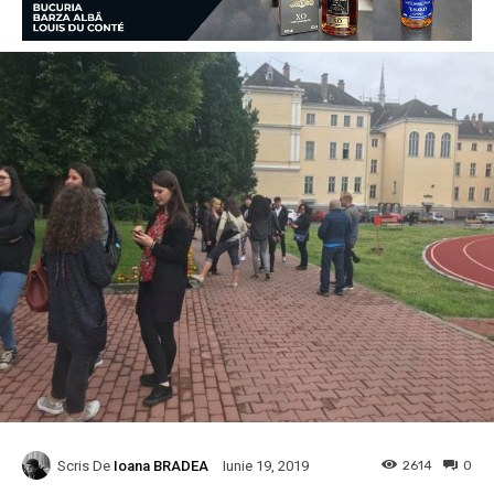
Scris De
Ioana BRADEA
2614
0
Iunie 19, 2019