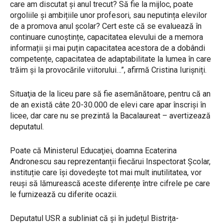
care am discutat și anul trecut? Să fie la mijloc, poate
orgoliile și ambițiile unor profesori, sau neputința elevilor
de a promova anul școlar? Cert este că se evaluează în
continuare cunoștințe, capacitatea elevului de a memora
informații și mai puțin capacitatea acestora de a dobândi
competențe, capacitatea de adaptabilitate la lumea în care
trăim și la provocările viitorului…”, afirmă Cristina Iurișniți.
Situaţia de la liceu pare să fie asemănătoare, pentru că an
de an există câte 20-30.000 de elevi care apar înscrişi în
licee, dar care nu se prezintă la Bacalaureat – avertizează
deputatul.
Poate că Ministerul Educaţiei, doamna Ecaterina
Andronescu sau reprezentanții fiecărui Inspectorat Școlar,
instituție care își dovedește tot mai mult inutilitatea, vor
reuși să lămurească aceste diferențe între cifrele pe care
le furnizează cu diferite ocazii.
Deputatul USR a subliniat că şi în județul Bistrița-