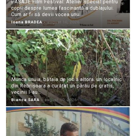
PASAJE Film Festival: Atelier special pentru
copii despre lumea fascinantă a dublajului.
Cum ar fi să devii vocea unui...
Ioana BRADEA
-
august 10, 2026
Munca unuia, bătaia de joc a altora: un localnic
din Rebrișoara a curățat un pârâu pe gratis,
vecinii l-au...
Bianca SARA
-
august 10, 2026