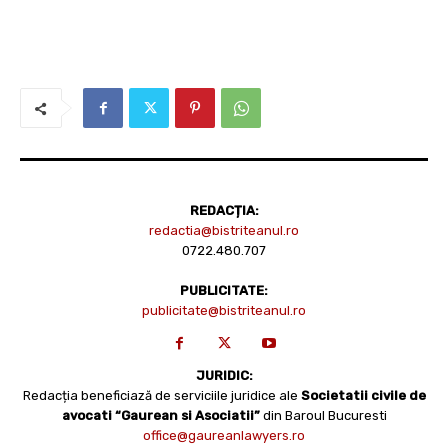
REDACȚIA:
redactia@bistriteanul.ro
0722.480.707
PUBLICITATE:
publicitate@bistriteanul.ro
JURIDIC:
Redacția beneficiază de serviciile juridice ale
Societatii civile de
avocati “Gaurean si Asociatii”
din Baroul Bucuresti
office@gaureanlawyers.ro