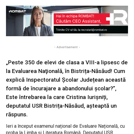
- Advertisement -
„Peste 350 de elevi de clasa a VIII-a lipsesc de
la Evaluarea Naţională, în Bistrița-Năsăud! Cum
explică Inspectoratul Școlar Județean această
formă de încurajare a abandonului școlar?”,
Este întrebarea la care Cristina Iurișniți,
deputatul USR Bistrița-Năsăud, așteaptă un
răspuns.
Ieri a început examenul național de Evaluare Națională, cu
proba la Limba și Literatura Română. Deputatul USR