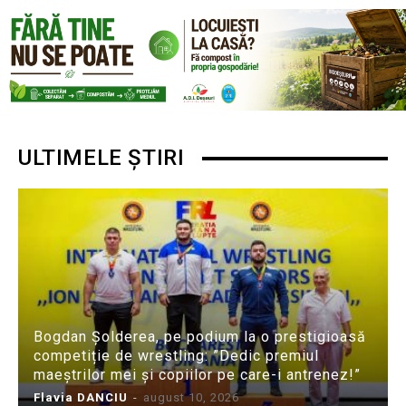
ULTIMELE ȘTIRI
Bogdan Șolderea, pe podium la o prestigioasă
competiție de wrestling: ”Dedic premiul
maeștrilor mei și copiilor pe care-i antrenez!”
Flavia DANCIU
-
august 10, 2026