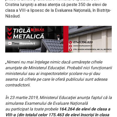
Cristina Iurișniți a atras atenția că peste 350 de elevi de
clasa a VIII-a lipsesc de la Evaluarea Naţională, în Bistrița-
Năsăud.
„
Nimeni nu mai înţelege nimic dacă urmăreşte cifrele
anunţate de Ministerul Educaţiei. Probabil nici funcționarii
ministerului sau ai inspectoratelor școlare nu-şi dau
seama că cifrele pe care le oferă publicului sunt adesea
contradictorii.
În 23 martie 2019, Ministerul Educaţiei anunța faptul că la
simularea Examenului de Evaluare Națională
au
participat la toate probele
164.264 de elevi de clasa a
VIII-a (din totalul celor
175.463
de elevi înscrişi în clasa