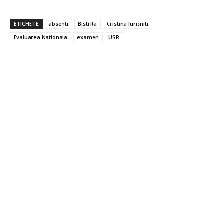
ETICHETE
absenti
Bistrita
Cristina Iurisniti
Evaluarea Nationala
examen
USR